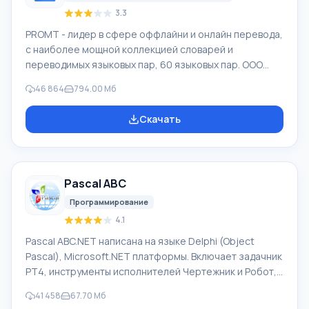
3.3
PROMT - лидер в сфере оффлайни и онлайн перевода,
с наиболее мощной коллекцией словарей и
переводимых языковых пар, 60 языковых пар. ООО
"ПРОМТ" - российская ведущая компания,
46 864
794.00 Мб
разработчик систем перевода для частных
пользователей и корпораций. Программой PROMT
Скачать
обеспечивается перевод любого текста, пользуясь
встроенными словарями, включающими как обычные,
так и специальные термины. Инструкции к каким-либо
приборам, в необходимом софте, не имеющем
Pascal ABC
русского интерфейса или электронные письма
иностранной компани
Программирование
4.1
Pascal ABC.NET написана на языке Delphi (Object
Pascal), Microsoft.NET платформы. Включает задачник
PT4, инструменты исполнителей Чертежник и Робот,
которые применяются в школьной информатике при
41 458
67.70 Мб
изучении программирования. Основное назначение