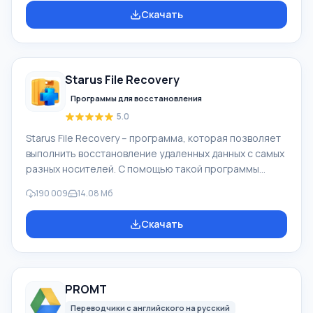
Microsoft. Функционал Windows Movie Maker:
Скачать
Захватывать видео с разных источников
(видеокамеры, мобильные телефоны, цифровая
видеокамеры, цифровые фотоаппараты и др.). При
создании видеороликов в программе Windows Movie
Starus File Recovery
Maker - добавить можно фоновую аудиодорожку,
использовать между
Программы для восстановления
5.0
Starus File Recovery – программа, которая позволяет
выполнить восстановление удаленных данных с самых
разных носителей. С помощью такой программы
можно вернуть файлы, которые были утеряны самыми
190 009
14.08 Мб
разными способами. Например, они были удалены
мимо Корзины, скрыты под воздействием
Скачать
вредоносного программного обеспечения, утеряны
при программных сбоях, полной очистке корзины,
форматировании или удалении жесткого диска.
Программа эффективно «сотрудничает» с
PROMT
различными устройствами, например, с жесткими
дисками, SS
Переводчики с английского на русский