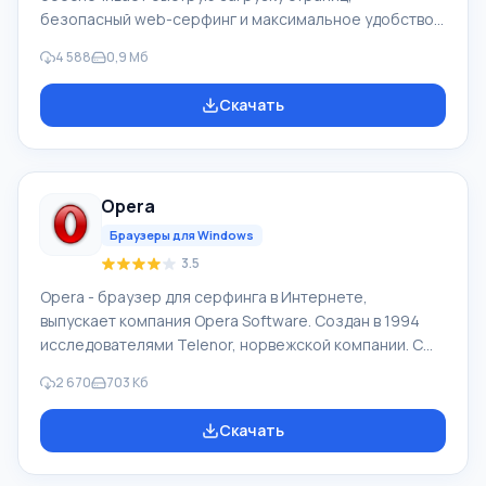
безопасный web-серфинг и максимальное удобство.
Для браузера Google Chrome доступны
4 588
0,9 Мб
многочисленные дополнения, которые могут
существенно расширить его возможности в
Скачать
зависимости от желания самого пользователя. Чтобы
скачать Google Chrome последнюю версию на
русском на компьютер нужно прокрутить страницу
ниже и Вы увидите кнопку «Скачать бесплатно Google
Opera
Chrome». Текущая версия подойдет практически для
всех версий ОС: Win
Браузеры для Windows
3.5
Opera - браузер для серфинга в Интернете,
выпускает компания Opera Software. Создан в 1994
исследователями Telenor, норвежской компании. С
1995 продукт Opera Software, компания образована
2 670
703 Кб
авторами браузера. Рыночная суммарная доля Opera
Mobile и Opera в 04.2012 составила 2,3%. У браузера
Скачать
Opera высокая скорость работы, он совместимый с
основными популярными программами, почтовиками.