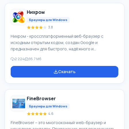
Особенностями браузера Опера продолжительное
время был интерфейс с множеством страниц (вкладки
Нихром
в окне) и функции масштабировани
Браузеры для Windows
3.8
Нихром - кроссплатформенный веб-браузер с
исходным открытым кодом, создан Google и
предназначен для быстрого, надёжного и
безопасного доступа в Интернет. Это удобная
2 224
95.7 Мб
платформа для веб-приложения. На основе Chromium
создали Google Chrome, и ряд иных веб-
Скачать
обозревателей. Возможности браузера Нихром
является вызовом знаменитого браузера со схожим
названием, н разработчики решили выпустить
собственную рамблер версию, которая ничем не
FineBrowser
уступает знаменитому Google Chrome. Название он
получил не случайно. Создатели р
Браузеры для Windows
4.6
FineBrowser – это многооконный web-браузер и
менеджер закладок. Приложение дает возможность