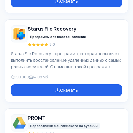
Скачать
Захватывать видео с разных источников
(видеокамеры, мобильные телефоны, цифровая
видеокамеры, цифровые фотоаппараты и др.). При
создании видеороликов в программе Windows Movie
Starus File Recovery
Maker - добавить можно фоновую аудиодорожку,
использовать между
Программы для восстановления
5.0
Starus File Recovery – программа, которая позволяет
выполнить восстановление удаленных данных с самых
разных носителей. С помощью такой программы
можно вернуть файлы, которые были утеряны самыми
190 009
14.08 Мб
разными способами. Например, они были удалены
мимо Корзины, скрыты под воздействием
Скачать
вредоносного программного обеспечения, утеряны
при программных сбоях, полной очистке корзины,
форматировании или удалении жесткого диска.
Программа эффективно «сотрудничает» с
PROMT
различными устройствами, например, с жесткими
дисками, SS
Переводчики с английского на русский