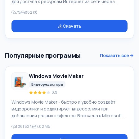
для доступа к ресурсам Интернет из сети через
соединение с помощью модема или сети. В
79
882 Кб
программе осуществляется кэширование ранее
просмотренных страниц, и дает возможность
Скачать
просматривать эти страницы в offline режиме.
Приложение полностью сохраняет строение сайта,
дает возможность просмотра страниц, недоступных
при обычном режиме работы. Особенность CoolProxy
Популярные программы
Показать все
Приложение CoolProxy дает возможность ограничить
рекламу и непроверен
Windows Movie Maker
Видеоредакторы
3.9
Windows Movie Maker - быстро и удобно создаёт
видеоролики и редактирует видеоролики при
добавлении разных эффектов. Включена в Microsoft
Windows, альтернатива Киностудия Windows входит в
1 061 824
7.02 Мб
бесплатный программный пакет Windows Live
Microsoft. Функционал Windows Movie Maker: