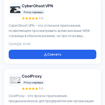
Особенность Http Proxy Scanner Приложение Http
CyberGhost VPN
Proxy Scanner может быть полезным тем
Proxy серверы
5.0
CyberGhost VPN – это отличное приложение,
позволяющее просматривать всевозможные WEB-
страницы в обычном режиме, но при этом ваш
настоящий IP-адрес будет закрыт, поскольку весь
108
8.25 Мб
трафик проходит через сервисы CyberGhost,
расположенные в Европе и США. Каждый раз, когда вы
Скачать
заново соединяетесь с сетью, провайдер
предоставляет вам уникальный адрес, который
определяет ваш компьютер на время этой online-
сессии. Особенность CyberGhost VPN При помощи
CoolProxy
программы CyberGhost VPN на входе в Интернет ваш
адрес будет невидим
Proxy серверы
5.0
CoolProxy – это прокси-приложение,
предназначенное для предприятия или организации