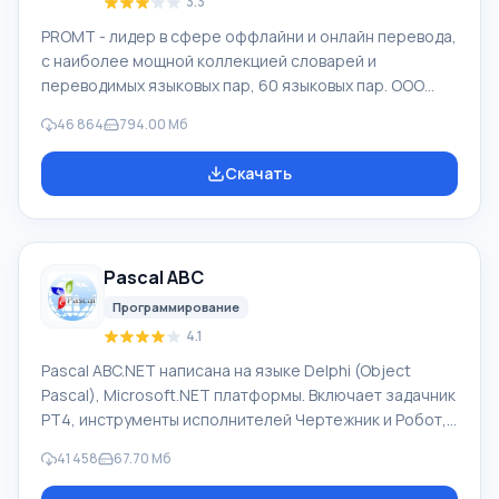
3.3
PROMT - лидер в сфере оффлайни и онлайн перевода,
с наиболее мощной коллекцией словарей и
переводимых языковых пар, 60 языковых пар. ООО
"ПРОМТ" - российская ведущая компания,
46 864
794.00 Мб
разработчик систем перевода для частных
пользователей и корпораций. Программой PROMT
Скачать
обеспечивается перевод любого текста, пользуясь
встроенными словарями, включающими как обычные,
так и специальные термины. Инструкции к каким-либо
приборам, в необходимом софте, не имеющем
Pascal ABC
русского интерфейса или электронные письма
иностранной компани
Программирование
4.1
Pascal ABC.NET написана на языке Delphi (Object
Pascal), Microsoft.NET платформы. Включает задачник
PT4, инструменты исполнителей Чертежник и Робот,
которые применяются в школьной информатике при
41 458
67.70 Мб
изучении программирования. Основное назначение
систем программирования Pascal ABC.NET изучение и