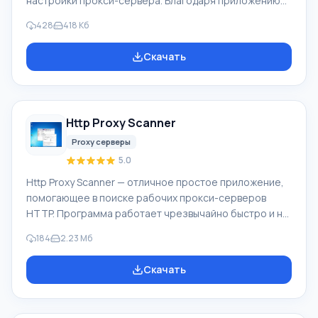
настройки прокси-сервера. Благодаря приложению
есть возможность просмотра веб-страницы
428
418 Кб
абсолютно анонимно, пользуясь при этом как одним
так и несколькими сразу прокси-серверами.
Скачать
Особенность Proxy Switch В программе довольно
просто перепрыгивать между работоспособными
прокси-серверами, а также возможно
автоматическое переключение через определенный
Http Proxy Scanner
промежуток времени. Вы можете загрузить огромное
число анонимных прокси серв
Proxy серверы
5.0
Http Proxy Scanner — отличное простое приложение,
помогающее в поиске рабочих прокси-серверов
HTTP. Программа работает чрезвычайно быстро и на
основе SYN-метода, углубленно сканирует сотни
184
2.23 Мб
тысяч IP-адресов в секунду. По завершению поиска,
пользователю предоставляется полный список
Скачать
обнаруженных серверов для личного использования.
Найденный список серверов вы сможете сохранить в
текстовом файле и обращаться к нему в будущем.