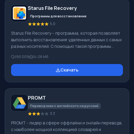
создании видеороликов в программе Windows Movie
Starus File Recovery
Maker - добавить можно фоновую аудиодорожку,
использовать между
Программы для восстановления
5.0
Starus File Recovery – программа, которая позволяет
выполнить восстановление удаленных данных с самых
разных носителей. С помощью такой программы
можно вернуть файлы, которые были утеряны самыми
190 009
14.08 Мб
разными способами. Например, они были удалены
мимо Корзины, скрыты под воздействием
Скачать
вредоносного программного обеспечения, утеряны
при программных сбоях, полной очистке корзины,
форматировании или удалении жесткого диска.
Программа эффективно «сотрудничает» с
PROMT
различными устройствами, например, с жесткими
дисками, SS
Переводчики с английского на русский
3.3
PROMT - лидер в сфере оффлайни и онлайн перевода,
с наиболее мощной коллекцией словарей и