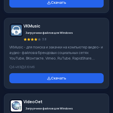
Скачать
платный режим скачиваний с ФО. Ключевой
функционал Skymonk Основная особенность
программы СкайМонк - ускоренное и упрощённое
скачивание файлов без покупки премиум аккаунтов,
VKMusic
голда, при восстановлении прерванных соединений.
Без проблем фа
Загрузчики файлов для Windows
3.8
VKMusic - для поиска и закачки на компьютер видео- и
аудио- файлов в брендовых социальных сетях
YouTube, ВКонтакте, Vimeo, RuTube, RapidShare,
Mail.ru, DepositFiles, Uploading.Com. Закачки видео
5 483
3.10 Мб
поддерживаются на сайтах smotri.com, intv.ru,
video.google.com, video.bigmir.net, a1tv.ru, tnt-tv.ru и
Скачать
др. Преимущества Дополнительный поиск в
интерактивной базе мультфильмов (3000+
советские, 400+ зарубежные мульти- сериалы; 140+
Аниме сериалы) в flv и avi формате. Удобный WinAmp
VideoGet
музыкальный онлайн-плеер, при подде
Загрузчики файлов для Windows