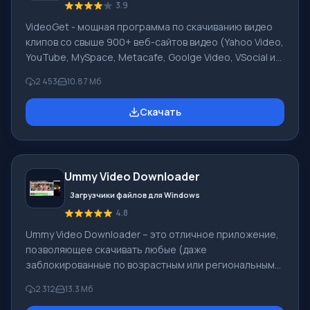
3.9
VideoGet - мощная программа по скачиванию видео
клипов со свыше 900+ веб-сайтов видео (Yahoo Video,
YouTube, MySpace, Metacafe, Goolge Video, VSocial и
множества иных) при возможности их конвертации в
2 453
10.87 Mб
разные форматы для просмотра на видеоплеере,
компьютере, мобильном телефоне. Особенности
Скачать
Несмотря на изобилие программ-загрузчиков с
различных сервисов, далеко не все способны к
быстрой и стабильной работе. VideoGet обладает
функцией загрузки в один клик, нажав на
Ummy Video Downloader
соответствующую кнопку возле видео начнётся ав
Загрузчики файлов для Windows
4.8
Ummy Video Downloader – это отличное приложение,
позволяющее скачивать любые (даже
заблокированные по возрастным или региональным
ограничениям) видеоролики с популярнейшего
2 312
13.3 Мб
видеохостинга YouTube. Вы можете загрузить как