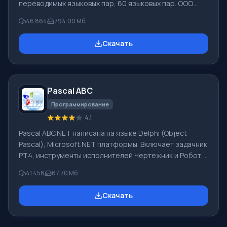
переводимых языковых пар, 60 языковых пар. ООО
"ПРОМТ" - российская ведущая компания,
46 864
794.00 Мб
разработчик систем перевода для частных
пользователей и корпораций. Программой PROMT
Скачать
обеспечивается перевод любого текста, пользуясь
встроенными словарями, включающими как обычные,
так и специальные термины. Инструкции к каким-либо
приборам, в необходимом софте, не имеющем
Pascal ABC
русского интерфейса или электронные письма
иностранной компани
Программирование
4.1
Pascal ABC.NET написана на языке Delphi (Object
Pascal), Microsoft.NET платформы. Включает задачник
PT4, инструменты исполнителей Чертежник и Робот,
которые применяются в школьной информатике при
41 458
67.70 Мб
изучении программирования. Основное назначение
систем программирования Pascal ABC.NET изучение и
Скачать
обучение языкам современного программирования.
Возможности Данная программа представляет собой
целую систему программирования с использованием