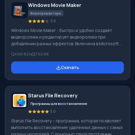
Windows Movie Maker
Видеоредакторы
3.9
Windows Movie Maker - быстро и удобно создаёт
видеоролики и редактирует видеоролики при
добавлении разных эффектов. Включена в Microsoft
Windows, альтернатива Киностудия Windows входит в
1 061 824
7.02 Мб
бесплатный программный пакет Windows Live
Microsoft. Функционал Windows Movie Maker:
Скачать
Захватывать видео с разных источников
(видеокамеры, мобильные телефоны, цифровая
видеокамеры, цифровые фотоаппараты и др.). При
создании видеороликов в программе Windows Movie
Starus File Recovery
Maker - добавить можно фоновую аудиодорожку,
использовать между
Программы для восстановления
5.0
Starus File Recovery – программа, которая позволяет
выполнить восстановление удаленных данных с самых
разных носителей. С помощью такой программы