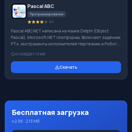
приборам, в необходимом софте, не имеющем
Pascal ABC
русского интерфейса или электронные письма
иностранной компани
Программирование
4.1
Pascal ABC.NET написана на языке Delphi (Object
Pascal), Microsoft.NET платформы. Включает задачник
PT4, инструменты исполнителей Чертежник и Робот,
которые применяются в школьной информатике при
41 458
67.70 Мб
изучении программирования. Основное назначение
систем программирования Pascal ABC.NET изучение и
Скачать
обучение языкам современного программирования.
Возможности Данная программа представляет собой
целую систему программирования с использованием
языка Pascal. Разработка происходит на достаточно
известной платформе Micros
Бесплатная загрузка
v.2.56 · 2.13 Мб