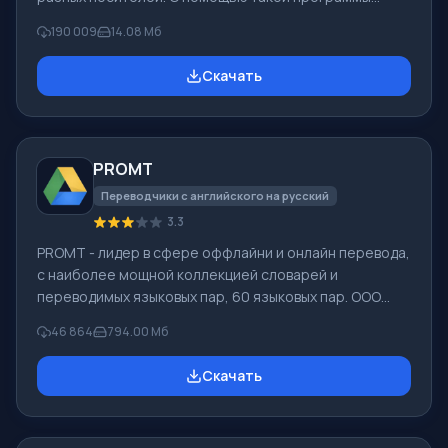
можно вернуть файлы, которые были утеряны самыми
190 009
14.08 Мб
разными способами. Например, они были удалены
мимо Корзины, скрыты под воздействием
Скачать
вредоносного программного обеспечения, утеряны
при программных сбоях, полной очистке корзины,
форматировании или удалении жесткого диска.
Программа эффективно «сотрудничает» с
PROMT
различными устройствами, например, с жесткими
дисками, SS
Переводчики с английского на русский
3.3
PROMT - лидер в сфере оффлайни и онлайн перевода,
с наиболее мощной коллекцией словарей и
переводимых языковых пар, 60 языковых пар. ООО
"ПРОМТ" - российская ведущая компания,
46 864
794.00 Мб
разработчик систем перевода для частных
пользователей и корпораций. Программой PROMT
Скачать
обеспечивается перевод любого текста, пользуясь
встроенными словарями, включающими как обычные,
так и специальные термины. Инструкции к каким-либо