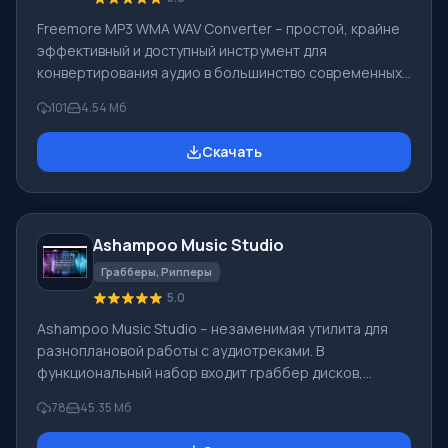
Freemore MP3 WMA WAV Converter – простой, крайне
эффективный и доступный инструмент для
конвертирования аудио в большинство современных
расширений. Также доступна функция извлечения
101
4.54 Мб
звука из видеоролика. Полученный трек не потеряет в
качестве и может быть успешно использован в
Скачать
дальнейшем для разных целей. Такая программа
позволит навсегда забыть о проблеме
несоответствия настроек аудиофайла
определенному проигрывателю или
Ashampoo Music Studio
мультимедийному устройству. Использование
многоядерных процессоров расширяет функциона
Грабберы, Рипперы
5.0
Ashampoo Music Studio – незаменимая утилита для
разноплановой работы с аудиотреками. В
функциональный набор входит граббер дисков,
модуль для структурирования коллекций музыки,
78
45.35 Мб
возможность записи Blu-ray, CD и DVD, а также
поддержка записи звука, восстановления