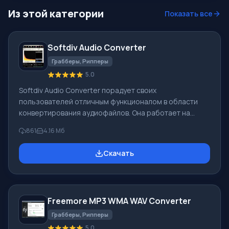
Из этой категории
Показать все
Softdiv Audio Converter
Грабберы, Рипперы
5.0
Softdiv Audio Converter порадует своих
пользователей отличным функционалом в области
конвертирования аудиофайлов. Она работает на
уникальном движке, позволяющим сократить
861
4.16 Мб
временные затраты на подобные операции до
минимума. При этом, уровень качества остается
Скачать
максимальным! Softdiv Audio Converter предлагает
поддержку большого количества наиболее
востребованных форматов, встроенный плеер,
возможность ручного редактирования тегов. К тому
Freemore MP3 WMA WAV Converter
же, она позволит записывать аудио CD диски для
прослушивания на внешней а
Грабберы, Рипперы
5.0