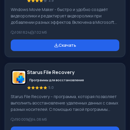
3.9
Windows Movie Maker - быстро и удобно создаёт
видеоролики и редактирует видеоролики при
добавлении разных эффектов. Включена в Microsoft
Windows, альтернатива Киностудия Windows входит в
1 061 824
7.02 Мб
бесплатный программный пакет Windows Live
Microsoft. Функционал Windows Movie Maker:
Скачать
Захватывать видео с разных источников
(видеокамеры, мобильные телефоны, цифровая
видеокамеры, цифровые фотоаппараты и др.). При
создании видеороликов в программе Windows Movie
Starus File Recovery
Maker - добавить можно фоновую аудиодорожку,
использовать между
Программы для восстановления
5.0
Starus File Recovery – программа, которая позволяет
выполнить восстановление удаленных данных с самых
разных носителей. С помощью такой программы
можно вернуть файлы, которые были утеряны самыми
190 009
14.08 Мб
разными способами. Например, они были удалены
мимо Корзины, скрыты под воздействием