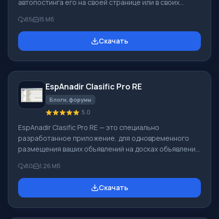
автопостинга его на своей странице или в своих
сообществах Вконтакте. То есть для продвижения
85
15 Мб
группы и добавления новых участников, вам не
обязательно осуществлять такой поиск вручную,
Скачать
программа сделает все за вас. Приложение
автоматически находит информацию, которая ранее
получила высокий бал от пользователей других групп
и осуществляет его публикацию. Особенности Mix
EspAnadir Clasific Pro RE
Poster Для работы вы просто добавляете в
программу
Блоги, форумы
5.0
EspAnadir Clasific Pro RE — это специально
разработанное приложение, для одновременного
размещения ваших объявлений на досках объявлений.
Вы не будете тратить много времени на регистрацию
80
1.26 Мб
объявлений на огромном количестве досок. С
помощью приложения вы с легкостью сможете
Скачать
добавить любое число досок в свою базу дынных.
Особенности EspAnadir Clasific Pro RE Для работы с
приложением вы можете выбирать доски для