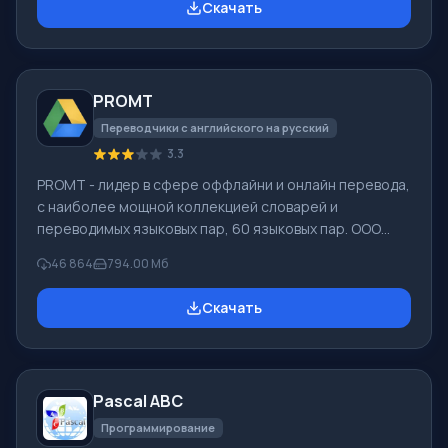
Скачать
вредоносного программного обеспечения, утеряны
при программных сбоях, полной очистке корзины,
форматировании или удалении жесткого диска.
Программа эффективно «сотрудничает» с
PROMT
различными устройствами, например, с жесткими
дисками, SS
Переводчики с английского на русский
3.3
PROMT - лидер в сфере оффлайни и онлайн перевода,
с наиболее мощной коллекцией словарей и
переводимых языковых пар, 60 языковых пар. ООО
"ПРОМТ" - российская ведущая компания,
46 864
794.00 Мб
разработчик систем перевода для частных
пользователей и корпораций. Программой PROMT
Скачать
обеспечивается перевод любого текста, пользуясь
встроенными словарями, включающими как обычные,
так и специальные термины. Инструкции к каким-либо
приборам, в необходимом софте, не имеющем
Pascal ABC
русского интерфейса или электронные письма
иностранной компани
Программирование