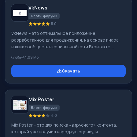
VkNews
Блоги, форумы
5.0
VkNews – это оптимальное приложение,
разработанное для продвижения, на основе пиара,
ваших сообществ в социальной сети Вконтакте.
Продвижение осуществляется при использовании
85
4.99 Мб
различных механизмов. Особенность VkNews
Приложение осуществляет взаимный пиар групп (вы
Скачать
пиарите чужую группу, а администратор другой
группы, пиарит вашу), не взаимный пиар (пиарится
только ваша группа), имеется экстренное удаление
всех распространенных постов, текстовый пиар с
Mix Poster
использованием гиперссылки (например, «читать
продолжение
Блоги, форумы
4.0
Mix Poster – это для поиска «вирусного» контента,
который уже получил народную оценку, и