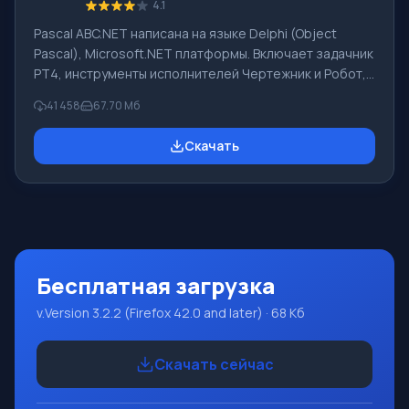
4.1
Pascal ABC.NET написана на языке Delphi (Object
Pascal), Microsoft.NET платформы. Включает задачник
PT4, инструменты исполнителей Чертежник и Робот,
которые применяются в школьной информатике при
41 458
67.70 Мб
изучении программирования. Основное назначение
систем программирования Pascal ABC.NET изучение и
Скачать
обучение языкам современного программирования.
Возможности Данная программа представляет собой
целую систему программирования с использованием
языка Pascal. Разработка происходит на достаточно
известной платформе Micros
Бесплатная загрузка
v.Version 3.2.2 (Firefox 42.0 and later) · 68 Кб
Скачать сейчас