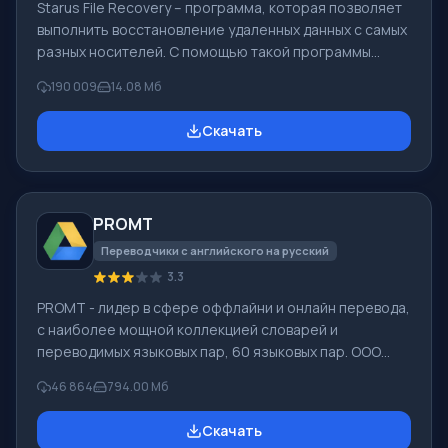
Starus File Recovery – программа, которая позволяет
выполнить восстановление удаленных данных с самых
разных носителей. С помощью такой программы
можно вернуть файлы, которые были утеряны самыми
190 009
14.08 Мб
разными способами. Например, они были удалены
мимо Корзины, скрыты под воздействием
Скачать
вредоносного программного обеспечения, утеряны
при программных сбоях, полной очистке корзины,
форматировании или удалении жесткого диска.
Программа эффективно «сотрудничает» с
PROMT
различными устройствами, например, с жесткими
дисками, SS
Переводчики с английского на русский
3.3
PROMT - лидер в сфере оффлайни и онлайн перевода,
с наиболее мощной коллекцией словарей и
переводимых языковых пар, 60 языковых пар. ООО
"ПРОМТ" - российская ведущая компания,
46 864
794.00 Мб
разработчик систем перевода для частных
пользователей и корпораций. Программой PROMT
Скачать
обеспечивается перевод любого текста, пользуясь