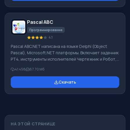
встроенными словарями, включающими как обычные,
так и специальные термины. Инструкции к каким-либо
приборам, в необходимом софте, не имеющем
Pascal ABC
русского интерфейса или электронные письма
иностранной компани
Программирование
4.1
Pascal ABC.NET написана на языке Delphi (Object
Pascal), Microsoft.NET платформы. Включает задачник
PT4, инструменты исполнителей Чертежник и Робот,
которые применяются в школьной информатике при
41 458
67.70 Мб
изучении программирования. Основное назначение
систем программирования Pascal ABC.NET изучение и
Скачать
обучение языкам современного программирования.
Возможности Данная программа представляет собой
целую систему программирования с использованием
языка Pascal. Разработка происходит на достаточно
известной платформе Micros
НА ЭТОЙ СТРАНИЦЕ