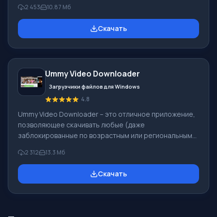
множества иных) при возможности их конвертации в
2 453
10.87 Mб
разные форматы для просмотра на видеоплеере,
компьютере, мобильном телефоне. Особенности
Скачать
Несмотря на изобилие программ-загрузчиков с
различных сервисов, далеко не все способны к
быстрой и стабильной работе. VideoGet обладает
функцией загрузки в один клик, нажав на
Ummy Video Downloader
соответствующую кнопку возле видео начнётся ав
Загрузчики файлов для Windows
4.8
Ummy Video Downloader – это отличное приложение,
позволяющее скачивать любые (даже
заблокированные по возрастным или региональным
ограничениям) видеоролики с популярнейшего
2 312
13.3 Мб
видеохостинга YouTube. Вы можете загрузить как
целый видеоролик, так и просто его аудиодорожку.
Скачать
Приложение характеризуется лаконичным,
сдержанным интерфейсом, без лишних функций и
настроек, поэтому работу с программой сможет
освоить любой, даже начинающий пользователь.