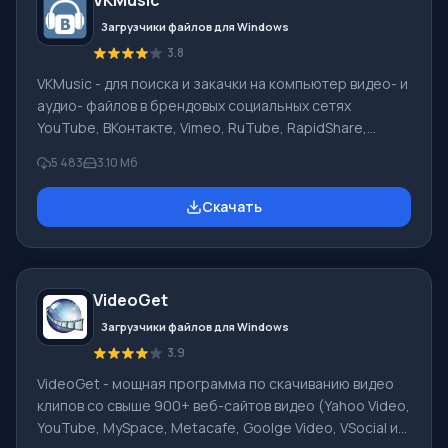
VKMusic
голда, при восстановлении прерванных соединений.
Без проблем фа
Загрузчики файлов для Windows
3.8
VKMusic - для поиска и закачки на компьютер видео- и
аудио- файлов в брендовых социальных сетях
YouTube, ВКонтакте, Vimeo, RuTube, RapidShare,
Mail.ru, DepositFiles, Uploading.Com. Закачки видео
5 483
3.10 Мб
поддерживаются на сайтах smotri.com, intv.ru,
video.google.com, video.bigmir.net, a1tv.ru, tnt-tv.ru и
Скачать
др. Преимущества Дополнительный поиск в
интерактивной базе мультфильмов (3000+
советские, 400+ зарубежные мульти- сериалы; 140+
Аниме сериалы) в flv и avi формате. Удобный WinAmp
VideoGet
музыкальный онлайн-плеер, при подде
Загрузчики файлов для Windows
3.9
VideoGet - мощная программа по скачиванию видео
клипов со свыше 900+ веб-сайтов видео (Yahoo Video,
YouTube, MySpace, Metacafe, Goolge Video, VSocial и