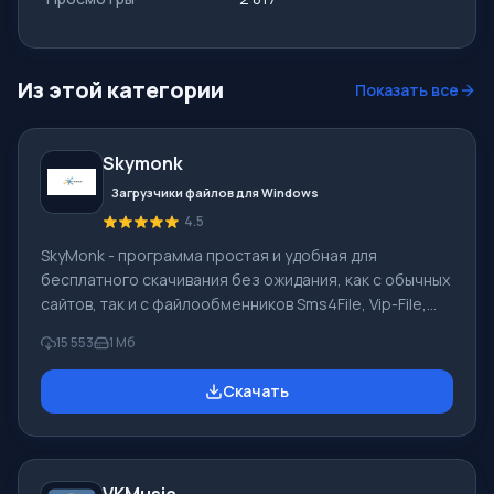
Из этой категории
Показать все
Skymonk
Загрузчики файлов для Windows
4.5
SkyMonk - программа простая и удобная для
бесплатного скачивания без ожидания, как с обычных
сайтов, так и с файлообменников Sms4File, Vip-File,
Letitbit, Shareflare и др. При помощи SkyMonk 2.20
15 553
1 Мб
можно скачать файлы и их загрузить на
файлообменник. Программой поддерживается
Скачать
платный режим скачиваний с ФО. Ключевой
функционал Skymonk Основная особенность
программы СкайМонк - ускоренное и упрощённое
скачивание файлов без покупки премиум аккаунтов,