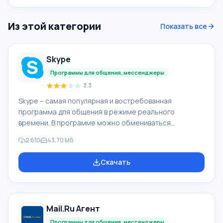
Из этой категории
Показать все
Skype
Программы для общения, мессенджеры
3.3
Skype – самая популярная и востребованная
программа для общения в режиме реального
времени. В программе можно обмениваться
текстовыми сообщениями, голосовыми звонками и
2 610
43,70 Мб
создавать видеосвязь. С помощью этого
мессенджера можно максимально комфортно
Скачать
общаться с людьми, находящимися в любой точке
мира. Для того чтобы скачать Skype для Windows
нужно промотать страницу ниже и кликнуть на кнопку
«Скачать бесплатно». Нажав на эту кнопку, Вы
Mail.Ru Агент
сможете скачать Скайп бесплатно без регистрации.
Вне зависимости от того, ус
Программы для общения, мессенджеры