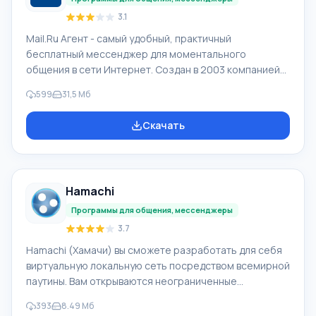
3.1
Mail.Ru Агент - самый удобный, практичный
бесплатный мессенджер для моментального
общения в сети Интернет. Создан в 2003 компанией
Mail.Ru. По сведениям компании, Мейл ру Агент в
599
31,5 Мб
месяц обслуживает 21 млн клиентов, одновременно
находятся онлайн больше 3 млн пользователей.
Скачать
Функционал Mail.Ru Агент: У программы Mail.Ru Агент
высокие скорости работы, обновлен дизайн, ею
обеспечивается видео и голосовая связь, обмен
сообщений в социальных сетях Одноклассники,
Hamachi
ВКонтакте и мессенджерах ICQ, Gtalk. Mail.Ru Агент по
Программы для общения, мессенджеры
3.7
Hamachi (Хамачи) вы сможете разработать для себя
виртуальную локальную сеть посредством всемирной
паутины. Вам открываются неограниченные
возможности использования LAN, например, игры по
393
8.49 Мб
сети, Shared документ. Заметьте, что играть вы