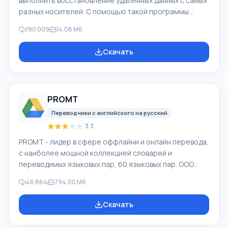
выполнить восстановление удаленных данных с самых
разных носителей. С помощью такой программы
можно вернуть файлы, которые были утеряны самыми
190 009
14.08 Мб
разными способами. Например, они были удалены
мимо Корзины, скрыты под воздействием
Скачать
вредоносного программного обеспечения, утеряны
при программных сбоях, полной очистке корзины,
форматировании или удалении жесткого диска.
Программа эффективно «сотрудничает» с
PROMT
различными устройствами, например, с жесткими
дисками, SS
Переводчики с английского на русский
3.3
PROMT - лидер в сфере оффлайни и онлайн перевода,
с наиболее мощной коллекцией словарей и
переводимых языковых пар, 60 языковых пар. ООО
"ПРОМТ" - российская ведущая компания,
46 864
794.00 Мб
разработчик систем перевода для частных
пользователей и корпораций. Программой PROMT
Скачать
обеспечивается перевод любого текста, пользуясь
встроенными словарями, включающими как обычные,