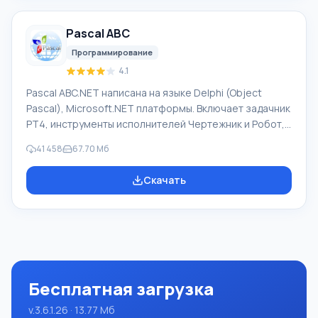
так и специальные термины. Инструкции к каким-либо
приборам, в необходимом софте, не имеющем
Pascal ABC
русского интерфейса или электронные письма
иностранной компани
Программирование
4.1
Pascal ABC.NET написана на языке Delphi (Object
Pascal), Microsoft.NET платформы. Включает задачник
PT4, инструменты исполнителей Чертежник и Робот,
которые применяются в школьной информатике при
41 458
67.70 Мб
изучении программирования. Основное назначение
систем программирования Pascal ABC.NET изучение и
Скачать
обучение языкам современного программирования.
Возможности Данная программа представляет собой
целую систему программирования с использованием
языка Pascal. Разработка происходит на достаточно
известной платформе Micros
Бесплатная загрузка
v.3.6.1.26 · 13.77 Mб