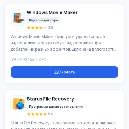
скриншотах
Windows Movie Maker
Видеоредакторы
3.9
Windows Movie Maker - быстро и удобно создаёт
видеоролики и редактирует видеоролики при
добавлении разных эффектов. Включена в Microsoft
Windows, альтернатива Киностудия Windows входит в
1 061 824
7.02 Мб
бесплатный программный пакет Windows Live
Microsoft. Функционал Windows Movie Maker:
Скачать
Захватывать видео с разных источников
(видеокамеры, мобильные телефоны, цифровая
видеокамеры, цифровые фотоаппараты и др.). При
создании видеороликов в программе Windows Movie
Starus File Recovery
Maker - добавить можно фоновую аудиодорожку,
использовать между
Программы для восстановления
5.0
Starus File Recovery – программа, которая позволяет