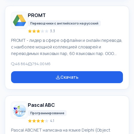
форматировании или удалении жесткого диска.
Программа эффективно «сотрудничает» с
PROMT
различными устройствами, например, с жесткими
дисками, SS
Переводчики с английского на русский
3.3
PROMT - лидер в сфере оффлайни и онлайн перевода,
с наиболее мощной коллекцией словарей и
переводимых языковых пар, 60 языковых пар. ООО
"ПРОМТ" - российская ведущая компания,
46 864
794.00 Мб
разработчик систем перевода для частных
пользователей и корпораций. Программой PROMT
Скачать
обеспечивается перевод любого текста, пользуясь
встроенными словарями, включающими как обычные,
так и специальные термины. Инструкции к каким-либо
приборам, в необходимом софте, не имеющем
Pascal ABC
русского интерфейса или электронные письма
иностранной компани
Программирование
4.1
Pascal ABC.NET написана на языке Delphi (Object