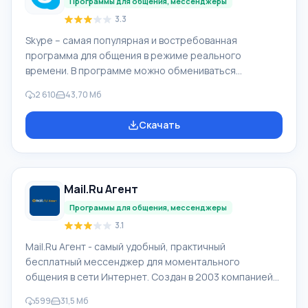
Программы для общения, мессенджеры
3.3
Skype – самая популярная и востребованная
программа для общения в режиме реального
времени. В программе можно обмениваться
текстовыми сообщениями, голосовыми звонками и
2 610
43,70 Мб
создавать видеосвязь. С помощью этого
мессенджера можно максимально комфортно
Скачать
общаться с людьми, находящимися в любой точке
мира. Для того чтобы скачать Skype для Windows
нужно промотать страницу ниже и кликнуть на кнопку
«Скачать бесплатно». Нажав на эту кнопку, Вы
Mail.Ru Агент
сможете скачать Скайп бесплатно без регистрации.
Вне зависимости от того, ус
Программы для общения, мессенджеры
3.1
Mail.Ru Агент - самый удобный, практичный
бесплатный мессенджер для моментального
общения в сети Интернет. Создан в 2003 компанией
Mail.Ru. По сведениям компании, Мейл ру Агент в
599
31,5 Мб
месяц обслуживает 21 млн клиентов, одновременно