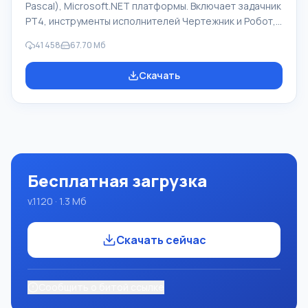
Pascal), Microsoft.NET платформы. Включает задачник
PT4, инструменты исполнителей Чертежник и Робот,
которые применяются в школьной информатике при
41 458
67.70 Мб
изучении программирования. Основное назначение
систем программирования Pascal ABC.NET изучение и
Скачать
обучение языкам современного программирования.
Возможности Данная программа представляет собой
целую систему программирования с использованием
языка Pascal. Разработка происходит на достаточно
известной платформе Micros
Бесплатная загрузка
v.1120 · 1.3 Мб
Скачать сейчас
Сообщить о битой ссылке