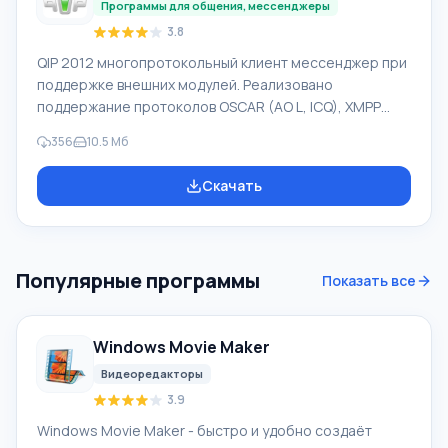
са
Программы для общения, мессенджеры
3.8
QIP 2012 многопротокольный клиент мессенджер при
поддержке внешних модулей. Реализовано
поддержание протоколов OSCAR (AO L, ICQ), XMPP
(Jabber), IRC, Mail.ru Агент, XIMSS (SIP), Twitter,
356
10.5 Mб
Вконтакте, Facebook , иных социальных сетей и
мессенджеров. Поддерживаются USB-телефоны
Скачать
SkypeMate. При оказании голосовых услуг и видео, QIP
работает совместно с Mango Telecom. Основные
особенности и ключевой функционал QIP 2012:
Прежде чем скачать бесплатно бесплатный QIP -
Популярные программы
Показать все
ознакомьтесь с интерфейсом программы в
скриншотах
Windows Movie Maker
Видеоредакторы
3.9
Windows Movie Maker - быстро и удобно создаёт