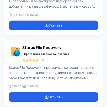
видеоролики и редактирует видеоролики при
добавлении разных эффектов. Включена в Microsoft
Windows, альтернатива Киностудия Windows входит в
1 061 824
7.02 Мб
бесплатный программный пакет Windows Live
Microsoft. Функционал Windows Movie Maker:
Скачать
Захватывать видео с разных источников
(видеокамеры, мобильные телефоны, цифровая
видеокамеры, цифровые фотоаппараты и др.). При
создании видеороликов в программе Windows Movie
Starus File Recovery
Maker - добавить можно фоновую аудиодорожку,
использовать между
Программы для восстановления
5.0
Starus File Recovery – программа, которая позволяет
выполнить восстановление удаленных данных с самых
разных носителей. С помощью такой программы
можно вернуть файлы, которые были утеряны самыми
190 009
14.08 Мб
разными способами. Например, они были удалены
мимо Корзины, скрыты под воздействием
Скачать
вредоносного программного обеспечения, утеряны
при программных сбоях, полной очистке корзины,