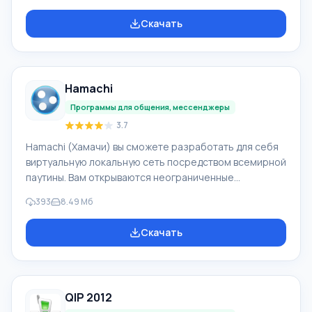
находятся онлайн больше 3 млн пользователей.
Скачать
Функционал Mail.Ru Агент: У программы Mail.Ru Агент
высокие скорости работы, обновлен дизайн, ею
обеспечивается видео и голосовая связь, обмен
сообщений в социальных сетях Одноклассники,
Hamachi
ВКонтакте и мессенджерах ICQ, Gtalk. Mail.Ru Агент по
Программы для общения, мессенджеры
3.7
Hamachi (Хамачи) вы сможете разработать для себя
виртуальную локальную сеть посредством всемирной
паутины. Вам открываются неограниченные
возможности использования LAN, например, игры по
393
8.49 Мб
сети, Shared документ. Заметьте, что играть вы
можете с «не официальным» ключом или даже с
Скачать
помощью crack. Важным фактом является то, что
скорость работы в сети не будет больше, чем
скорость подключенного интернета. Обязательно
для работы нужен выделенный внешний IP-адрес.
QIP 2012
Программа Хамачи доступна для скачивания с нашего