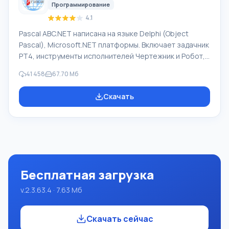
иностранной компани
Программирование
4.1
Pascal ABC.NET написана на языке Delphi (Object
Pascal), Microsoft.NET платформы. Включает задачник
PT4, инструменты исполнителей Чертежник и Робот,
которые применяются в школьной информатике при
41 458
67.70 Мб
изучении программирования. Основное назначение
систем программирования Pascal ABC.NET изучение и
Скачать
обучение языкам современного программирования.
Возможности Данная программа представляет собой
целую систему программирования с использованием
языка Pascal. Разработка происходит на достаточно
известной платформе Micros
Бесплатная загрузка
v.2.3.63.4 · 7.63 Мб
Скачать сейчас