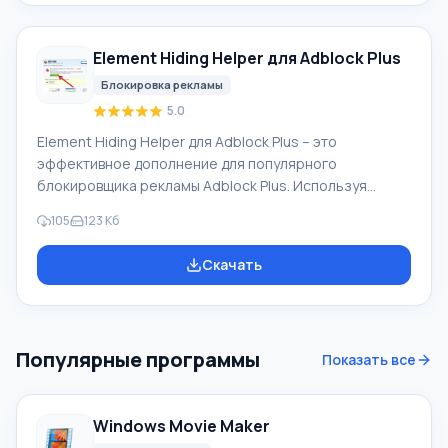
(Flash формата), баннеры, изображения с рекламой,
Java-апплеты и тому подобное. Особенности Adblock
Element Hiding Helper для Adblock Plus
Plus Но если в
Блокировка рекламы
5.0
Element Hiding Helper для Adblock Plus – это
эффективное дополнение для популярного
блокировщика рекламы Adblock Plus. Используя
приложение, вы сможете создавать правила скрытия
105
123 Кб
элементов на странице и самостоятельно выбирать
отдельные элементы, которые необходимо
Скачать
заблокировать. Функционирует программа только
вместе с приложением Adblock Plus. Для работы, в
панеле дополнений просто выбираете «Скрыть
элементы на странице», затем мышкой выбираете
Популярные программы
Показать все
элементы или рекламу, которую хотите
заблокировать. Особенности
Windows Movie Maker