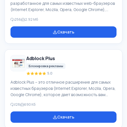
разработанное для самых известных web-браузеров
(Internet Explorer, Mozila, Opera, Google Chrome),
позволяющий блокировать от просмотра ненужную
256
2.92 Мб
рекламу. Приложение использует одновременно
более 1000 фильтров, которые позволяют
Скачать
блокировать рекламу, и в то же время не грузит
память и центральный процессор вашего
компьютера. Особенность uBlock По умолчанию,
приложение загружает такие фильтры, как EasyList,
Adblock Plus
EasyPrivaсy, списки вредоносных доменов,
долговечных вредоносных до
Блокировка рекламы
5.0
Adblock Plus – это отличное расширение для самых
известных браузеров (Internet Explorer, Mozila, Opera,
Google Chrome), которое дает возможность вам
путешествовать по сети, не отвлекаясь ни на какие
128
690 Кб
рекламные блоки и баннеры. Используя приложение,
вы больше не будете видеть эту назойливую рекламу,
Скачать
весь этот «хлам» приложение берет на себя. Adblock
Plus блокирует все поступающие рекламные ролики