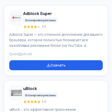
Adblock Super
Блокировка рекламы
3.5
Adblock Super — это отличное дополнение для вашего
браузера, которое полностью блокирует все
назойливые рекламные блоки (на YouTube, в
социальных сетях, в новостных лентах и другое), что
403
454 Кб
дает возможность сделать ваше путешествие в сети
боле комфортным. Также приложение блокирует
Скачать
известные вредоносные домены, что делает ваш
браузер более надежным. Adblock Super блокирует
все поступающие рекламные ролики Flash формата,
Rich Media, баннеры, изображения с рекламой, Java-
uBlock
апплеты, шпионские программы и тому подоб
Блокировка рекламы
5.0
uBlock – это эффективное приложение,