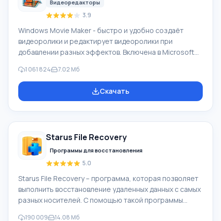
Видеоредакторы
3.9
Windows Movie Maker - быстро и удобно создаёт
видеоролики и редактирует видеоролики при
добавлении разных эффектов. Включена в Microsoft
Windows, альтернатива Киностудия Windows входит в
1 061 824
7.02 Мб
бесплатный программный пакет Windows Live
Microsoft. Функционал Windows Movie Maker:
Скачать
Захватывать видео с разных источников
(видеокамеры, мобильные телефоны, цифровая
видеокамеры, цифровые фотоаппараты и др.). При
создании видеороликов в программе Windows Movie
Starus File Recovery
Maker - добавить можно фоновую аудиодорожку,
использовать между
Программы для восстановления
5.0
Starus File Recovery – программа, которая позволяет
выполнить восстановление удаленных данных с самых
разных носителей. С помощью такой программы
можно вернуть файлы, которые были утеряны самыми
190 009
14.08 Мб