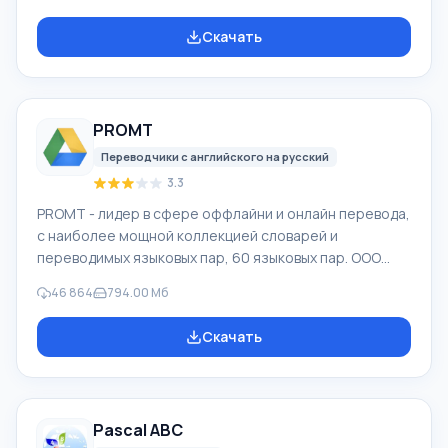
разными способами. Например, они были удалены
мимо Корзины, скрыты под воздействием
Скачать
вредоносного программного обеспечения, утеряны
при программных сбоях, полной очистке корзины,
форматировании или удалении жесткого диска.
Программа эффективно «сотрудничает» с
PROMT
различными устройствами, например, с жесткими
дисками, SS
Переводчики с английского на русский
3.3
PROMT - лидер в сфере оффлайни и онлайн перевода,
с наиболее мощной коллекцией словарей и
переводимых языковых пар, 60 языковых пар. ООО
"ПРОМТ" - российская ведущая компания,
46 864
794.00 Мб
разработчик систем перевода для частных
пользователей и корпораций. Программой PROMT
Скачать
обеспечивается перевод любого текста, пользуясь
встроенными словарями, включающими как обычные,
так и специальные термины. Инструкции к каким-либо
приборам, в необходимом софте, не имеющем
Pascal ABC
русского интерфейса или электронные письма