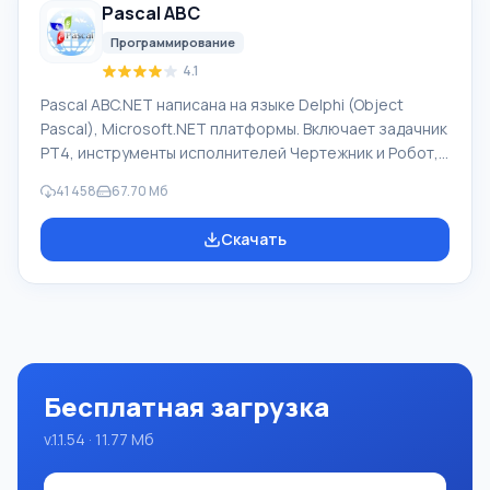
Pascal ABC
русского интерфейса или электронные письма
иностранной компани
Программирование
4.1
Pascal ABC.NET написана на языке Delphi (Object
Pascal), Microsoft.NET платформы. Включает задачник
PT4, инструменты исполнителей Чертежник и Робот,
которые применяются в школьной информатике при
41 458
67.70 Мб
изучении программирования. Основное назначение
систем программирования Pascal ABC.NET изучение и
Скачать
обучение языкам современного программирования.
Возможности Данная программа представляет собой
целую систему программирования с использованием
языка Pascal. Разработка происходит на достаточно
известной платформе Micros
Бесплатная загрузка
v.1.1.54 · 11.77 Мб