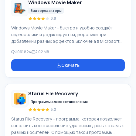
Windows Movie Maker
Видеоредакторы
3.9
Windows Movie Maker - быстро и удобно создаёт
видеоролики и редактирует видеоролики при
добавлении разных эффектов. Включена в Microsoft
Windows, альтернатива Киностудия Windows входит в
1 061 824
7.02 Мб
бесплатный программный пакет Windows Live
Microsoft. Функционал Windows Movie Maker:
Скачать
Захватывать видео с разных источников
(видеокамеры, мобильные телефоны, цифровая
видеокамеры, цифровые фотоаппараты и др.). При
создании видеороликов в программе Windows Movie
Starus File Recovery
Maker - добавить можно фоновую аудиодорожку,
использовать между
Программы для восстановления
5.0
Starus File Recovery – программа, которая позволяет
выполнить восстановление удаленных данных с самых
разных носителей. С помощью такой программы