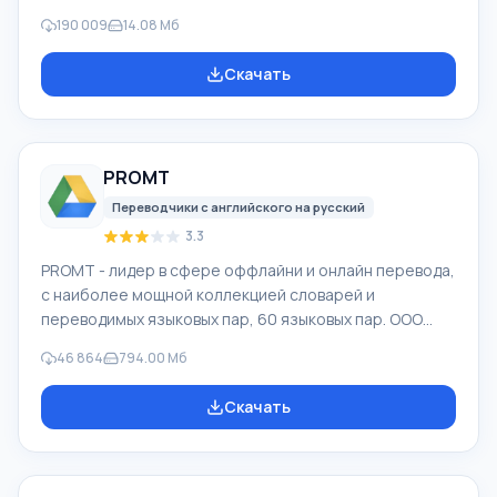
можно вернуть файлы, которые были утеряны самыми
190 009
14.08 Мб
разными способами. Например, они были удалены
мимо Корзины, скрыты под воздействием
Скачать
вредоносного программного обеспечения, утеряны
при программных сбоях, полной очистке корзины,
форматировании или удалении жесткого диска.
Программа эффективно «сотрудничает» с
PROMT
различными устройствами, например, с жесткими
дисками, SS
Переводчики с английского на русский
3.3
PROMT - лидер в сфере оффлайни и онлайн перевода,
с наиболее мощной коллекцией словарей и
переводимых языковых пар, 60 языковых пар. ООО
"ПРОМТ" - российская ведущая компания,
46 864
794.00 Мб
разработчик систем перевода для частных
пользователей и корпораций. Программой PROMT
Скачать
обеспечивается перевод любого текста, пользуясь
встроенными словарями, включающими как обычные,
так и специальные термины. Инструкции к каким-либо
приборам, в необходимом софте, не имеющем