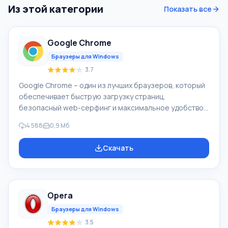
Из этой категории
Показать все
Google Chrome
Браузеры для Windows
3.7
Google Chrome – один из лучших браузеров, который
обеспечивает быструю загрузку страниц,
безопасный web-серфинг и максимальное удобство.
Для браузера Google Chrome доступны
4 588
0,9 Мб
многочисленные дополнения, которые могут
существенно расширить его возможности в
Скачать
зависимости от желания самого пользователя. Чтобы
скачать Google Chrome последнюю версию на
русском на компьютер нужно прокрутить страницу
ниже и Вы увидите кнопку «Скачать бесплатно Google
Opera
Chrome». Текущая версия подойдет практически для
всех версий ОС: Win
Браузеры для Windows
3.5