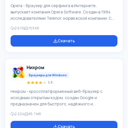
Opera - браузер для серфинга в Интернете,
выпускает компания Opera Software. Создан в 1994
исследователями Telenor, норвежской компании. С
1995 продукт Opera Software, компания образована
2 670
703 Кб
авторами браузера. Рыночная суммарная доля Opera
Mobile и Opera в 04.2012 составила 2,3%. У браузера
Скачать
Opera высокая скорость работы, он совместимый с
основными популярными программами, почтовиками.
Особенностями браузера Опера продолжительное
время был интерфейс с множеством страниц (вкладки
Нихром
в окне) и функции масштабировани
Браузеры для Windows
3.8
Нихром - кроссплатформенный веб-браузер с
исходным открытым кодом, создан Google и
предназначен для быстрого, надёжного и
безопасного доступа в Интернет. Это удобная
2 224
95.7 Мб
платформа для веб-приложения. На основе Chromium
создали Google Chrome, и ряд иных веб-
Скачать