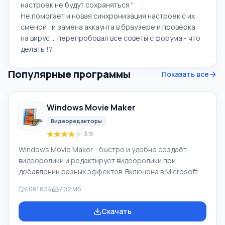
настроек не будут сохраняться "
Не помогает и новая синхронизация настроек с их
сменой , и замена аккаунта в браузере и проверка
на вирус ... перепробовал все советы с форума - что
делать !?
Популярные программы
Показать все
Windows Movie Maker
Видеоредакторы
3.9
Windows Movie Maker - быстро и удобно создаёт
видеоролики и редактирует видеоролики при
добавлении разных эффектов. Включена в Microsoft
Windows, альтернатива Киностудия Windows входит в
1 061 824
7.02 Мб
бесплатный программный пакет Windows Live
Microsoft. Функционал Windows Movie Maker:
Скачать
Захватывать видео с разных источников