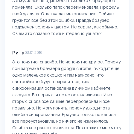
А я мучилась не один месяц. Сколько я браузеров
поменяла. Сколько папок переименовала. Профиль
свой удаляла. Отключала синхронизацию. Сейчас
грузится все без этой ошибки. Правда браузер
подсвечен зеленым цветом. Не серым , как обычно.
С чем это связано тоже интересно узнать?
Рита
03.01.2016
Это понятно, спасибо. Но непонятно другое. Почему
при загрузке браузера google chrome, выходит еще
одно маленькое окошко и там написано, что
настройки не будут сохраняться, типа
синхронизация остановлена в личном кабинете
аккаунта. Во первых , я ее не останавливала. И во
вторых, снова все данные перепроверила и все
правильно. Не могу понять, почему выходит эта
ошибка синхронизации. Браузер только поменяла,
все переустановила, но ничего не изменилось.
Ошибка все равно появляется. Подскажите мне.что у