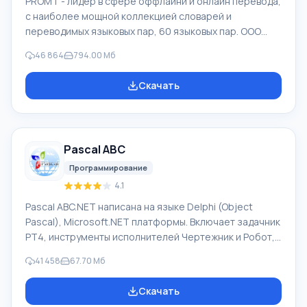
PROMT - лидер в сфере оффлайни и онлайн перевода,
с наиболее мощной коллекцией словарей и
переводимых языковых пар, 60 языковых пар. ООО
"ПРОМТ" - российская ведущая компания,
46 864
794.00 Мб
разработчик систем перевода для частных
пользователей и корпораций. Программой PROMT
Скачать
обеспечивается перевод любого текста, пользуясь
встроенными словарями, включающими как обычные,
так и специальные термины. Инструкции к каким-либо
приборам, в необходимом софте, не имеющем
Pascal ABC
русского интерфейса или электронные письма
иностранной компани
Программирование
4.1
Pascal ABC.NET написана на языке Delphi (Object
Pascal), Microsoft.NET платформы. Включает задачник
PT4, инструменты исполнителей Чертежник и Робот,
которые применяются в школьной информатике при
41 458
67.70 Мб
изучении программирования. Основное назначение
систем программирования Pascal ABC.NET изучение и
Скачать
обучение языкам современного программирования.