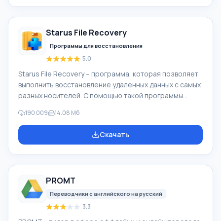
(видеокамеры, мобильные телефоны, цифровая
видеокамеры, цифровые фотоаппараты и др.). При
создании видеороликов в программе Windows Movie
Starus File Recovery
Maker - добавить можно фоновую аудиодорожку,
использовать между
Программы для восстановления
5.0
Starus File Recovery – программа, которая позволяет
выполнить восстановление удаленных данных с самых
разных носителей. С помощью такой программы
можно вернуть файлы, которые были утеряны самыми
190 009
14.08 Мб
разными способами. Например, они были удалены
мимо Корзины, скрыты под воздействием
Скачать
вредоносного программного обеспечения, утеряны
при программных сбоях, полной очистке корзины,
форматировании или удалении жесткого диска.
Программа эффективно «сотрудничает» с
PROMT
различными устройствами, например, с жесткими
дисками, SS
Переводчики с английского на русский
3.3