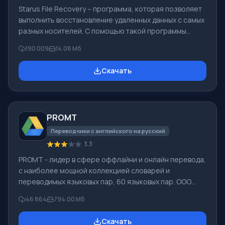
Starus File Recovery – программа, которая позволяет
выполнить восстановление удаленных данных с самых
разных носителей. С помощью такой программы
можно вернуть файлы, которые были утеряны самыми
190 009
14.08 Мб
разными способами. Например, они были удалены
мимо Корзины, скрыты под воздействием
Скачать
вредоносного программного обеспечения, утеряны
при программных сбоях, полной очистке корзины,
форматировании или удалении жесткого диска.
Программа эффективно «сотрудничает» с
PROMT
различными устройствами, например, с жесткими
дисками, SS
Переводчики с английского на русский
3.3
PROMT - лидер в сфере оффлайни и онлайн перевода,
с наиболее мощной коллекцией словарей и
переводимых языковых пар, 60 языковых пар. ООО
"ПРОМТ" - российская ведущая компания,
46 864
794.00 Мб
разработчик систем перевода для частных
пользователей и корпораций. Программой PROMT
Скачать