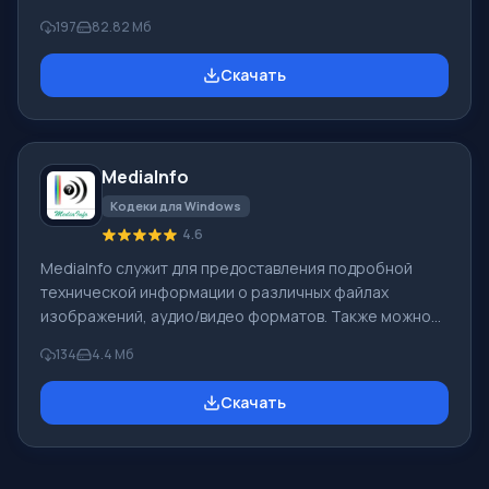
пакет входит плеер, веб-плеер, набор кодеков и
197
82.82 Mб
версия пробной программы перекодировки файлов
видео. Нужно отметить интеграцию со многими
Скачать
приложениями в работе с видео: Adobe Premiere,
VirtualDub, Ulead Video Studio, Pinnacle Studio и пр.
Технология DivX для записи видео обеспечивает
создание и воспроизведение файлов медиа с
MediaInfo
огромной степенью сжатия. В пакет входят: DivX
PlusPlayer —
Кодеки для Windows
4.6
MediaInfo служит для предоставления подробной
технической информации о различных файлах
изображений, аудио/видео форматов. Также можно
найти сведения о наименовании, треке, альбоме,
134
4.4 Mб
авторе, режиссере, кодеке, формате. О языке
субтитров, числе частей, частоте кадров, числе
Скачать
каналов и др. Помимо того, эта программа
определяет кодеки, нужные для воспроизведения
файлов и выдает ссылки для их закачки. Информация,
выданная программой, сохраняется как отчет в CSV,