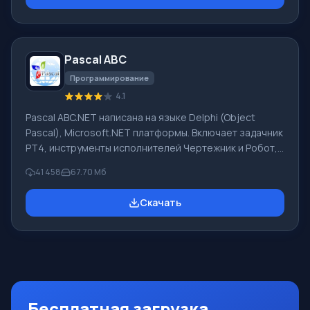
обеспечивается перевод любого текста, пользуясь
встроенными словарями, включающими как обычные,
так и специальные термины. Инструкции к каким-либо
приборам, в необходимом софте, не имеющем
Pascal ABC
русского интерфейса или электронные письма
иностранной компани
Программирование
4.1
Pascal ABC.NET написана на языке Delphi (Object
Pascal), Microsoft.NET платформы. Включает задачник
PT4, инструменты исполнителей Чертежник и Робот,
которые применяются в школьной информатике при
41 458
67.70 Мб
изучении программирования. Основное назначение
систем программирования Pascal ABC.NET изучение и
Скачать
обучение языкам современного программирования.
Возможности Данная программа представляет собой
целую систему программирования с использованием
языка Pascal. Разработка происходит на достаточно
известной платформе Micros
Бесплатная загрузка