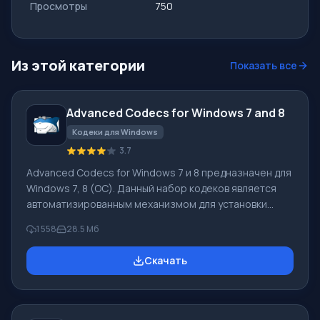
Просмотры
750
Из этой категории
Показать все
Advanced Codecs for Windows 7 and 8
Кодеки для Windows
3.7
Advanced Codecs for Windows 7 и 8 предназначен для
Windows 7, 8 (ОС). Данный набор кодеков является
автоматизированным механизмом для установки
основных необходимых декодеров и кодеков. От
1 558
28.5 Mб
стандартных пакетов, у которых основной недостаток
– лишние кодеки, не используемые никогда, этот
Скачать
пакет отличается тем, что при установке он удалит
автоматически установленные до этого кодеки или
для лучшей совместимости заменит их своими. После
установки пакета воспроизводить можно фильмы,