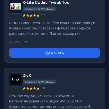
K-Lite Codec Tweak Tool
музыку, видеоклипы на любом из
Кодеки для Windows
4.7
K-Lite Codec Tweak Tool обеспечивает настройку и
полный контроль поведения фильтров и кодеков,
работающих в системе, При её поддержке
обнаруживают, включают/отключают либо удаляют
232
11 Мб
какие-либо кодеки. Программе не инсталлируется, ей
нужно немного места. Основное предназначение
Скачать
программы — сканировать системный реестр для
выявления наличия «испорченных» ссылок на
фильтры, кодеки с исправлением текущей ситуации.
Это вызвать может одновременное использование
DivX
кодеков, работающих в едином формате. В итоге
проверки
Кодеки для Windows
5.0
DivX Plus служит для высокого качества
воспроизведения на ПК видео AVI, DivX, MKV
форматов, самостоятельно и в web-браузере. В