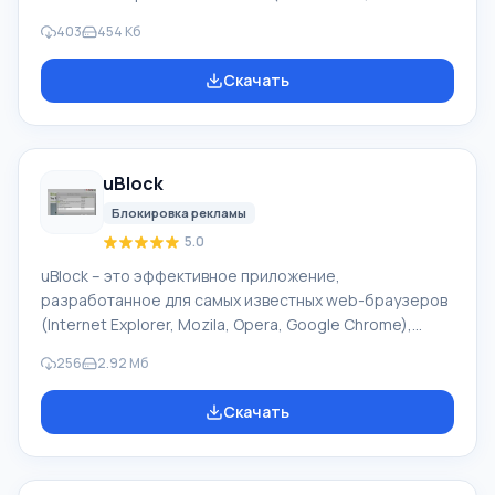
социальных сетях, в новостных лентах и другое), что
403
454 Кб
дает возможность сделать ваше путешествие в сети
боле комфортным. Также приложение блокирует
Скачать
известные вредоносные домены, что делает ваш
браузер более надежным. Adblock Super блокирует
все поступающие рекламные ролики Flash формата,
Rich Media, баннеры, изображения с рекламой, Java-
uBlock
апплеты, шпионские программы и тому подоб
Блокировка рекламы
5.0
uBlock – это эффективное приложение,
разработанное для самых известных web-браузеров
(Internet Explorer, Mozila, Opera, Google Chrome),
позволяющий блокировать от просмотра ненужную
256
2.92 Мб
рекламу. Приложение использует одновременно
более 1000 фильтров, которые позволяют
Скачать
блокировать рекламу, и в то же время не грузит
память и центральный процессор вашего
компьютера. Особенность uBlock По умолчанию,
приложение загружает такие фильтры, как EasyList,