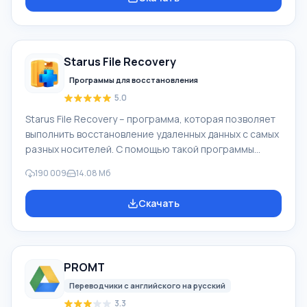
Захватывать видео с разных источников
(видеокамеры, мобильные телефоны, цифровая
видеокамеры, цифровые фотоаппараты и др.). При
создании видеороликов в программе Windows Movie
Starus File Recovery
Maker - добавить можно фоновую аудиодорожку,
использовать между
Программы для восстановления
5.0
Starus File Recovery – программа, которая позволяет
выполнить восстановление удаленных данных с самых
разных носителей. С помощью такой программы
можно вернуть файлы, которые были утеряны самыми
190 009
14.08 Мб
разными способами. Например, они были удалены
мимо Корзины, скрыты под воздействием
Скачать
вредоносного программного обеспечения, утеряны
при программных сбоях, полной очистке корзины,
форматировании или удалении жесткого диска.
Программа эффективно «сотрудничает» с
PROMT
различными устройствами, например, с жесткими
дисками, SS
Переводчики с английского на русский
3.3