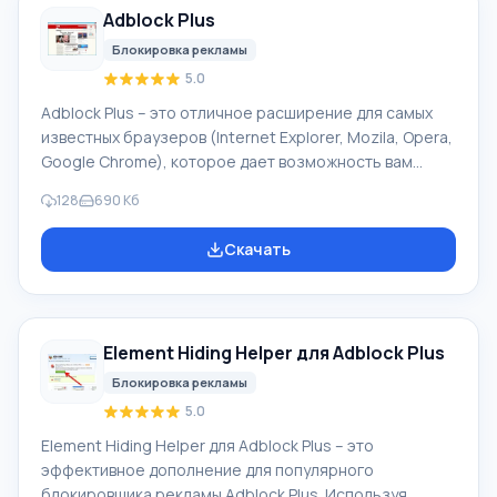
Adblock Plus
EasyPrivaсy, списки вредоносных доменов,
долговечных вредоносных до
Блокировка рекламы
5.0
Adblock Plus – это отличное расширение для самых
известных браузеров (Internet Explorer, Mozila, Opera,
Google Chrome), которое дает возможность вам
путешествовать по сети, не отвлекаясь ни на какие
128
690 Кб
рекламные блоки и баннеры. Используя приложение,
вы больше не будете видеть эту назойливую рекламу,
Скачать
весь этот «хлам» приложение берет на себя. Adblock
Plus блокирует все поступающие рекламные ролики
(Flash формата), баннеры, изображения с рекламой,
Java-апплеты и тому подобное. Особенности Adblock
Element Hiding Helper для Adblock Plus
Plus Но если в
Блокировка рекламы
5.0
Element Hiding Helper для Adblock Plus – это
эффективное дополнение для популярного
блокировщика рекламы Adblock Plus. Используя