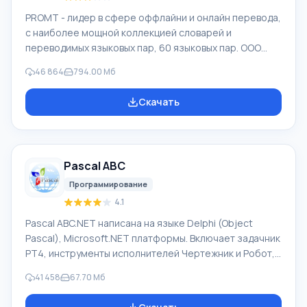
PROMT - лидер в сфере оффлайни и онлайн перевода,
с наиболее мощной коллекцией словарей и
переводимых языковых пар, 60 языковых пар. ООО
"ПРОМТ" - российская ведущая компания,
46 864
794.00 Мб
разработчик систем перевода для частных
пользователей и корпораций. Программой PROMT
Скачать
обеспечивается перевод любого текста, пользуясь
встроенными словарями, включающими как обычные,
так и специальные термины. Инструкции к каким-либо
приборам, в необходимом софте, не имеющем
Pascal ABC
русского интерфейса или электронные письма
иностранной компани
Программирование
4.1
Pascal ABC.NET написана на языке Delphi (Object
Pascal), Microsoft.NET платформы. Включает задачник
PT4, инструменты исполнителей Чертежник и Робот,
которые применяются в школьной информатике при
41 458
67.70 Мб
изучении программирования. Основное назначение
систем программирования Pascal ABC.NET изучение и