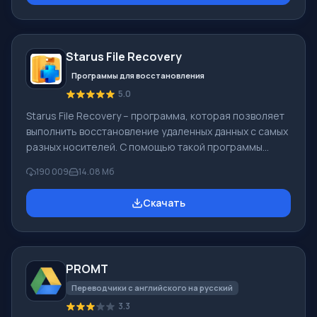
(видеокамеры, мобильные телефоны, цифровая
видеокамеры, цифровые фотоаппараты и др.). При
создании видеороликов в программе Windows Movie
Starus File Recovery
Maker - добавить можно фоновую аудиодорожку,
использовать между
Программы для восстановления
5.0
Starus File Recovery – программа, которая позволяет
выполнить восстановление удаленных данных с самых
разных носителей. С помощью такой программы
можно вернуть файлы, которые были утеряны самыми
190 009
14.08 Мб
разными способами. Например, они были удалены
мимо Корзины, скрыты под воздействием
Скачать
вредоносного программного обеспечения, утеряны
при программных сбоях, полной очистке корзины,
форматировании или удалении жесткого диска.
Программа эффективно «сотрудничает» с
PROMT
различными устройствами, например, с жесткими
дисками, SS
Переводчики с английского на русский
3.3