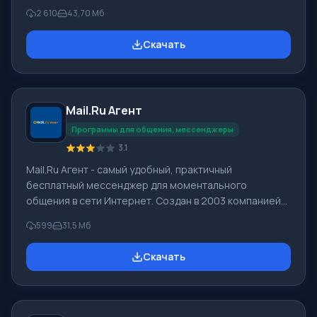
текстовыми сообщениями, голосовыми звонками и
2 610
43,70 Мб
создавать видеосвязь. С помощью этого
мессенджера можно максимально комфортно
Скачать
общаться с людьми, находящимися в любой точке
мира. Для того чтобы скачать Skype для Windows
нужно промотать страницу ниже и кликнуть на кнопку
«Скачать бесплатно». Нажав на эту кнопку, Вы
Mail.Ru Агент
сможете скачать Скайп бесплатно без регистрации.
Вне зависимости от того, ус
Программы для общения, мессенджеры
3.1
Mail.Ru Агент - самый удобный, практичный
бесплатный мессенджер для моментального
общения в сети Интернет. Создан в 2003 компанией
Mail.Ru. По сведениям компании, Мейл ру Агент в
599
31,5 Мб
месяц обслуживает 21 млн клиентов, одновременно
находятся онлайн больше 3 млн пользователей.
Скачать
Функционал Mail.Ru Агент: У программы Mail.Ru Агент
высокие скорости работы, обновлен дизайн, ею
обеспечивается видео и голосовая связь, обмен
сообщений в социальных сетях Одноклассники,