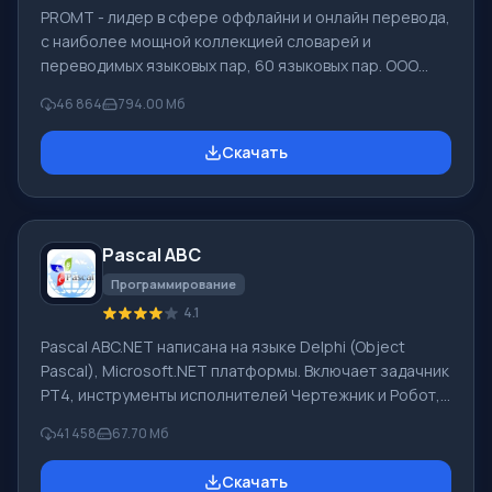
PROMT - лидер в сфере оффлайни и онлайн перевода,
с наиболее мощной коллекцией словарей и
переводимых языковых пар, 60 языковых пар. ООО
"ПРОМТ" - российская ведущая компания,
46 864
794.00 Мб
разработчик систем перевода для частных
пользователей и корпораций. Программой PROMT
Скачать
обеспечивается перевод любого текста, пользуясь
встроенными словарями, включающими как обычные,
так и специальные термины. Инструкции к каким-либо
приборам, в необходимом софте, не имеющем
Pascal ABC
русского интерфейса или электронные письма
иностранной компани
Программирование
4.1
Pascal ABC.NET написана на языке Delphi (Object
Pascal), Microsoft.NET платформы. Включает задачник
PT4, инструменты исполнителей Чертежник и Робот,
которые применяются в школьной информатике при
41 458
67.70 Мб
изучении программирования. Основное назначение
систем программирования Pascal ABC.NET изучение и
Скачать
обучение языкам современного программирования.