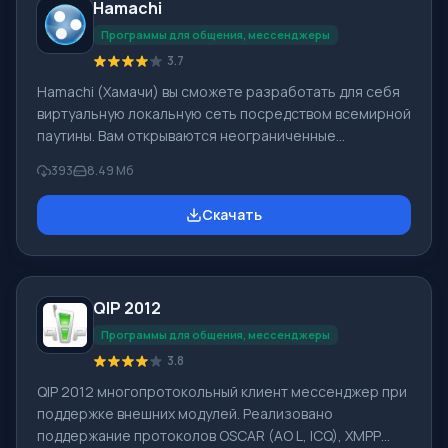
Hamachi
ВКонтакте и мессенджерах ICQ, Gtalk. Mail.Ru Агент по
Программы для общения, мессенджеры
3.7
Hamachi (Хамачи) вы сможете разработать для себя
виртуальную локальную сеть посредством всемирной
паутины. Вам открываются неограниченные
возможности использования LAN, например, игры по
393
8.49 Мб
сети, Shared документ. Заметьте, что играть вы
можете с «не официальным» ключом или даже с
Скачать
помощью crack. Важным фактом является то, что
скорость работы в сети не будет больше, чем
скорость подключенного интернета. Обязательно
для работы нужен выделенный внешний IP-адрес.
QIP 2012
Программа Хамачи доступна для скачивания с нашего
са
Программы для общения, мессенджеры
3.8
QIP 2012 многопротокольный клиент мессенджер при
поддержке внешних модулей. Реализовано
поддержание протоколов OSCAR (AO L, ICQ), XMPP