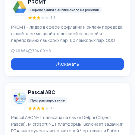
PROMT
различными устройствами, например, с жесткими
дисками, SS
Переводчики с английского на русский
3.3
PROMT - лидер в сфере оффлайни и онлайн перевода,
с наиболее мощной коллекцией словарей и
переводимых языковых пар, 60 языковых пар. ООО
"ПРОМТ" - российская ведущая компания,
46 864
794.00 Мб
разработчик систем перевода для частных
пользователей и корпораций. Программой PROMT
Скачать
обеспечивается перевод любого текста, пользуясь
встроенными словарями, включающими как обычные,
так и специальные термины. Инструкции к каким-либо
приборам, в необходимом софте, не имеющем
Pascal ABC
русского интерфейса или электронные письма
иностранной компани
Программирование
4.1
Pascal ABC.NET написана на языке Delphi (Object
Pascal), Microsoft.NET платформы. Включает задачник
PT4, инструменты исполнителей Чертежник и Робот,