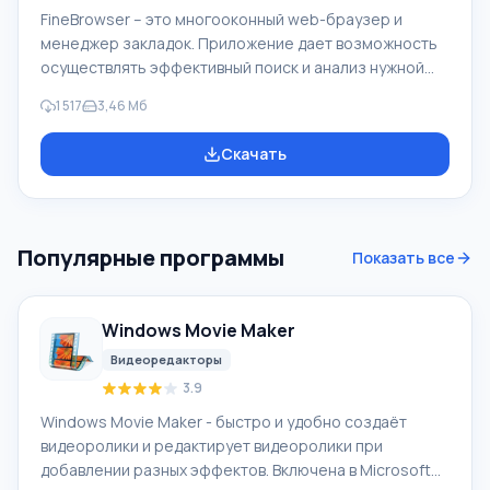
FineBrowser – это многооконный web-браузер и
менеджер закладок. Приложение дает возможность
осуществлять эффективный поиск и анализ нужной
информации в сети, и делает путешествия по
1 517
3,46 Мб
Интернету максимально удобными. Вы можете
одновременно отображать несколько страниц в
Скачать
одном окне, а также стирать следы деятельности в
сети. Вы сможете открыть любые ссылки в
выделенном фрагменте на странице при помощи
одного щелчка мыши. Особенность FineBrowser
Популярные программы
Показать все
Благодаря встроенному менеджеру закладок, вы
можете сохранять в арх
Windows Movie Maker
Видеоредакторы
3.9
Windows Movie Maker - быстро и удобно создаёт
видеоролики и редактирует видеоролики при
добавлении разных эффектов. Включена в Microsoft