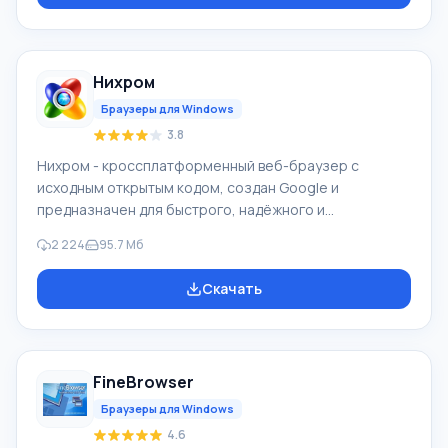
основными популярными программами, почтовиками.
Особенностями браузера Опера продолжительное
время был интерфейс с множеством страниц (вкладки
Нихром
в окне) и функции масштабировани
Браузеры для Windows
3.8
Нихром - кроссплатформенный веб-браузер с
исходным открытым кодом, создан Google и
предназначен для быстрого, надёжного и
безопасного доступа в Интернет. Это удобная
2 224
95.7 Мб
платформа для веб-приложения. На основе Chromium
создали Google Chrome, и ряд иных веб-
Скачать
обозревателей. Возможности браузера Нихром
является вызовом знаменитого браузера со схожим
названием, н разработчики решили выпустить
собственную рамблер версию, которая ничем не
FineBrowser
уступает знаменитому Google Chrome. Название он
получил не случайно. Создатели р
Браузеры для Windows
4.6