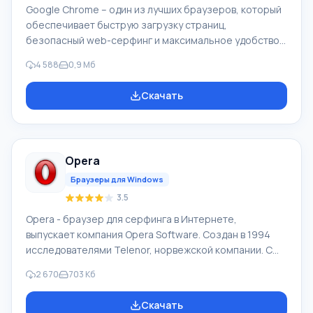
Google Chrome – один из лучших браузеров, который
обеспечивает быструю загрузку страниц,
безопасный web-серфинг и максимальное удобство.
Для браузера Google Chrome доступны
4 588
0,9 Мб
многочисленные дополнения, которые могут
существенно расширить его возможности в
Скачать
зависимости от желания самого пользователя. Чтобы
скачать Google Chrome последнюю версию на
русском на компьютер нужно прокрутить страницу
ниже и Вы увидите кнопку «Скачать бесплатно Google
Opera
Chrome». Текущая версия подойдет практически для
всех версий ОС: Win
Браузеры для Windows
3.5
Opera - браузер для серфинга в Интернете,
выпускает компания Opera Software. Создан в 1994
исследователями Telenor, норвежской компании. С
1995 продукт Opera Software, компания образована
2 670
703 Кб
авторами браузера. Рыночная суммарная доля Opera
Mobile и Opera в 04.2012 составила 2,3%. У браузера
Скачать
Opera высокая скорость работы, он совместимый с