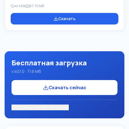
которые применяются в школьной информатике при
41 458
67.70 Мб
изучении программирования. Основное назначение
систем программирования Pascal ABC.NET изучение и
Скачать
обучение языкам современного программирования.
Возможности Данная программа представляет собой
целую систему программирования с использованием
языка Pascal. Разработка происходит на достаточно
известной платформе Micros
Бесплатная загрузка
v.40.1.0 · 71.6 Мб
Скачать сейчас
Сообщить о битой ссылке