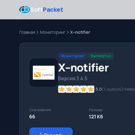
Soft
Packet
Главная
Мониторинг
X–notifier
Мониторинг
Бесплатно
X–notifier
Версия 3.4.5
5.0
(
1
оценок)
Наведи
Скачивания
Размер
66
121 Кб