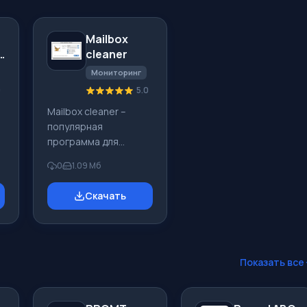
Mailbox
сleaner
Мониторинг
0
5.0
Mailbox сleaner –
популярная
программа для
работы с
0
1.09 Мб
электронной почтой.
С ее помощью вы
Скачать
сможете
просмотреть
входящие сообщения
и при необходимости
сразу выполнить их
Показать все
удаление. Заметьте,
что очистка от