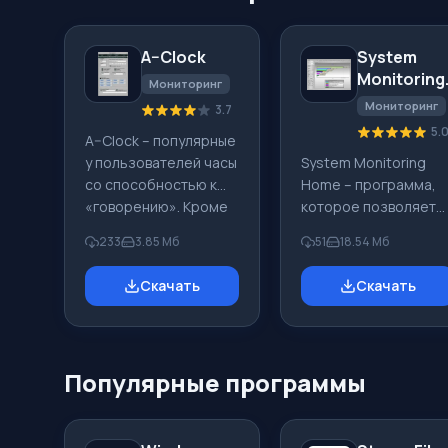
A–Clock
System
Monitoring
Мониторинг
Home
Мониторинг
3.7
5.
A–Clock – популярные
у пользователей часы
System Monitoring
со способностью к
Home – программа,
«говорению». Кроме
которое позволяет
основной функции,
выполнять скрытое
233
3.85 Мб
51
18.54 Мб
которая
наблюдение и
показывается в
контроль работы
Скачать
Скачать
отображении
ребенка на
времени, программа
персональном
обладает
компьютере. С
внушительным
помощью такого
Популярные программы
дополнительным
софта вы всегда
функционалом. При
будете ознакомлены
установке такого
с тем, чем