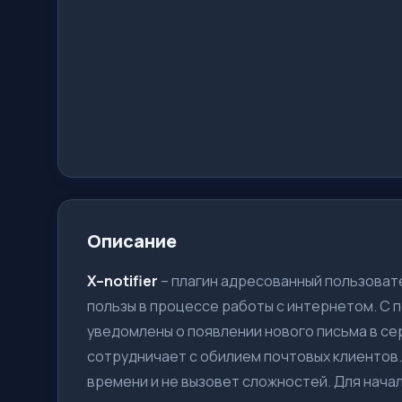
Описание
X–notifier
– плагин адресованный пользоват
пользы в процессе работы с интернетом. С п
уведомлены о появлении нового письма в серви
сотрудничает с обилием почтовых клиентов. 
времени и не вызовет сложностей. Для начал