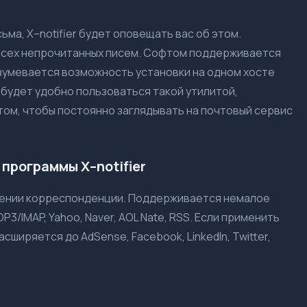
ьма, X–notifier будет оповещать вас об этом.
всех непрочитанных писем. Софтом поддерживается
зумевается возможность установки на одном хосте
 будет удобно пользоваться такой утилитой,
том, чтобы постоянно заглядывать на почтовый сервис
программы X–notifier
чении корреспонденции. Поддерживается немалое
OP3/IMAP, Yahoo, Naver, AOL Nate, RSS. Если применить
сширяется до AdSense, Facebook, LinkedIn, Twitter,