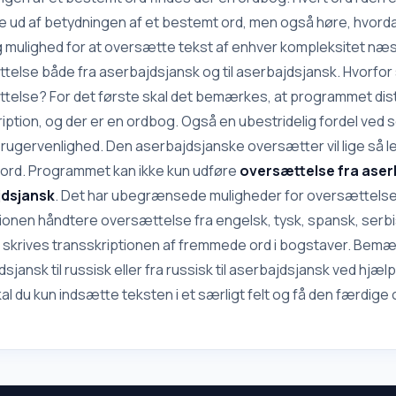
de ud af betydningen af et bestemt ord, men også høre, hvord
ig mulighed for at oversætte tekst af enhver kompleksitet næs
else både fra aserbajdsjansk og til aserbajdsjansk. Hvorfor s
telse? For det første skal det bemærkes, at programmet dist
ription, og der er en ordbog. Også en ubestridelig fordel ve
 brugervenlighed. Den aserbajdsjanske oversætter vil lige så 
 ord. Programmet kan ikke kun udføre
oversættelse fra aserba
jdsjansk
. Det har ubegrænsede muligheder for oversættelse
tionen håndtere oversættelse fra engelsk, tysk, spansk, serbi
 skrives transskriptionen af fremmede ord i bogstaver. Bemær
sjansk til russisk eller fra russisk til aserbajdsjansk ved hjæl
al du kun indsætte teksten i et særligt felt og få den færdig