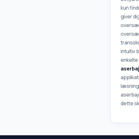
kun fin
giver d
oversætt
oversæt
transsk
intuitiv
enkelte
aserba
applika
læsning
aserbajd
dette sk