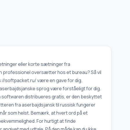
sætninger eller korte sætninger fra
e en professionel oversætter hos et bureau? Så vil
//softpacket.ru/ være en gave for dig.
 aserbajdsjanske sprog være forståeligt for dig.
m softwaren distribueres gratis, er den beskyttet
tteren fra aserbajdsjansk til russisk fungerer
 når som helst. Bemærk, at hvert ord på et
bekvemmelighed. For hurtigt at finde
er angivet med udtale. På den måde kan du ikke