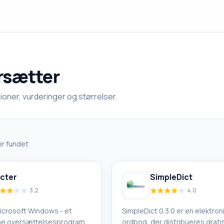
rsætter
oner, vurderinger og størrelser.
r fundet
icter
SimpleDict
3.2
4.0
 Microsoft Windows - et
SimpleDict 0.3.0 er en elektron
ine oversættelsesprogram.
ordbog, der distribueres gratis