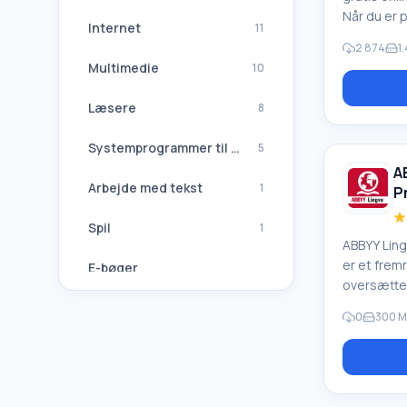
Når du er 
Internet
11
websted el
2 874
1
(for eksem
Multimedie
10
tekst hvor
tastkombi
Læsere
8
næsten øje
give en ov
Systemprogrammer til Windows
5
tekst fra k
A
målsprog.
Arbejde med tekst
1
P
den modern
ofte simp
Spil
1
internette
ABBYY Ling
og sprog, 
er et fre
E-bøger
ordbog til
oversætte
inkluderer
Navigation, GPS
0
300 М
kan vælge
eget valg.
Softwaresuiter
ABBYY Ling
gratis på 
Alle oversættere
Downloadet 