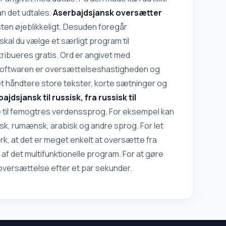
an det udtales.
Aserbajdsjansk oversætter
ten øjeblikkeligt. Desuden foregår
kal du vælge et særligt program til
ribueres gratis. Ord er angivet med
d softwaren er oversættelseshastigheden og
let håndtere store tekster, korte sætninger og
jdsjansk til russisk, fra russisk til
 til femogtres verdenssprog. For eksempel kan
sk, rumænsk, arabisk og andre sprog. For let
k, at det er meget enkelt at oversætte fra
p af det multifunktionelle program. For at gøre
e oversættelse efter et par sekunder.