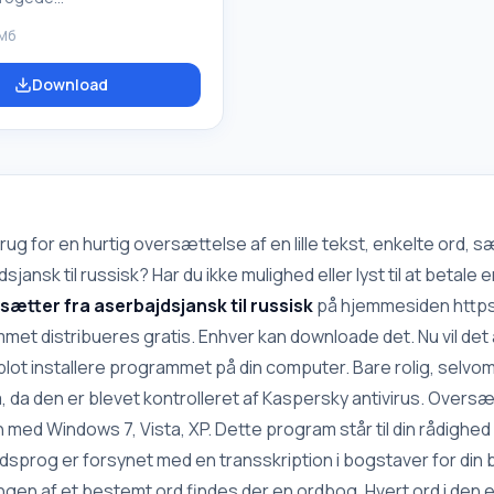
ssourcer. Hvis du har et
 Мб
 behov for at læse artikler
engelsk eller bruge
Download
ke hjemmesider, men
progkundskaber, så bør du
PROMT Internet 12 til
å russisk. Denne software
 designet til brug på
. Når du bruger den, vil du
rsætte ressourcer på det
rug for en hurtig oversættelse af en lille tekst, enkelte ord, 
ogede internet fuldt ud.
sjansk til russisk? Har du ikke mulighed eller lyst til at betal
 ikke at investere
sætter fra aserbajdsjansk til russisk
på hjemmesiden https:
fi
et distribueres gratis. Enhver kan downloade det. Nu vil det
blot installere programmet på din computer. Bare rolig, selvo
, da den er blevet kontrolleret af Kaspersky antivirus. Oversæ
ed Windows 7, Vista, XP. Dette program står til din rådighed
sprog er forsynet med en transskription i bogstaver for din 
gen af et bestemt ord findes der en ordbog. Hvert ord i den 