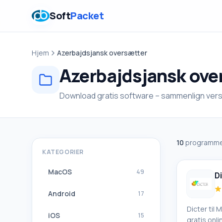
Soft
Packet
Hjem
Azerbajdsjansk oversætter
Azerbajdsjansk ove
Download gratis software – sammenlign versi
10
programme
KATEGORIER
MacOS
49
D
Android
17
Dicter til
iOS
15
gratis onl