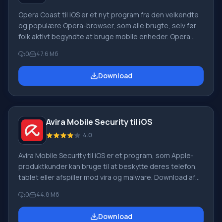
Opera Coast til iOS er et nyt program fra den velkendte
og populære Opera-browser, som alle brugte, selv før
folk aktivt begyndte at bruge mobile enheder. Opera
blev tidligere installeret på telefoner som
0
47.6 Мб
standardbrowser, men denne version er et opdateret,
forbedret og kvalitetsprogram til internetsøgning, som
Download
ikke vil efterlade nogen ligeglade. Du bør downloade
Opera Coast til iOS, hvis du ønsker en browser med en
smuk grænseflade og attraktiv animation, og
Avira Mobile Security til iOS
4.0
Avira Mobile Security til iOS er et program, som Apple-
produktkunder kan bruge til at beskytte deres telefon,
tablet eller afspiller mod vira og malware. Download af
Avira Mobile Security til iOS betyder, at du tilføjer nye og
0
44.8 Мб
meget nyttige funktioner til din smartphone: optimeret
batteri- og hukommelsesforbrug på telefonen, scanning
Download
af programmer for at opdage ondsindede filer i dem.