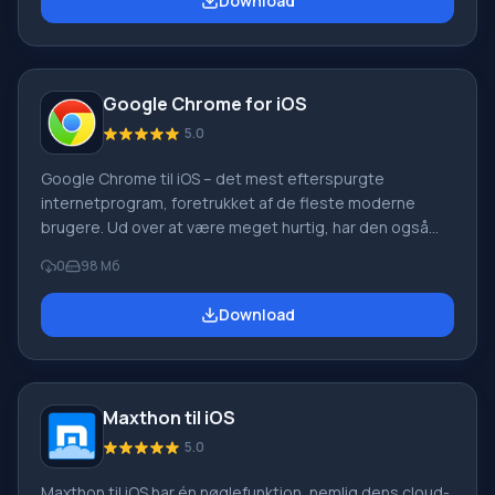
Download
websider med alle bekvemmeligheder – i administration
og visning af sider. Funktioner i den nye browser:
Praktisk adgang til bogmærker og de mest foretrukne
og besøgte sider; Smart kommandolinje giver under
Google Chrome for iOS
5.0
Google Chrome til iOS – det mest efterspurgte
internetprogram, foretrukket af de fleste moderne
brugere. Ud over at være meget hurtig, har den også
nyttige funktioner, der gør brugen endnu mere
0
98 Мб
behagelig. Download Google Chrome til iOS, fordi du
altid kan få adgang til dine yndlingsfaner ved blot at
Download
synkronisere browseren med dine andre enheder – en
computer eller tablet. Fordele ved browseren Du kan
reducere
Maxthon til iOS
5.0
Maxthon til iOS har én nøglefunktion, nemlig dens cloud-