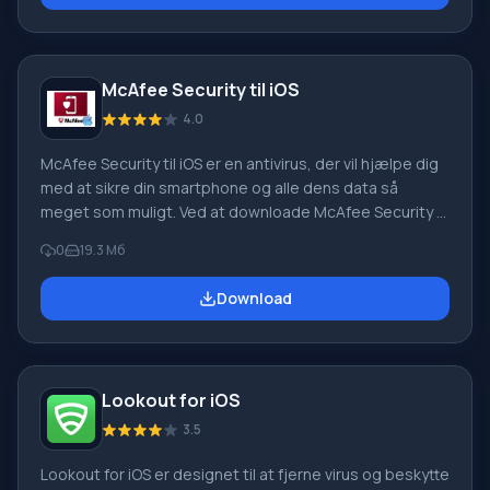
Avira Mobile Security blev oprindeligt skabt til Android-
enheder, men de samme funktioner er tilgængelige på
iOS. Funct
McAfee Security til iOS
4.0
McAfee Security til iOS er en antivirus, der vil hjælpe dig
med at sikre din smartphone og alle dens data så
meget som muligt. Ved at downloade McAfee Security til
iOS kan du ikke kun sikre, at ingen ondsindede filer
0
19.3 Мб
kommer på din enhed, men også få adgang til din egen
cloud til opbevaring af billeder, videoer og andre data.
Download
Programfordele For at få adgang til dine data i skyen skal
du indtaste en PIN-kode, der er tildelt dig; Alle tagne
billeder og videoer efter
Lookout for iOS
3.5
Lookout for iOS er designet til at fjerne virus og beskytte