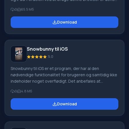
understøttelse af Adobe Flash Player – den nyeste
0
65.5 Мб
version, hvilket betyder, at du kan se videoer og spille
spil online uden at installere yderligere software 24
Download
timer i døgnet. Browserfordele. Ved at beslutte dig for at
downloade Puffin Web Browser til iOS, vil du kunne:
Kryptere din internetsøgningstrafik
Snowbunny til iOS
5.0
Snowbunny til iOS er et program, der har al den
nødvendige funktionalitet for brugeren og samtidig ikke
indeholder noget overflødigt. Det anbefales at
downloade Snowbunny til iPhone for dem, der ønsker en
0
4.8 Мб
browser, der er hurtig, ikke klodset, og vigtigst af alt
nem at bruge, fordi programmet har en meget lille
Download
størrelse, men samtidig viser det kun den vigtigste
information. Programmets funktioner Selvom der nu er
mange browsere til Apple-produkter, vil dette program
tiltrække din