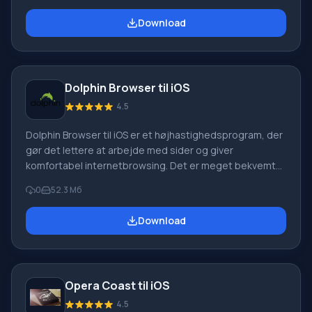
websurfing endnu mere bekvemt for brugerne. Fordele
Download
ved browseren Du bør downloade Yandex Browser til
iOS, hvis du kan lide at arbejde på internettet, søge
efter data, se billeder og videoer med mac
Dolphin Browser til iOS
4.5
Dolphin Browser til iOS er et højhastighedsprogram, der
gør det lettere at arbejde med sider og giver
komfortabel internetbrowsing. Det er meget bekvemt
styret – ved hjælp af gestus, der er beskrevet i
0
52.3 Мб
programmets indstillinger. Hvis du ikke kan lide gestus-
navigation i browseren, kan du deaktivere den. Positive
Download
egenskaber ved browseren Download af Dolphin
Browser til iOS er et must for alle, der sætter pris på
funktionel variation og programmets tilføjelser:
Fanestøttetilstand giver dig mulighed for at navigere
Opera Coast til iOS
mellem
4.5