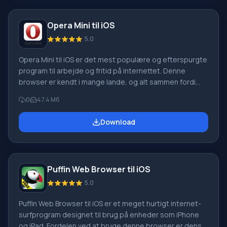
iOS-operativsystemet I listen over dens funktioner m
Opera Mini til iOS
5.0
Opera Mini til iOS er det mest populære og efterspurgte
program til arbejde og fritid på internettet. Denne
browser er kendt i mange lande, og alt sammen fordi
den ikke kun kombinerer et flot design, men også
0
47.4 Мб
brugervenlighed, administration og stor funktionalitet.
Hvis du beslutter dig for at downloade Opera Mini til iOS,
Download
kan du spare på trafikken – programmet komprimerer
data, men du har stadig adgang til alle oplysningerne på
siden. Opdateringer og browserfunktionalitet. En ny
fordel ved programmet er blevet video
Puffin Web Browser til iOS
5.0
Puffin Web Browser til iOS er et meget hurtigt internet-
surfprogram designet til brug på enheder som iPhone
og iPad. Fordelen ved at bruge denne browser er dens