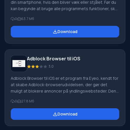
din smartphone, hvis den bliver væk eller stjålet. Før du
kan begynde at bruge alle programmets funktioner, skal
du registrere dig, så din telefon eller tablet er knyttet til
0
63.7 Мб
din Lookout-konto. Alt du behøver at gøre er at
downloade Lookout for iOS, og så finder du nemt din
Download
enhed på kortet. Hvis du mister din telefon, men tror
den er i nærheden – med Lookout kan du tænde lyden
på
Adblock Browser til iOS
3.0
Adblock Browser til iOS er et program fra Eyeo, kendt for
at skabe Adblock-browserudvidelsen, der gør det
muligt at blokere annoncer på yndlingswebsteder. Den
nye browser har også denne funktion – den er placeret i
0
27.8 Мб
panelet i bunden, og du kan slå annoncer fra på sider
med et enkelt tryk på en knap. Du skal downloade
Download
Adblock Browser til iOS, hvis du ofte søger, arbejder
eller slapper af på internettet, men absolut ikke har tid til
at se forskellige reklameblokke.