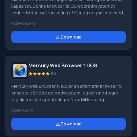
kapacitet. Denne browser til iOS-operativsystemet
understøtter synkronisering af filer og oplysninger med
alle programkonti på andre aktiverede enheder. Med
0
59.3 Мб
andre ord bør download af Maxthon til iOS foretages af
dem, der ønsker at have én browser på alle deres
Download
enheder: på en smartphone, tablet, personlig
computer, hvis driftsprincip er baseret på at danne en
enkelt cloud, hvor bogmærker, historik, indstillinger
Mercury Web Browser til iOS
5.0
Mercury Web Browser til iOS er en alternativ browser til
enheder på dette operativsystem, og den modtager
regelmæssige opdateringer fra udviklerne og
betragtes som en af de bedste muligheder for stabil,
0
32 Мб
hurtig og sikker websurfing. Derudover er det muligt at
downloade Mercury Web Browser til iPhone for dem, der
Download
ønsker at kunne styre browseren ved hjælp af aktiv
stemmestyring. Fordele ved Mercury Web Browser til