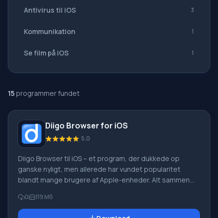
Antivirus til iOS
3
Kommunikation
1
Se film på iOS
1
15
programmer fundet
Diigo Browser for iOS
5.0
Diigo Browser til iOS – et program, der dukkede op
ganske nyligt, men allerede har vundet popularitet
blandt mange brugere af Apple-enheder. Alt sammen
fordi det indeholder de mest nødvendige og nyttige
0
119 Мб
funktioner til arbejde og fritid på internettet. Du skal
downloade Diigo Browser til iOS, hvis du vil surfe på