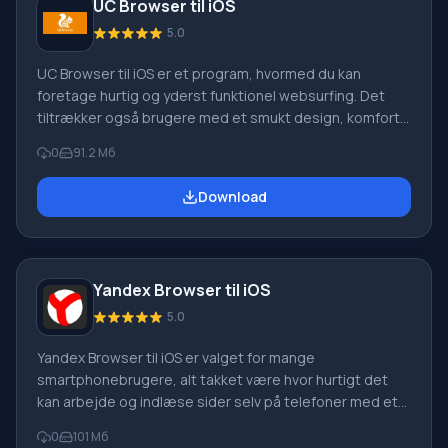
UC Browser til iOS
5.0
UC Browser til iOS er et program, hvormed du kan
foretage hurtig og yderst funktionel websurfing. Det
tiltrækker også brugere med et smukt design, komfort i
brug og navigation. Du kan downloade UC Browser til iOS
0
91.2 Мб
på dette websted, og nye muligheder for at bruge din
smartphone og internetsøgning vil åbne sig for dig.
Download
Programmet kan downloade flere websteder og data
samtidigt, og når du vender tilbage til en side, du har
været væk fra i lang tid, browseren a
Yandex Browser til iOS
5.0
Yandex Browser til iOS er valget for mange
smartphonebrugere, alt takket være hvor hurtigt det
kan arbejde og indlæse sider selv på telefoner med et
forældet operativsystem. I øjeblikket har det også
0
101 Мб
mange nyttige funktioner og ekstra muligheder, der gør