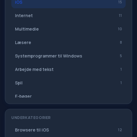
iOS
15
Internet
11
Multimedie
10
Læsere
8
Systemprogrammer til Windows
5
Arbejde med tekst
1
Spil
1
E-bøger
Navigation, GPS
UNDERKATEGORIER
Softwaresuiter
Browsere til iOS
12
Alle oversættere