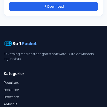
QuiсkSetDNS kun brug af Googles offentlige DNS-
Download
servere. Du kan nemt tilføje andre DNS-servere til listen i
ubegrænsede mængder. Værktøjet kræver ikke
installation af hjælpefiler. For at bruge programmet skal
du bare starte...
Soft
Packet
Et katalog med betroet gratis software. Sikre downloads,
ingen virus.
Kategorier
Populære
Beskeder
Browsere
Antivirus