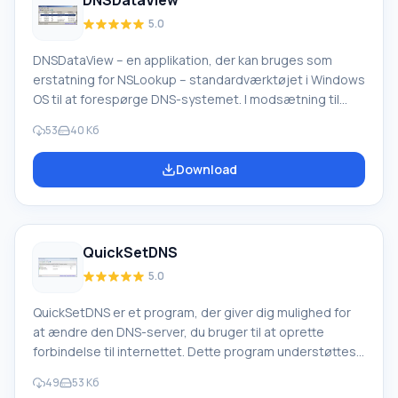
DNSDataView
5.0
DNSDataView – en applikation, der kan bruges som
erstatning for NSLookup – standardværktøjet i Windows
OS til at forespørge DNS-systemet. I modsætning til
NSLookup-programmet har DNSDataView dog en grafisk
53
40 Кб
brugergrænseflade. Med dette værktøj kan du hente
oplysninger om DNS-ressourceposter (MX, NS, A, SOA)
Download
for et domæne, der er specificeret af brugeren, et
værtsnavn eller en hvilken som helst servers IP-adresse.
Som standard kan du bruge din DNS-server.
QuickSetDNS
5.0
QuickSetDNS er et program, der giver dig mulighed for
at ændre den DNS-server, du bruger til at oprette
forbindelse til internettet. Dette program understøttes
af alle versioner af Windows-operativsystemer, både
49
53 Кб
32-bit og 64-bit systemer. Som standard tilbyder