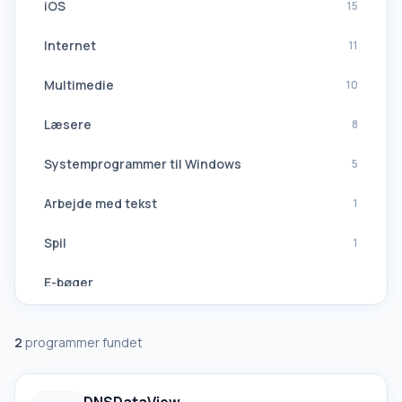
iOS
15
Internet
11
Multimedie
10
Læsere
8
Systemprogrammer til Windows
5
Arbejde med tekst
1
Spil
1
E-bøger
Navigation, GPS
2
programmer fundet
Softwaresuiter
Alle oversættere