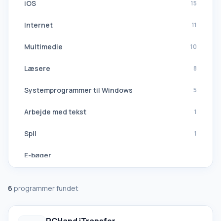
iOS
15
Internet
11
Multimedie
10
Læsere
8
Systemprogrammer til Windows
5
Arbejde med tekst
1
Spil
1
E-bøger
Navigation, GPS
6
programmer fundet
Softwaresuiter
Alle oversættere