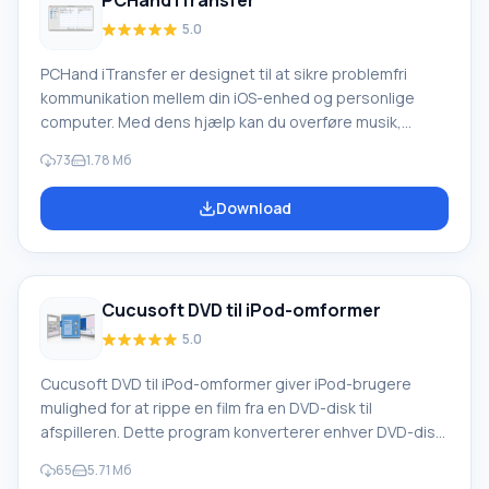
PCHand iTransfer
5.0
PCHand iTransfer er designet til at sikre problemfri
kommunikation mellem din iOS-enhed og personlige
computer. Med dens hjælp kan du overføre musik,
videoer, fotos til din smartphone eller tablet, oprette
73
1.78 Мб
backup-gendannelsespunkter og synkronisere alt dette
med iTunes. Udviklerne forsøgte at lave en enkel og
Download
bekvem applikation, hvilket de fuldt ud lykkedes med.
Minimale krav til din pc og den bredeste vifte af
understøttede enheder vil opfylde ethvert behov. Et
værdigt alternativ med
Cucusoft DVD til iPod-omformer
5.0
Cucusoft DVD til iPod-omformer giver iPod-brugere
mulighed for at rippe en film fra en DVD-disk til
afspilleren. Dette program konverterer enhver DVD-disk
fra computerens cd-rom-drev til det ønskede format på
65
5.71 Мб
få minutter. Dets største fordel er, at det arbejder