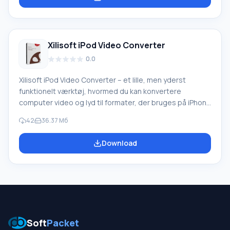
Transfer simpelthen uundværligt. Du kan dele musik og
videoklip eller blande dem i realtid. Os
Xilisoft iPod Video Converter
0.0
Xilisoft iPod Video Converter – et lille, men yderst
funktionelt værktøj, hvormed du kan konvertere
computer video og lyd til formater, der bruges på iPhone
og iPod. Du behøver ikke længere vente på, at en ny film
42
36.37 Мб
dukker op online klar til visning på en iOS-enhed; du kan
downloade og se videoer næsten øjeblikkeligt. Nu er
Download
hele verdens mediebibliotek i din gadget! Fordele ved
Xilisoft iPod Video Converter Understøttelse og
konvertering af videoformater som AVI, MPEG,
H.264/MPEG-4, DivX,
Soft
Packet