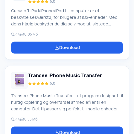
5.0
Cucusoft iPad/iPhone/iPod til computer er et
beskyttelsesværktøj for brugere af iOS-enheder. Med
dens hjælp beskytter du dig selv mod utilsigtede
firmware-nedbrud og skader på lagrede data ved at
44
6.05 Мб
gemme dem på din egen computer. For at starte skal du
blot tilslutte enheden, og Cucusoft iPad/iPhone/iPod til
Download
computer vil foreslå mulige handlinger, herunder både
administrationsarbejde og oprettelse af en kopi. Listen
over gemte oplysninger inkluderer afspilningslister, lyd-
og videofiler, billeder og meget mere
Transee iPhone Music Transfer
5.0
Transee iPhone Music Transfer – et program designet til
hurtig kopiering og overførsel af mediefiler til en
computer. Det tilpasser sig perfekt til mobile enheder,
så overførselsproblemer opstår aldrig. For dem, der selv
44
6.55 Мб
kan lide at oprette nye afspilningslister eller redigere
eksisterende, er et værktøj som Transee iPhone Music
Download