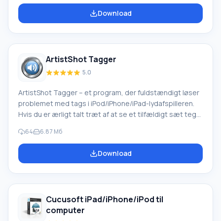
direkte uden at oprette en AVI-fil med efterfølgende
Download
konvertering. Dette sparer betydeligt på pc-ressourcer
og værdifuld tid. Fordele og funktioner ved Cucusoft
DVD til iPod-omformer Understøttelse af iPod Video og
Apple iPod Movie samt MPEG-4-format. Brugerdefineret
ArtistShot Tagger
5.0
ArtistShot Tagger – et program, der fuldstændigt løser
problemet med tags i iPod/iPhone/iPad-lydafspilleren.
Hvis du er ærligt talt træt af at se et tilfældigt sæt tegn
i stedet for sangtitlen, kan situationen løses med dette
64
6.87 Мб
værktøj på få minutter. Ud over at arbejde med spor-
navne tilbyder ArtistShot Tagger også
Download
konverteringsfunktioner. Du kan arbejde med formater
som mp3, wma, mp4, ogg, flac, ape, m4a, m4b og
konvertere dem fra et til et andet meget hurtigt og
uden kvalitetstab. Mange brugere pr
Cucusoft iPad/iPhone/iPod til
computer