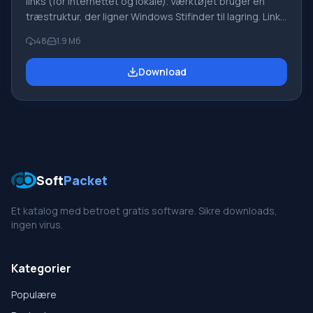
links (for internettet og lokale). Værktøjet bruger en
træstruktur, der ligner Windows Stifinder til lagring. Links
Organizer understøtter mange browsere, herunder
48
1.9 Мб
Opera, Netscape Communicator/Navigator, Internet
Explorer og andre. Brugeren har den unikke evne til at
Download
flytte links mellem forskellige browsere. Desuden
inkluderer programmet en opgaveplanlægger, hvis
hovedfunktion er
Soft
Packet
Et katalog med betroet gratis software. Sikre downloads,
ingen virus.
Kategorier
Populære