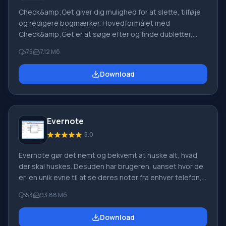
Check&amp;Get giver dig mulighed for at slette, tilføje
og redigere bogmærker. Hovedformålet med
Check&amp;Get er at søge efter og finde dubletter,
døde links og spejlinger blandt en samling bogmærker.
75
7.12 Мб
Internetbogmærkeadministratoren søger efter
bogmærker via adresser, beskrivelser og nøgleord.
Download
Derudover kan programmet kontrollere sider for
opdateringer. Der er ingen grund til at bekymre sig om,
at du måske går glip af noget nyt på en side, som ingen
har set før, fordi dette unikke program straks vil
Evernote
informere dig om denne vidunderlige nyhed,
5.0
Evernote gør det nemt og bekvemt at huske alt, hvad
der skal huskes. Desuden har brugeren, uanset hvor de
er, en unik evne til at se deres noter fra enhver telefon,
computer eller bærbar computer. Tjenesten leveres via
53
93.88 Мб
en lokal klient (særligt program) Evernote til iPhone,
Windows Mobile, Mac OS og Windows eller via en
Download
standard webbrowser. Mens brugeren er ved