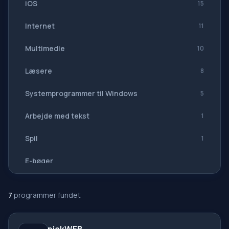
iOS
15
Internet
11
Multimedie
10
Læsere
8
Systemprogrammer til Windows
5
Arbejde med tekst
1
Spil
1
E-bøger
Navigation, GPS
7
programmer fundet
Softwaresuiter
Alle oversættere