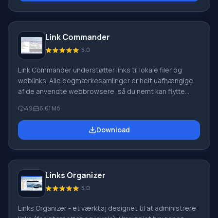
computeren, har de en række muligheder, nemlig: at
lave to-do-lister og d
Link Commander
5.0
Link Commander understøtter links til lokale filer og
weblinks. Alle bogmærkesamlinger er helt uafhængige
af de anvendte webbrowsere, så du nemt kan flytte
dem fra en computer til en anden. Brugere, der har en
49
6.61 Мб
to-panel grænseflade (dette er den klassiske version),
kan arbejde med to samlinger af links samtidigt.
Download
Linkbeskrivelser kan automatisk hentes fra faktiske
websider. Hurtig adgang til alle nødvendige bogmærker
gives via trinvis søgning og et fleksibelt system
Links Organizer
5.0
Links Organizer - et værktøj designet til at administrere