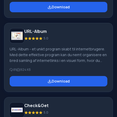
der vises på startsiden, og tilføje sidenavnene til
Download
ikonerne. Ikonet viser sidens billede (enten øverste
venstre hjørne af siden eller hele siden) samt dens
navn. En funktion ved Super Start d
URL-Album
5.0
URL-Album - et unikt program skabt til internetbrugere.
Med dette effektive program kan du nemt organisere en
bred samling af internetlinks i en visuel form, hvor du
supplerer hver adresse med et originalt foto af
91
924 Кб
hjemmesiden. Ulempen ved programmet er, at det kun
fungerer med få browsere, herunder den populære
Download
Internet Explorer-browser og browsere baseret på den.
Men samtidig har programmet en række fordele.
Servicefunktionerne i URL-Album (tilføj
Check&Get
5.0