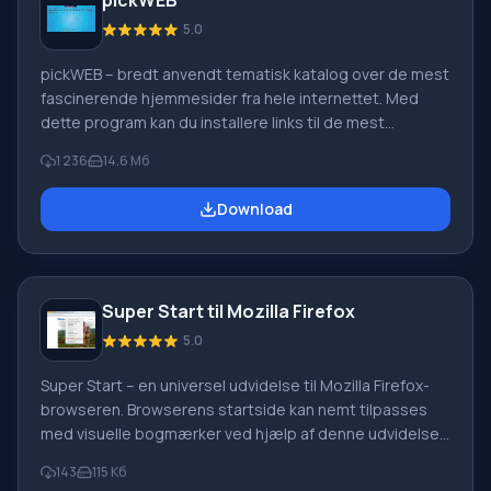
pickWEB
5.0
pickWEB – bredt anvendt tematisk katalog over de mest
fascinerende hjemmesider fra hele internettet. Med
dette program kan du installere links til de mest
interessante sider på skrivebordet, hvilket giver
1 236
14.6 Мб
bekvem og hurtig adgang til dem uden yderligere
søgning på internettet. Derudover bliver databasen
Download
over links til sider, der interesserer dig, regelmæssigt
opdateret og suppleret med nye og underholdende
ressourcer. For at brugeren skal kunne bruge
programmet komfortabelt og nemt, har udviklerne af
Super Start til Mozilla Firefox
pickWEB r
5.0
Super Start – en universel udvidelse til Mozilla Firefox-
browseren. Browserens startside kan nemt tilpasses
med visuelle bogmærker ved hjælp af denne udvidelse.
Hvis du altid vil have dine favorit- og ofte besøgte sider
143
115 Кб
lige ved hånden, skal du blot angive antallet af ikoner,