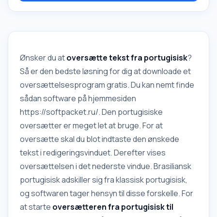
dette program være din bedste assistent. Kontekstuel
oversættelse vil give dig mulighed for at forstå, hvordan
et ord eller en sætning er skrevet på
Ønsker du at
oversætte tekst fra portugisisk
?
Så er den bedste løsning for dig at downloade et
oversættelsesprogram gratis. Du kan nemt finde
sådan software på hjemmesiden
https://softpacket.ru/. Den portugisiske
oversætter er meget let at bruge. For at
oversætte skal du blot indtaste den ønskede
tekst i redigeringsvinduet. Derefter vises
oversættelsen i det nederste vindue. Brasiliansk
portugisisk adskiller sig fra klassisk portugisisk,
og softwaren tager hensyn til disse forskelle. For
at starte
oversætteren fra portugisisk til