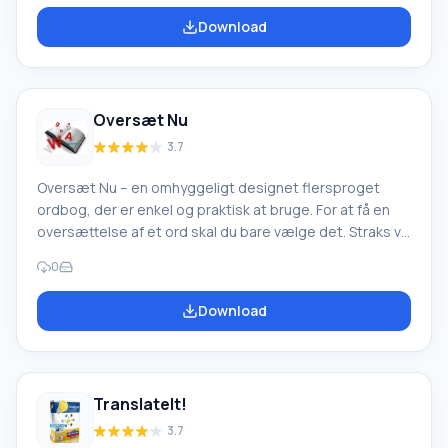
tage lang tid og vil ikke forårsage problemer.
Download
Programmet har følgende muligheder: oversætteren
fungerer fremragende med forskellige versioner af
Windows, men på én betingelse – operativsystemet
skal understøtte kyrillisk. Desuden
Oversæt Nu
3.7
Oversæt Nu – en omhyggeligt designet flersproget
ordbog, der er enkel og praktisk at bruge. For at få en
oversættelse af et ord skal du bare vælge det. Straks vil
en oversættelsespop-up dukke op ved siden af.
0
Bemærk, at den samme handling kan udføres med en hel
sætning, hvilket i høj grad forenkler oversættelsen.
Download
Vores hjemmeside tilbyder dig at downloade Oversæt
Nu 1.7 build 034 gratis. Programfunktioner: Et særligt
kendetegn ved programmet er, at oversættelsen af den
valgte sætning altid bliver talt op. Således,
TranslateIt!
3.7