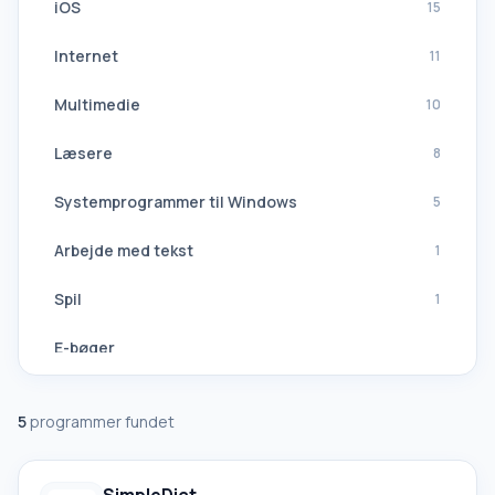
iOS
15
Internet
11
Multimedie
10
Læsere
8
Systemprogrammer til Windows
5
Arbejde med tekst
1
Spil
1
E-bøger
Navigation, GPS
5
programmer fundet
Softwaresuiter
Alle oversættere