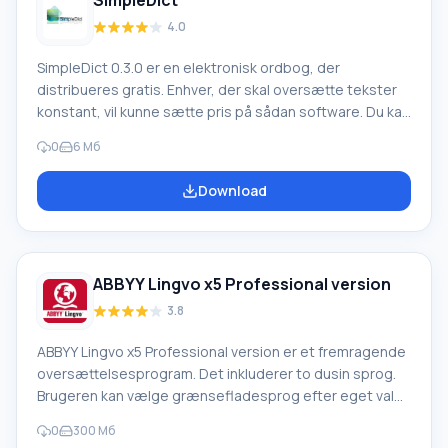
SimpleDict
4.0
SimpleDict 0.3.0 er en elektronisk ordbog, der
distribueres gratis. Enhver, der skal oversætte tekster
konstant, vil kunne sætte pris på sådan software. Du kan
altid downloade SimpleDict 0.3.0 gratis på vores
0
6 Мб
hjemmeside. Det vil tage minimal tid. Klik blot på det
direkte link for at starte filoverførslen. Installationen vil
Download
også være problemfri. Et særligt kendetegn ved
ordbogen er dens åbne kildekode. Dens arbejde
ABBYY Lingvo x5 Professional version
3.8
ABBYY Lingvo x5 Professional version er et fremragende
oversættelsesprogram. Det inkluderer to dusin sprog.
Brugeren kan vælge grænsefladesprog efter eget valg.
Du kan altid downloade ABBYY Lingvo x5 Professional
0
300 Мб
version gratis på vores hjemmeside. Downloadet vil ikke