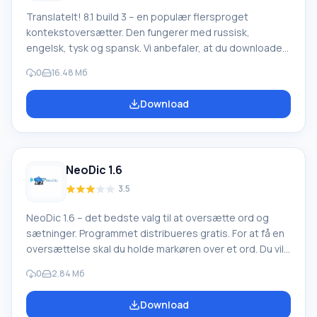
TranslateIt! 8.1 build 3 – en populær flersproget
kontekstoversætter. Den fungerer med russisk,
engelsk, tysk og spansk. Vi anbefaler, at du downloader
TranslateIt! 8.1 build 3 uden registrering, så du kan
0
16.48 Мб
arbejde uden besvær i enhver Windows-
operativsystemapplikation. Efter installation af et
Download
sådant program behøver du ikke længere at slå
ordoversættelser op i tredjepartsordbøger og
konstant blive distraheret fra læsning. Nu behøver du
kun at placere markøren på et ukendt ord. Post
NeoDic 1.6
3.5
NeoDic 1.6 – det bedste valg til at oversætte ord og
sætninger. Programmet distribueres gratis. For at få en
oversættelse skal du holde markøren over et ord. Du vil
derefter modtage en kvalitetskontekstuel
0
2.84 Мб
oversættelse. Du kan altid downloade NeoDic 1.6 til
Windows på russisk fra vores hjemmeside. Hvis du ofte
Download
læser artikler online, chatter eller laver tekstlayout, vil