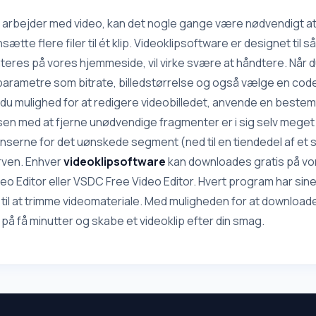
mory eller til blanke BD-
billeder; fjernelse af rødøje-ef
kan også kopiere Blu-Ray til
send via e-mail; beskæring, æ
 arbejder med video, kan det nogle gange være nødvendigt at 
om en ISO-fil og optage Blu-
af størrelse; batchbehandling.
tte flere filer til ét klip. Videoklipsoftware er designet til 
eres på vores hjemmeside, vil virke svære at håndtere. Når d
rametre som bitrate, billedstørrelse og også vælge en codec til
 du mulighed for at redigere videobilledet, anvende en bestemt
n med at fjerne unødvendige fragmenter er i sig selv meget en
serne for det uønskede segment (ned til en tiendedel af et se
rven. Enhver
videoklipsoftware
kan downloades gratis på vo
eo Editor eller VSDC Free Video Editor. Hvert program har sine
til at trimme videomateriale. Med muligheden for at downloa
 på få minutter og skabe et videoklip efter din smag.