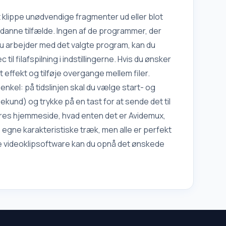
fekt;
Photoshop lige nu - uden SMS og
ndring
registrering. Funktioner i Photoshop
klippe unødvendige fragmenter ud eller blot
CS-funktionalitet I dag, p
sådanne tilfælde. Ingen af de programmer, der
u arbejder med det valgte program, kan du
 filafspilning i indstillingerne. Hvis du ønsker
 effekt og tilføje overgange mellem filer.
kel: på tidslinjen skal du vælge start- og
kund) og trykke på en tast for at sende det til
res hjemmeside, hvad enten det er Avidemux,
 egne karakteristiske træk, men alle er perfekt
de videoklipsoftware kan du opnå det ønskede