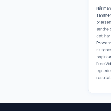
computerme
diske. Det 
Når man
harddisk s
sammensæ
Ray-film
præsent
ændre pa
det, har
Processe
slutgræn
papirku
Free Vid
egnede 
resultat