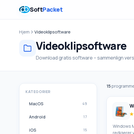
Soft
Packet
Hjem
Videoklipsoftware
Videoklipsoftware
Download gratis software – sammenlign versi
15
programme
KATEGORIER
MacOS
49
W
Android
17
Windows M
iOS
15
redigerer 