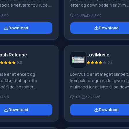
ociale netværk YouTube,
efter og downloade filer (film,
, Vimeo, RuTube,
programmer, musik osv.). Medi
.10 Мб
4 900
20,9 Мб
, Mail.ru, DepositFiles,
understøtter et stort antal tor
.Com. Videodownloads
trackere og giver adgang til l
Download
Download
tes på sider som
peer-to-peer-netværk. Det mu
, intv.ru, video.google.com,
søgning og download af filer e
r.net, a1tv.ru, tnt-tv.ru og
navn og størrelse ved maksima
dele: Yderligere søgning i
hastigheder uden at kræve
lash Release
LoviMusic
tiv tegneseriedatabase
registrering. Funktioner Dette
vjetiske, 400+
program er et program, der giv
5.0
3.7
ke tegneserieserier; 140+
mulighed for at downloade tor
ase er et enkelt og
LoviMusic er et meget simpelt
r) i flv- og avi-format.
filer til din computer. En ret sto
rktøj til at oprette
kompakt program, der giver di
inAmp musik online-
nyttig fordel er
på fildelingssider.
mulighed for at lytte til og do
 med support
 giver dig mulighed for at
dine yndlingsnumre fra de mes
03 Мб
1 051
32.75 Мб
edelige handlinger, når du
populære internetressourcer.
 videoer, lydoptagelser,
være den indbyggede afspiller
Download
Download
 andre filer på
afspille den valgte sang. Det
ressourcer, så du senere
understøtter arbejde med de
dem med venner.
populære medieportaler, heru