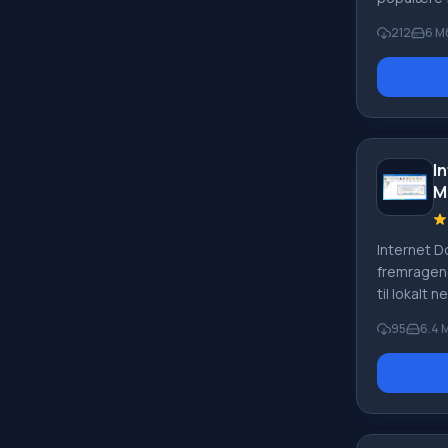
Download 
212
6 М
fungerer 
protokolle
foretrukne
arbejdet, t
selvom Do
installeret
I
Download M
M
blot applik
helst bærb
derefter p
Internet 
gemmer app
fremragen
registreri
til lokalt 
udviklet a
95
6.4 
det indby
accelerat
med maksi
hurtigere
lignende 
kan udføre