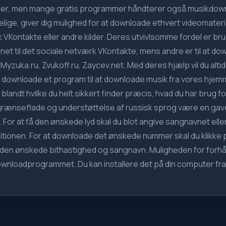
ner, men mange gratis programmer håndterer også musikdownlo
lige, giver dig mulighed for at downloade ethvert videomater
VKontakte eller andre kilder. Deres utvivlsomme fordel er bru
net til det sociale netværk VKontakte, mens andre er til at d
Myzuka.ru, Zvukoff.ru, Zaycev.net. Med deres hjælp vil du alt
d downloade et program til at downloade musik fra vores hjemm
 blandt hvilke du helt sikkert finder præcis, hvad du har brug 
rænseflade og understøttelse af russisk sprog være en gave. E
. For at få den ønskede lyd skal du blot angive sangnavnet ell
tionen. For at downloade det ønskede nummer skal du klikke p
le den ønskede bithastighed og sangnavn. Muligheden for forh
wnloadprogrammet. Du kan installere det på din computer fr