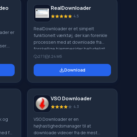
.fm,
fildelingsnetværk er det praktisk at
ideo
RealDownloader
distribuere store filer - boot disk
 Ingen
billeder, film, spil, film osv.
4.5
adede
Programmet har ikke en
RealDownloader er et simpelt
k i MP3-
filsøgningsmulighed. Downloadingen
ader er
funktionelt værktøj, der kan forenkle
starter, når du klikker på en fil, der er
processen med at downloade fra
downloadet fra katalogwebsteder på
ser.
forskellige hjemmesider betydeligt.
netværket.
ader er
Applikationen understøtter populære
277
1.24 Мб
browsere som Mozilla Firefox, Google
d for
Chrome og Internet Explorer.
Download
yd- og
Arbejdet med applikationen er så
e
simpelt, at selv en uerfaren bruger
kan mestre det. Funktion ved
e,
RealDownloader: For at downloade
VSO Downloader
g
en video skal du blot flytte
Hunter
4.3
musemarkøren til øverste højre
ard
hjørne af videovinduet, der afspilles.
k og
VSO Downloader er en
dste
Der vises
højhastighedsmanager til at
idelsen
hed for
downloade videoer fra de mest