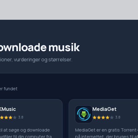
downloade musik
oner, vurderinger og størrelser.
r fundet
KMusic
MediaGet
3.8
3.8
til at søge og downloade
MediaGet er en gratis Torrent-
ydfiler til din computer fra
på internettet, der bruges til 