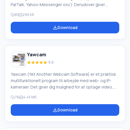
PalTalk, Yahoo-Messenger osv.). Derudover giver
programmet dig mulighed for at tilføje forskellige
81
290 Кб
specialeffekter under videoudsendelse (tekst, lyd,
animation, baggrundsskift, ansigtsdele, dato, tid osv.).
Download
Funktion i ManyCam Ud over de eksisterende
standardeffekter kan brugeren oprette sine egne. Med
et enkelt museklik kan optaget video uploades til
YouTube. Programmet er kendetegnet
Yawcam
5.0
Yawcam (Yet Another Webcam Software) er et praktisk
multifunktionelt program til arbejde med web- og IP-
kameraer. Det giver dig mulighed for at optage video,
tage snapshots, gemme dem på din computer og
76
4.45 Мб
offentliggøre dem online. Ret nemt at bruge med et
stort sæt funktioner. Der er en auto-optagelsesfunktion
Download
for billeder, når der opstår overskydende bevægelse i
det observerede område. Funktion ved Yawcam Takket
være dette kan du uden brug af dyrt udstyr organisere