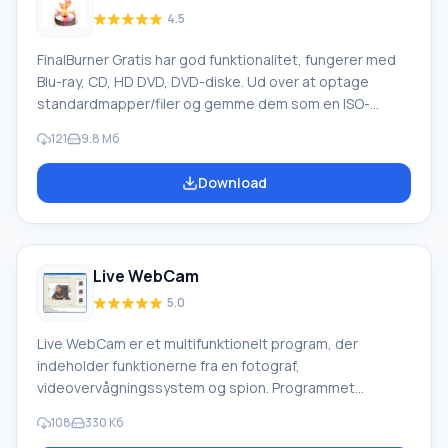
4.5
FinalBurner Gratis har god funktionalitet, fungerer med
Blu-ray, CD, HD DVD, DVD-diske. Ud over at optage
standardmapper/filer og gemme dem som en ISO-
image, opretter programmet bootbare og
121
9.8 Mб
flersessionsdiske. Det er nemt at bruge og har en
intuitiv grænseflade. I FinalBurner Gratis har udviklerne
Download
inkluderet en audio-ripper, et sæt værktøjer til at
oprette en simpel autorun-menu og coverdesign. Audio-
ripperen gemmer spor i MP3-, WAV-formater til afspilning
af diskens indeholdte filer. Software
Live WebCam
5.0
Live WebCam er et multifunktionelt program, der
indeholder funktionerne fra en fotograf,
videovervågningssystem og spion. Programmet
optager og gemmer automatisk billeder fra et webcam.
108
330 Кб
For at undgå at gemme dubletter sammenligner det