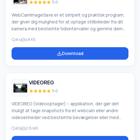
5.0
WebCamImageSave er et simpelt og praktisk program,
der giver dig mulighed for at optage stillbilleder fra dit
kamera med bestemte tidsintervaller og gemme dem
på din pc i JPG-, PNG- og BMP-formater. Derudover kan
64
48 Кб
du i indstillingerne indstille billedformat (farve,
størrelse, komprimering osv.) samt kameraparametre
Download
(skarphed, lysstyrke, kontrast). Gemte snapshots kan
stemples med dato og tidspunkt for optagelsen, med
valgbar farve og skrifttype. Understøtter alle versioner
VIDEOREG
5.0
VIDEOREG (Videooptager) – applikation, der gør det
muligt at tage snapshots fra et webcam eller andre
videoenheder ved bestemte bevægelser eller med
faste tidsintervaller. Du kan se de optagede snapshots
60
2.15 Мб
både i manuel tilstand og i diasshowtilstand.
Applikationen fungerer med alle webcams og andre