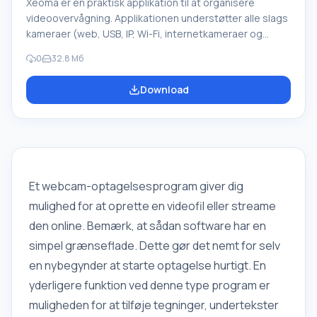
Xeoma er en praktisk applikation til at organisere
videoovervågning. Applikationen understøtter alle slags
kameraer (web, USB, IP, Wi-Fi, internetkameraer og
mange andre). Den indbyggede afspiller giver dig
0
32.8 Мб
mulighed for at se tidligere optaget video. Du kan bruge
applikationen til at overvåge kontoret, hjemmet, barnet
Download
eller kæledyr, medarbejdere, når du er væk hjemmefra,
og mange andre formål. Xeoma-funktioner Applikationen
bruges til at sikre din sikkerhed. Det er kendetegnet ved
en enkel og intuitiv
Et webcam-optagelsesprogram giver dig
mulighed for at oprette en videofil eller streame
den online. Bemærk, at sådan software har en
simpel grænseflade. Dette gør det nemt for selv
en nybegynder at starte optagelse hurtigt. En
yderligere funktion ved denne type program er
muligheden for at tilføje tegninger, undertekster