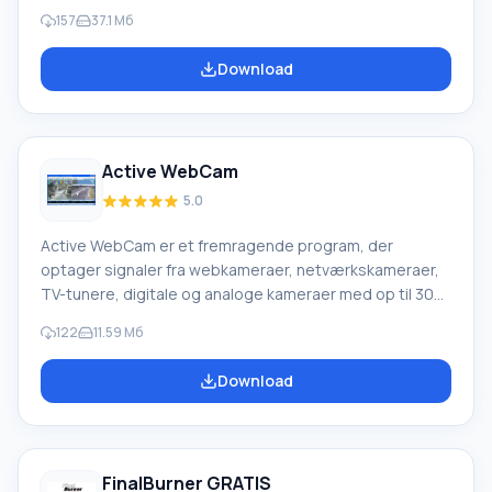
konvertere filer til forskellige formater, oprette diske,
157
37.1 Mб
lytte til og oprette en radiostation, optage lyd fra en
mikrofon og andre lydenheder og meget mere. JetAudio
Download
kombinerer en mixer med en 20-bånds equalizer, en
digital afspiller og signalprocessor (20-bånds
spektrumanalysator) og fungerer som en MIDI-, CD-
audio- og videoafspiller. Den understøtter alle formater
Active WebCam
af vi
5.0
Active WebCam er et fremragende program, der
optager signaler fra webkameraer, netværkskameraer,
TV-tunere, digitale og analoge kameraer med op til 30
billeder pr. sekund. Du kan organisere udsendelse til
122
11.59 Мб
netværket enten fra din computer (kører din egen
HTTP) eller via en FTP-server. Applikationen kan også
Download
bruges som et ikke-professionelt overvågningssystem
til dit hjem, kontor eller bestemte medarbejdere. En
funktion ved Active WebCam: applikationen har
indbyggede bevægelsessensorer, der, når en bestemt
FinalBurner GRATIS