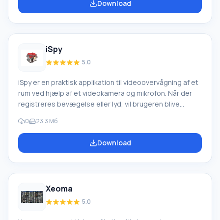
Download
videoenheder. Optagelse starter automatisk efter
programstart. Applikationen har
bevægelsesdetektorfølsomhed, der efter bevægelse
gemmer op til
iSpy
5.0
iSpy er en praktisk applikation til videoovervågning af et
rum ved hjælp af et videokamera og mikrofon. Når der
registreres bevægelse eller lyd, vil brugeren blive
underrettet via e-mail eller SMS. Brugeren kan se
0
23.3 Мб
materialer i realtid eller gemme dem på en pc med
mulighed for yderligere konvertering til Flash Video og
Download
offentliggørelse på nettet. Applikationen kan bruges på
kontoret, derhjemme (som video barnepige eller til
overvågning af kæledyr, når ejerne er væk
Xeoma
5.0