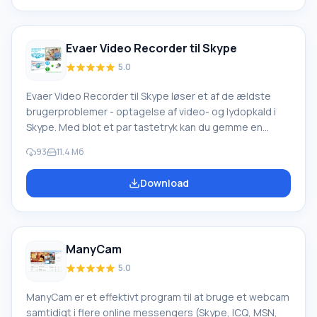
kamera ved hjælp af forskellige falske ansigter. Funktion
ved AV Webcam Morpher: Du kan optage lydklip med
interessante stemmer, som
Evaer Video Recorder til Skype
5.0
Evaer Video Recorder til Skype løser et af de ældste
brugerproblemer - optagelse af video- og lydopkald i
Skype. Med blot et par tastetryk kan du gemme en
samtale med en elsket eller forretningspartner på din
93
11.4 Мб
harddisk i MP3-, AVI- eller MP4-format. Listen over
fordele ved Evaer Video Recorder til Skype er
Download
imponerende. Applikationen selv er meget lille og
belaster ikke PC'en. Den kan optage i realtid i høj
kvalitet, giver dig mulighed for at vælge nøjagtigt hvad
der kræver
ManyCam
5.0
ManyCam er et effektivt program til at bruge et webcam
samtidigt i flere online messengers (Skype, ICQ, MSN,