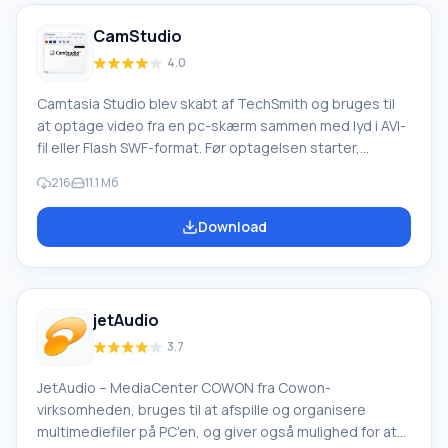
Alle oversættere
CamStudio
4.0
Camtasia Studio blev skabt af TechSmith og bruges til
at optage video fra en pc-skærm sammen med lyd i AVI-
fil eller Flash SWF-format. Før optagelsen starter,
indstiller brugeren optageområdet og parametrene for
216
11.1 Mб
optagelsen. Camtasia Studio giver også mulighed for at
optage lyde fra højttalere eller mikrofon samt placering
Download
af videomateriale fra et webcam på skærmen. Den
oprettede video konverteres til formater, der
understøttes af programmet. Optagekvaliteten af
programmet afhænger direkte af de video-/lydkodeks,
jetAudio
der er installeret i systemet. CamStu
3.7
JetAudio – MediaCenter COWON fra Cowon-
virksomheden, bruges til at afspille og organisere
multimediefiler på PC'en, og giver også mulighed for at