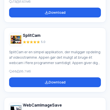
73
11.63 Мб
optagelse af lyd og understøtter mange webkameraer.
Du kan opsætte videoovervågning på kontoret, på
Download
studiet, derhjemme osv. Derudover kan du med
applikationen se billeder. Optaget video kan uploades til
FTP og sendes via e-mail. Der er mulighed for 24-timers
videooptagelse. Funktioner Cont
SplitCam
5.0
SplitCam er en simpel applikation, der muliggør opdeling
af videostrømme. Appen gør det muligt at bruge ét
webcam i flere programmer samtidigt. Appen giver dig
mulighed for at indsætte forskellige videoeffekter i en
68
95.7 Мб
udsendelse, anvende 3D-masker, rammer, filtre,
baggrundsskift og meget mere. SplitCam-funktioner:
Download
Strømopdeling gør det muligt at tilslutte op til 64
programmer til kameraet, hvor hvert program forstår, at
det arbejder direkte med kameraet selv. Understøtter
arbejde med sådanne programmer
WebCamImageSave