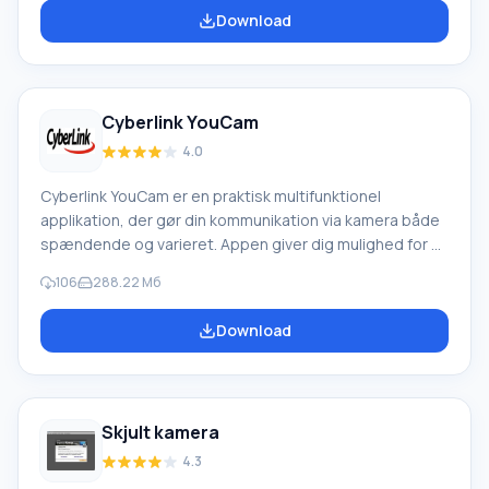
automatisk det aktuelle og det forrige billede. Det er
Download
praktisk at bruge auto-fotograf-tilstanden under
vennefester, præsentationer og lignende
begivenheder, hvor du vil få masser af interessante
billeder. Funktioner i Live W
Cyberlink YouCam
4.0
Cyberlink YouCam er en praktisk multifunktionel
applikation, der gør din kommunikation via kamera både
spændende og varieret. Appen giver dig mulighed for at
tilføje avatarer, oprette klip og præsentationer, tilføje
106
288.22 Мб
effekter, filtre, rammer, 3D-forvrængninger, animation,
ændre baggrunden og meget mere. En særlig funktion
Download
ved Cyberlink YouCam: til beskyttelse af din pc er der
indbygget en Face Login-funktion til genkendelse af en
persons ansigt for at logge ind på operativsystemet
under dit eget login, og i tilfælde af at du forlader
Skjult kamera
computeren, pr
4.3