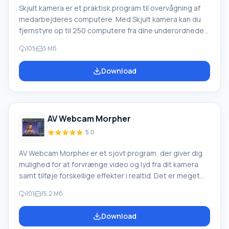
Skjult kamera er et praktisk program til overvågning af
medarbejderes computere. Med Skjult kamera kan du
fjernstyre op til 250 computere fra dine underordnede
på internettet i realtid. Der er mulighed for at optage til
105
5 Мб
et arkiv. Efter eget valg tager programmet
skærmbilleder af udvalgte computere med angivne
Download
intervaller og gemmer dem i et arkiv. Hvert skærmbillede
kan gemmes som et separat billede og udskrives. En
funktion ved programmet er...
AV Webcam Morpher
5.0
AV Webcam Morpher er et sjovt program, der giver dig
mulighed for at forvrænge video og lyd fra dit kamera
samt tilføje forskellige effekter i realtid. Det er meget
nyttigt, når du vil skjule dit virkelige udseende eller
101
15.2 Мб
stemme, mens du kommunikerer i en videochat.
Derudover behøver du ikke at have et webcam for at
Download
arbejde med applikationen — appen vil simulere et