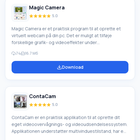
videoovervågning af dit hjem, kontor,
Magic Camera
5.0
Magic Camera er et praktisk program til at oprette et
virtuelt webcam på din pc. Det er muligt at tilføje
forskellige grafik- og videoeffekter under
videokommunikation. Programmet giver dig mulighed for
74
16.7 Мб
at optage en fuldgyldig videoklip med mulighed for at
importere den til din harddisk. Programmet er
Download
kompatibelt med mange populære
kommunikationstjenester (MSN Messenger, Yahoo
Messenger, ICQ, Camfrog Video Chat, Skype og andre).
Magic Camera-funktioner Effektbiblioteket indeholder
ContaCam
tusindvis af forskellige typer (fotorammer
5.0
ContaCam er en praktisk applikation til at oprette dit
eget videoovervågnings- og videoudsendelsessystem.
Applikationen understøtter multivinduestilstand, har en
indbygget bevægelsesdetektor, programmer til