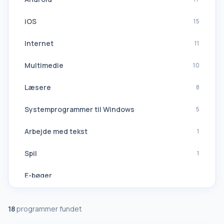
iOS
15
Internet
11
Multimedie
10
Læsere
8
Systemprogrammer til Windows
5
Arbejde med tekst
1
Spil
1
E-bøger
Navigation, GPS
18
programmer fundet
Softwaresuiter