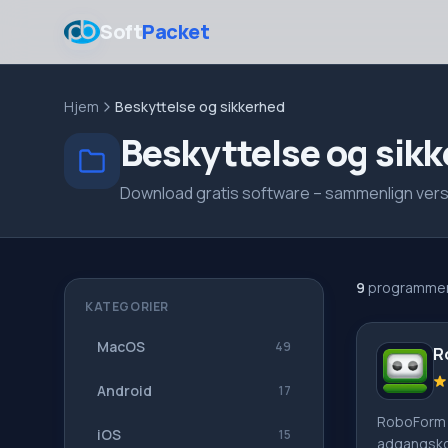
Soft
Packet
Hjem
Beskyttelse og sikkerhed
Beskyttelse og sik
Download gratis software – sammenlign versi
9
programmer
KATEGORIER
MacOS
49
R
Android
17
RoboForm 
iOS
15
adgangsko