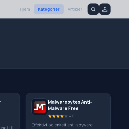
Hjem
Kategorier
Artikler
r
Malwarebytes Anti-
Malware Free
4.0
Effektivt og enkelt anti-spyware
net til