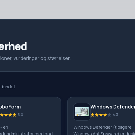
kerhed
oner, vurderinger og størrelser.
 fundet
oboForm
Windows Defende
5.0
4.3
- en
Windows Defender (tidligere
deadministrator med god
Windows AntiSpyware) er desig