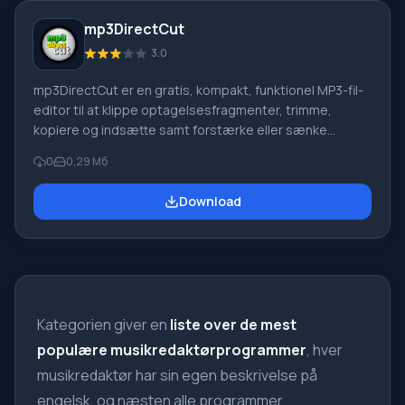
ASIO-driverdrift og
mp3DirectCut
3.0
mp3DirectCut er en gratis, kompakt, funktionel MP3-fil-
editor til at klippe optagelsesfragmenter, trimme,
kopiere og indsætte samt forstærke eller sænke
lydniveauer i lydfiler uden dekodning og genkodning.
0
0,29 Мб
Dette muliggør hurtig redigering af MP3-filer uden
lydtab, og kvaliteten forringes ikke ved genkodning. En
Download
anden positiv egenskab ved mp3DirectCut er, at det
fungerer med store lydfiler. Unikhed: I
softwaremarkedet har Mp3DirectCut-editoren taget en
Kategorien giver en
liste over de mest
populære musikredaktørprogrammer
, hver
musikredaktør har sin egen beskrivelse på
engelsk, og næsten alle programmer