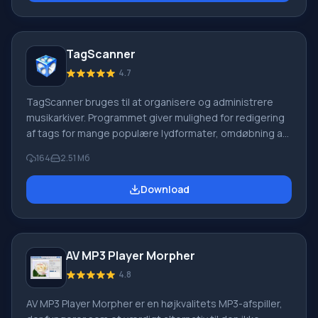
Unicode-support; arbejde med den online freedb-
database; batch-omdøbning af filer baseret på tag-
information. Understøttede filformater: Free Lossless
TagScanner
4.7
TagScanner bruges til at organisere og administrere
musikarkiver. Programmet giver mulighed for redigering
af tags for mange populære lydformater, omdøbning af
filer i henhold til tagoplysninger. Du kan generere tags
164
2.51 Mб
fra fil-/mappenavnet eller ændre parametrene for
obligatoriske felter i batchtilstand. TagScanner giver
Download
detaljerede oplysninger fra online databaser: Amazon,
freedb, Discogs og andre. Der er understøttelse af
ID3v2 og ID3v1, APEv2, WMA, VorbisComments, MP4
tags. Den unikke tag-editor behandler hurtigt
AV MP3 Player Morpher
4.8
AV MP3 Player Morpher er en højkvalitets MP3-afspiller,