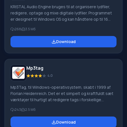
KRISTAL Audio Engine bruges til at organisere lydfiler,
redigere, optage og mixe digitale lydfiler. Programmet
er designet til Windows OS og kan håndtere op til 16
uafhængige lydkanaler. Audio Engine er bygget på et
268
3.5 Mб
modulært system. Hovedmodulet viser konsollen, mens
andre elementer indlæses som separate plugins.
Download
Hovedfunktionalitet: Behandling af lydfiler 16/24/32 bit.
3-bånds parametrisk equalizer. 2 input VST-slots pr.
kanal. Indlæsning og gemning af KRISTAL-projekt.
Mp3tag
4.0
Mp3Tag, til Windows-operativsystem, skabt i 1999 af
Florian Heidenreich. Det er et simpelt og kraftfuldt sæt
værktøjer til hurtigt at redigere tags i forskellige
moderne lydfiler. Programmet redigerer ID3-tags, Ogg-
243
2.5 Mб
kommentarer og MP3-filer; erstatter ord og tegn.
Eksport/import af data og brugerskripter er mulig;
Download
oprettelse og administration af afspilningslister;