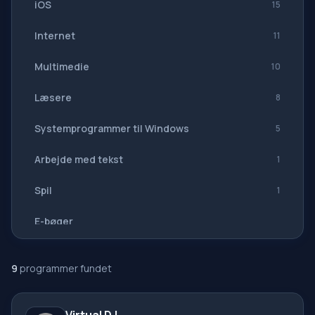
iOS
15
Internet
11
Multimedie
10
Læsere
8
Systemprogrammer til Windows
5
Arbejde med tekst
1
Spil
1
E-bøger
Navigation, GPS
9
programmer fundet
Softwaresuiter
Alle oversættere