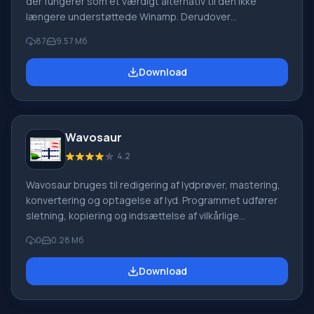
der fungerer som et værdigt alternativ til den ikke
længere understøttede Winamp. Derudover
inkorporerer dette program funktionaliteten af en
87
9.57 Мб
fuldgyldig lydredigering, som helt sikkert vil være nyttig
for brugeren. Den har en indbygget MP3-konverter,
Download
audio CD-ripper og et stort udvalg af effekter. AV MP3
Player Morpher-afspilleren vil være en ideel løsning for
dem, der bygger deres egen musiksamling. Med dens
hjælp kan du få styr på tingene ved at bringe alle
Wavosaur
4.2
Wavosaur bruges til redigering af lydprøver, mastering,
konvertering og optagelse af lyd. Programmet udfører
sletning, kopiering og indsættelse af vilkårlige
lydsegmenter, behandler mp3- og wav-filer. Derudover
0
0.28 Mб
har editoren et sæt unikke værktøjer til behandling af
lydfiler: fade, stilhedseffekt, vokal fjernelse. Stereotil
Download
mono-overgange og omvendt. Funktion: Manuel
volumenjustering og volumen-normalisering, fade-
effekt i slutningen af klip osv. Særlig omtale bør gives til