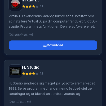
Virtual DJ
4.1
Virtual DJ skaber musikmix og numre af høj kvalitet. Ved
at installere Virtual DJ på din computer får du et fuldt DJ-
studie. Programmets funktioner: Denne software er et
helt unikt og innovativt værktøj til behandling af musik
3 468
40.1 Мб
og lydindhold. Denne applikation er en fuldgyldig
platform for alle, der ofte skal arbejde med lydfiler.
Download
Desuden bliver dette program en meget bekvem
"tutorial" for dem, der lige er begyndt.
FL Studio
4.1
FL Studio ændrede sig meget på lydsoftwaremarkedet i
1998. Selve programmet har gennemgået betydelige
ændringer og er blevet en selvforsynende og
overkommelig sequencer til at skabe musik og lyd i
859
600 Мб
næsten enhver genre. Populariteten af FL Studio blandt