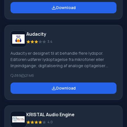
brugere på forskellige niveauer – fra professionelle til
Download
amatører – forklares enkelt: når du først har vænnet dig
til arbejdsområdet, kan enhver skrive originale numre af
høj kvalitet med et par klik. Programmets funktioner:
Klienter, der havde mulighed for at arbejde med
Audacity
3.4
Audacity er designet til at behandle flere lydspor.
Editoren udfører lydoptagelse fra mikrofoner eller
linjeindgange; digitalisering af analoge optagelser
(vinylplader eller kassetter); behandling (trimning eller
389
21 Mб
klipning) af musik i WAV, MP3, OGG Vorbis-formater.
Audacity er et professionelt program til behandling af
Download
lydfiler, der indtager en førende position i denne sektor
af markedet blandt gratis software. Editoren betjener
både begyndere og professionelle. Dens arsenal
inkluderer et stort antal muligheder og filtre til at
KRISTAL Audio Engine
arbejde med
4.0