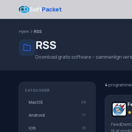
Soft
Packet
Hjem
RSS
RSS
Download gratis software – sammenlign versi
4
programmer
KATEGORIER
MacOS
49
F
Android
17
FeedDemo
iOS
15
til at mod