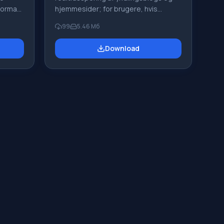
ormat.
hjemmesider; for brugere, hvis
et
arbejde er tæt forbundet med at
99
5.46 Mб
roget
behandle og læse en enorm mængde
nyheder. Her kan du nemt tilpasse et
Download
 en
panel til visning af flere vinduer,
, søge
organisere dropdown- og eksklusive
r er en
widgets. At få de seneste nyheder
om alle interesser og trendende
nsen af
emner, det er hvad du leder efter!
BlogBridge blev skabt til gourmeter
ed den
og sande info-junkier, der ønsker at
ve er
være de bedste! BlogBridge
se