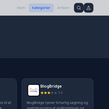
Hjem
Kategorier
Artikler
BlogBridge
3.2
 til at
BlogBridge tjener til hurtig søgning og
se
realtidssporing af yndlingsblogs og