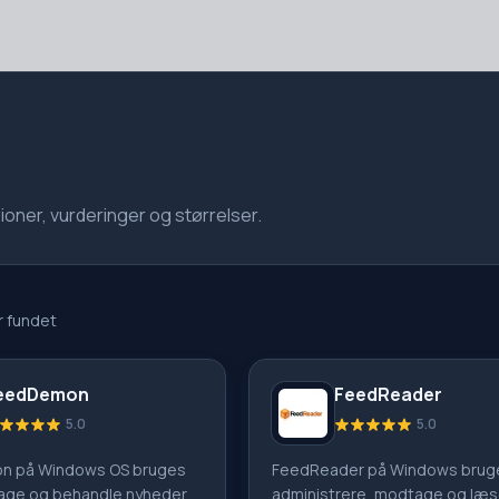
oner, vurderinger og størrelser.
 fundet
eedDemon
FeedReader
5.0
5.0
n på Windows OS bruges
FeedReader på Windows bruges
tage og behandle nyheder
administrere, modtage og læ