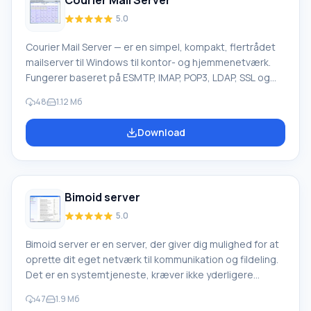
Courier Mail Server
5.0
Courier Mail Server — er en simpel, kompakt, flertrådet
mailserver til Windows til kontor- og hjemmenetværk.
Fungerer baseret på ESMTP, IMAP, POP3, LDAP, SSL og
HTTP-protokoller. Programmet hjælper dig med at
48
1.12 Мб
organisere e-mail-udveksling på det lokale netværk og
internettet så hurtigt som muligt. Kan fungere som en
Download
mailrelæ mellem det interne LAN-netværk og internettet
eller levere breve til postkasser. Funktion ved Courier
Mail Server: Courier Mail Server bruger Maildir som sit
native format.
Bimoid server
5.0
Bimoid server er en server, der giver dig mulighed for at
oprette dit eget netværk til kommunikation og fildeling.
Det er en systemtjeneste, kræver ikke yderligere
databaseinstallationer eller indstillinger. Den fungerer
47
1.9 Мб
ved hjælp af to interagerende systemer (sin egen