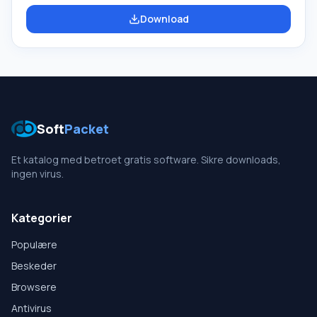
server og Bimoid messenger). Dette produkt er primært
Download
rettet mod kommercielle organisationer, der opererer
med lokale netværk. Bimoid server har funktioner som
Øjeblikkelig dataoverførsel tillader
Soft
Packet
Et katalog med betroet gratis software. Sikre downloads,
ingen virus.
Kategorier
Populære
Beskeder
Browsere
Antivirus