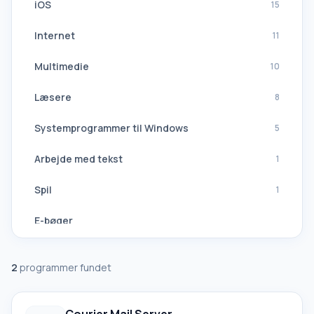
iOS
15
Internet
11
Multimedie
10
Læsere
8
Systemprogrammer til Windows
5
Arbejde med tekst
1
Spil
1
E-bøger
Navigation, GPS
2
programmer fundet
Softwaresuiter
Alle oversættere