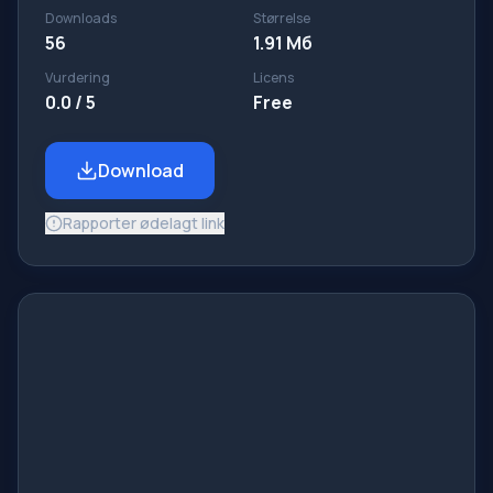
Downloads
Størrelse
56
1.91 Мб
Vurdering
Licens
0.0 / 5
Free
Download
Rapporter ødelagt link