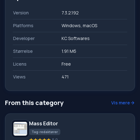
Version
7.3.2.192
Platforms
Windows, macOS
Developer
KC Softwares
Størrelse
1.91 Мб
Licens
Free
Views
471
From this category
Vis mere
Mass Editor
Tag-redaktører
5.0