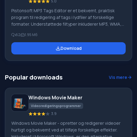
5.0
Pistonsoft MP3 Tags Editor er et bekvemt, praktisk
program til redigering af tags i lydfiler af forskellige
formater. Understøttede filtyper inkluderer MP3, WMA,
ASF, OGG. Brug af en sådan applikation vil hjælpe med at
62
1.95 Мб
skabe orden i din egen afspiller eller musiksamling ved
at sortere dem efter kunstner, genre eller andre
Download
parametre. Funktioner i Pistonsoft MP3 Tags Editor
Mange har stået over for problemet, når forkert
information er skrevet i tags for en komposition, ekstra
tegn
Popular downloads
Vis mere
Windows Movie Maker
Videoredigeringsprogrammer
3.9
Windows Movie Maker - opretter og redigerer videoer
hurtigt og bekvemt ved at tilføje forskellige effekter.
Inkluderet i Microsoft Windows, er den alternative