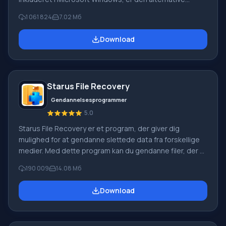
Windows Movie Maker en del af den gratis Windows
1 061 824
7.02 Мб
Live-softwarepakke fra Microsoft. Funktioner i Windows
Movie Maker: Optag video fra forskellige kilder
Download
(videokameraer, mobiltelefoner, digitale videokameraer,
digitale kameraer osv.). Når du opretter videoer i
Windows Movie Maker, kan du tilføje et
baggrundslydspor, bruge mellem
Starus File Recovery
Gendannelsesprogrammer
5.0
Starus File Recovery er et program, der giver dig
mulighed for at gendanne slettede data fra forskellige
medier. Med dette program kan du gendanne filer, der er
mistet på forskellige måder. For eksempel blev de
190 009
14.08 Мб
slettet uden om papirkurven, skjult af ondsindet
software, mistet på grund af softwarefejl, fuldstændig
Download
tømning af papirkurven, formatering eller sletning af
harddisken. Programmet fungerer effektivt med
forskellige enheder, såsom harddiske, SS