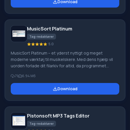
Download
vigtigste MP3-formater - henholdsvis MPEG1 og MPEG2.
Hvis du har brug for at tildele eller redigere tags, giver
MP3Coder adgang til ID3V1-editoren. Undgå problemer
med tegn og komplekse navne
MusicSort Platinum
Tag-redaktører
5.0
MusicSort Platinum – et yderst nyttigt og meget
moderne værktøj til musikelskere. Med dens hjælp vil
uorden forlade dit filarkiv for altid, da programmet
hjælper med at omdøbe, slette, kopiere og flytte sange,
71
6.94 Мб
automatisk rense deres navne for ugyldige tegn og
normalisere tags. Evnen til at arbejde med “clouds”
Download
bliver normen for de fleste applikationer i dag. Der er
ikke længere nogen grund til at fylde din harddisk med
lydbøger, musik, podcasts og andre lydfiler. Opret
forbindelse
Pistonsoft MP3 Tags Editor
Tag-redaktører