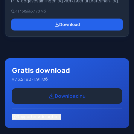
PT4-opgavesamlingen og værktøjer til Draftsman- og
Robot-udførerne, som bruges i skoleinformatik, når man
41 458
67.70 Мб
lærer programmering. Hovedformålet med Pascal
ABC.NET-programmeringssystemet er at studere og
Download
undervise i moderne programmeringssprog. Funktioner
Dette program er et komplet programmeringssystem,
der bruger Pascal-sproget. Udviklingen foregår på den
velkendte platform Micros
Gratis download
v.7.3.2.192 · 1.91 Мб
Download nu
Rapporter ødelagt link