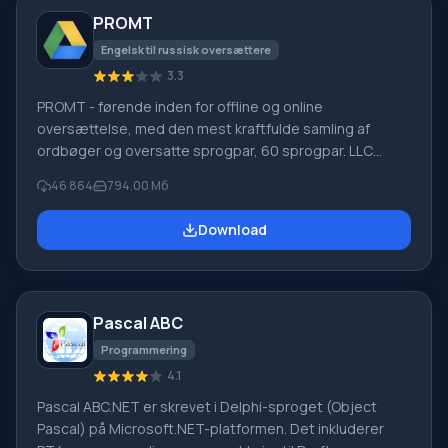
PROMT
Engelsk til russisk oversættere
3.3
PROMT - førende inden for offline og online
oversættelse, med den mest kraftfulde samling af
ordbøger og oversatte sprogpar, 60 sprogpar. LLC
"PROMT" - et førende russisk firma, udvikler af
46 864
794.00 Мб
oversættelsessystemer til private brugere og
virksomheder. PROMT-software giver oversættelse af
Download
enhver tekst ved hjælp af indbyggede ordbøger,
herunder både almindelige og specialiserede termer.
Instruktioner til enhver enhed, i nødvendig software, der
mangler en russisk grænseflade, eller e-mails fra et
Pascal ABC
udenlandsk firma
Programmering
4.1
Pascal ABC.NET er skrevet i Delphi-sproget (Object
Pascal) på Microsoft.NET-platformen. Det inkluderer