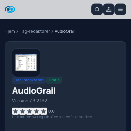
Hjem
Tag-redaktører
AudioGrail
Tag-redaktører
Gratis
AudioGrail
Version 7.3.2.192
0.0
Hold musen over og klik på en stjerne for at vurdere