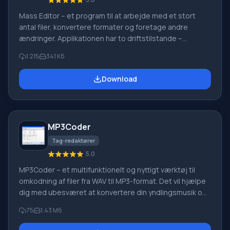
Mass Editor – et program til at arbejde med et stort
antal filer, konvertere formater og foretage andre
ændringer. Applikationen har to driftstilstande –
standard og guide. Standardarbejdsområdet er
1 215
341 Кб
konventionelt opdelt i øvre og nedre zoner. Øverst
specificeres behandlingsobjekter, hvor brugeren
Download
definerer filer med en bestemt filtypen. Særlig funktion
ved Mass Editor For at finde et objekt skal du tilføje en
mappe og vælge den, derefter tilføje begrænsninger
og starte søgningen. Som et resultat b
MP3Coder
Tag-redaktører
5.0
MP3Coder – et multifunktionelt og nyttigt værktøj til
omkodning af filer fra WAV til MP3-format. Det vil hjælpe
dig med ubesværet at konvertere din yndlingsmusik og
nødvendige numre, med minimal tidsforbrug.
75
1.43 Мб
Programmet understøtter forskellige konstante eller
variable bitrater fra 8-320 bit/sek og arbejder med de