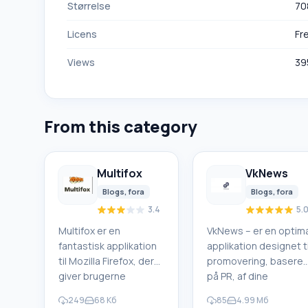
Størrelse
70
Licens
Fr
Views
39
From this category
Multifox
VkNews
Blogs, fora
Blogs, fora
3.4
5.
Multifox er en
VkNews – er en optima
fantastisk applikation
applikation designet ti
til Mozilla Firefox, der
promovering, baseret
giver brugerne
på PR, af dine
mulighed for at oprette
fællesskaber på det
249
68 Кб
85
4.99 Мб
forbindelse til
sociale netværk