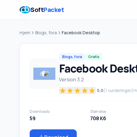
Soft
Packet
Hjem
Blogs, fora
Facebook Desktop
Blogs, fora
Gratis
Facebook Desk
Version 3.2
5.0
(
1
vurderinger)
Ho
Downloads
Størrelse
59
708 Кб