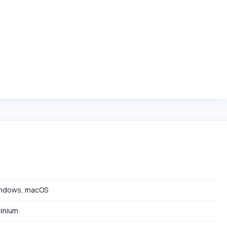
2
ndows, macOS
cinium