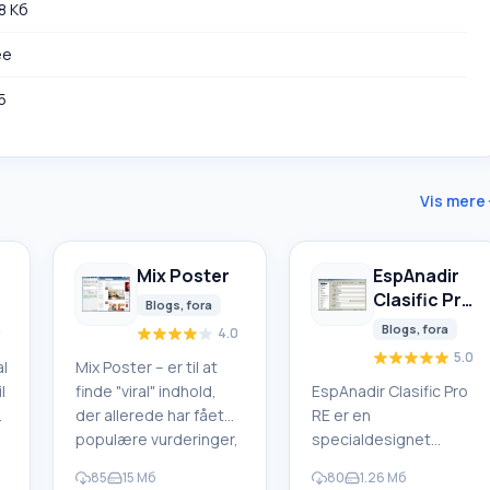
8 Кб
ee
5
Vis mere
Mix Poster
EspAnadir
Clasific Pro
Blogs, fora
RE
Blogs, fora
0
4.0
5.0
l
Mix Poster – er til at
l
finde "viral" indhold,
EspAnadir Clasific Pro
der allerede har fået
RE er en
populære vurderinger,
specialdesignet
og auto-poste det på
applikation til samtidig
85
15 Мб
80
1.26 Мб
din side eller i dine
at opslå dine annoncer