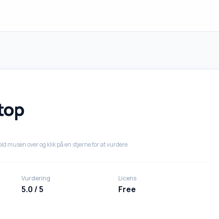
top
ld musen over og klik på en stjerne for at vurdere
Vurdering
Licens
5.0 / 5
Free