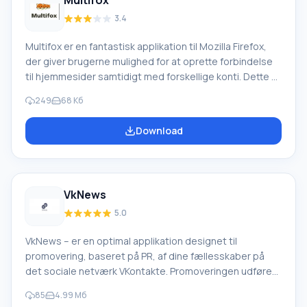
Multifox
3.4
Multifox er en fantastisk applikation til Mozilla Firefox,
der giver brugerne mulighed for at oprette forbindelse
til hjemmesider samtidigt med forskellige konti. Dette er
en meget nyttig tilføjelse for dem, der har flere konti på
249
68 Кб
forskellige sociale netværk og e-mailtjenester. Funktion
ved Multifox: Nu behøver du ikke længere at bruge en
Download
anden browser eller logge ud af den nuværende konto
for at logge ind på programmet under en anden profil for
at autorisere med en ny konto. Multifox løser dette
problem.
VkNews
5.0
VkNews – er en optimal applikation designet til
promovering, baseret på PR, af dine fællesskaber på
det sociale netværk VKontakte. Promoveringen udføres
ved hjælp af forskellige mekanismer. Funktion ved
85
4.99 Мб
VkNews Applikationen udfører gensidig PR af grupper