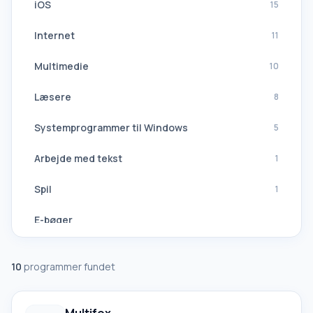
iOS
15
Internet
11
Multimedie
10
Læsere
8
Systemprogrammer til Windows
5
Arbejde med tekst
1
Spil
1
E-bøger
Navigation, GPS
10
programmer fundet
Softwaresuiter
Alle oversættere