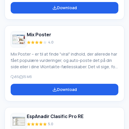
(du promoverer en andens gruppe, og administratoren
Download
af en anden gruppe promoverer din), ikke-gensidig PR
(kun din gruppe promoveres), der er en nødsletning af
alle distribuerede indlæg, tekst-PR ved hjælp af et
hyperlink (for eksempel, «læs fortsættelse
Mix Poster
4.0
Mix Poster – er til at finde "viral" indhold, der allerede har
fået populære vurderinger, og auto-poste det på din
side eller i dine VKontakte-fællesskaber. Det vil sige, for
at fremme en gruppe og tilføje nye medlemmer behøver
85
15 Мб
du ikke at udføre sådan søgning manuelt; programmet
gør alt for dig. Applikationen finder automatisk
Download
information, der tidligere har fået en høj score fra
brugere i andre grupper, og udgiver den. Funktioner i Mix
Poster Til arbejde tilføjer du simpelthen til programmet
EspAnadir Clasific Pro RE
5.0