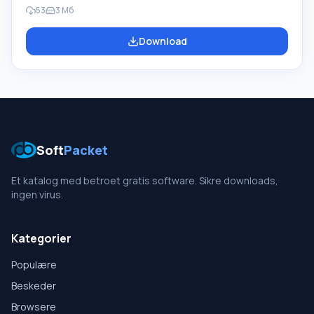
browser. Efter eget ønske fremhæver programmet nye
53
3 Мб
og ændrede forumemner, og skjuler eller markerer
tidligere sete. Du vil bruge meget mindre tid på at sætte
Download
dig ind i et nyt forum. Funktion ved WebForumReader Når
nye forumemner vises, vil programmet underrette dig
om dette, og også programskærmen automatisk
Soft
Packet
Et katalog med betroet gratis software. Sikre downloads,
ingen virus.
Kategorier
Populære
Beskeder
Browsere