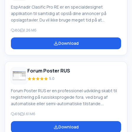
EspAnadir Clasific Pro RE er en specialdesignet
applikation til samtidig at opslå dine annoncer på
opslagstavler. Du vil ikke bruge meget tid på at
registrere annoncer på et stort antal tavler. Med
80
1.26 Мб
applikationen kan du nemt tilføje et vilkårligt antal tavler
til din database. Funktioner i EspAnadir Clasific Pro RE
Download
For at arbejde med applikationen kan du vælge tavler til
registrering af annoncer, vælge kategorien af rubrikker
til annoncer, administrere brugerkontakter, gemme
Forum Poster RUS
5.0
Forum Poster RUS er en professionel udvikling skabt til
registrering på russisksprogede fora, ved brug af
automatiske eller semi-automatiske tilstande.
Applikationen giver dig mulighed for at sende dine
69
1.61 Мб
artikler til mere end 8000 fora. Heraf 7600 til semi-
automatisk registrering og de resterende 400 til
Download
automatisk. Funktioner ved Forum Poster RUS