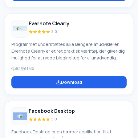
Programmet gemmer en enorm database. Du kan tilføje
dine egne samlinger af fora. Programgrænsefladen er
enkel og kortfattet. Programmet har indbygget
Evernote Clearly
automatisk
5.0
Programmet understøttes ikke længere af udvikleren.
Evernote Clearly er et ret praktisk værktøj, der giver dig
mulighed for at rydde blogindlæg for al unødvendig
information. Artikler i din blog bliver straks mere
62
1.1 Мб
bekvemme og lettere at læse. Applikationen giver dig
mulighed for at samle artikler, der er delt op på flere
Download
sider, til én. Ved at bruge applikationen gemmer du
artikler og kan derefter læse dem på enhver pc, tablet
eller mobiltelefon. Evernote Clearly funktioner
Applikationen implementerer tilføjelse af tags til artikler,
Facebook Desktop
5.0
Facebook Desktop er en bærbar applikation til at