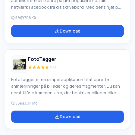
administrere din konto på det populære sociale
netværk Facebook fra dit skrivebord. Med dens hjælp
kan du udføre alle funktioner direkte fra skrivebordet
59
708 Кб
(modtage beskeder og svare på dem,
venneanmodningsnotifikationer, nye begivenheder,
Download
ændre din status og meget mere). Funktioner i
Facebook Desktop Facebook Desktop appen har sin
egen integrerede browser, som gør det nemt at logge
ind på din profil. Ud over alt, du
FotoTagger
5.0
FotoTagger er en simpel applikation til at oprette
anmærkninger på billeder og deres fragmenter. Du kan
nemt tilføje kommentarer, der beskriver billeder eller
deres enkelte dele, direkte på billeder, som kan skjules
58
3.34 Мб
uden at ødelægge det originale billede. Kommentarer
kan være links til websteder, navne på personer og
Download
andre tekster, der forklarer billeder. De kan også
præsenteres som bobler, hvilket skaber en
tegneserieeffekt. Appen hjælper med at finde den