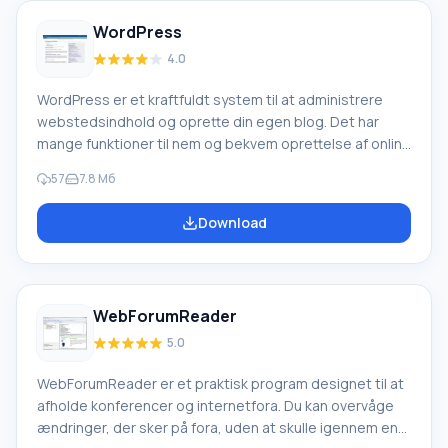
rigtige person på et foto.
WordPress
4.0
WordPress er et kraftfuldt system til at administrere
webstedsindhold og oprette din egen blog. Det har
mange funktioner til nem og bekvem oprettelse af online
publikationer. Skrevet i PHP, baseret på MySQL. Det kan
57
7.8 Мб
bruges både til at oprette simple blogs og til
nyhedsressourcer eller onlinebutikker. Applikationen
Download
giver dig mulighed for frit at distribuere den information,
du har brug for, og opfylder de nødvendige standarder.
Det særlige ved WordPress er, at du selv opretter
indholdet på din blog, beskytter det med en
WebForumReader
adgangskode, download
5.0
WebForumReader er et praktisk program designet til at
afholde konferencer og internetfora. Du kan overvåge
ændringer, der sker på fora, uden at skulle igennem en