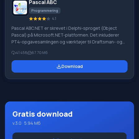
Pascal ABC
udenlandsk firma
Programmering
4.1
Pascal ABC.NET er skrevet i Delphi-sproget (Object
Pascal) på Microsoft.NET-platformen. Det inkluderer
PT4-opgavesamlingen og værktøjer til Draftsman- og
Robot-udførerne, som bruges i skoleinformatik, når man
41 458
67.70 Мб
lærer programmering. Hovedformålet med Pascal
ABC.NET-programmeringssystemet er at studere og
Download
undervise i moderne programmeringssprog. Funktioner
Dette program er et komplet programmeringssystem,
der bruger Pascal-sproget. Udviklingen foregår på den
velkendte platform Micros
Gratis download
v.3.0 · 5.94 Мб