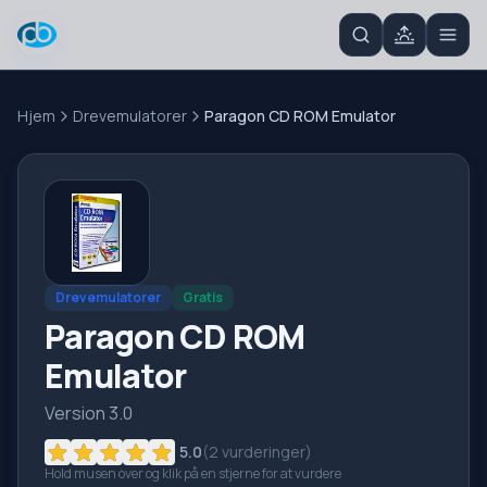
Hjem
Drevemulatorer
Paragon CD ROM Emulator
Drevemulatorer
Gratis
Paragon CD ROM
Emulator
Version 3.0
5.0
(
2
vurderinger)
Hold musen over og klik på en stjerne for at vurdere