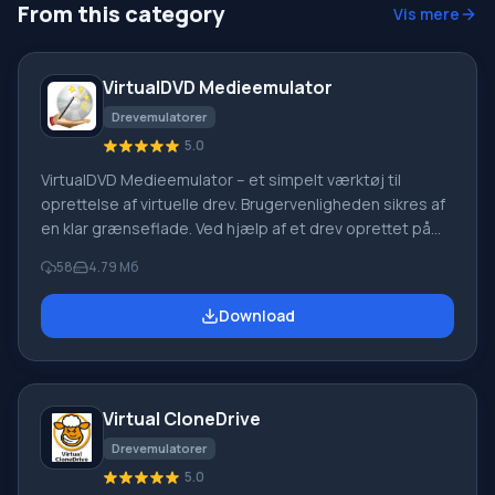
From this category
Vis mere
VirtualDVD Medieemulator
Drevemulatorer
5.0
VirtualDVD Medieemulator – et simpelt værktøj til
oprettelse af virtuelle drev. Brugervenligheden sikres af
en klar grænseflade. Ved hjælp af et drev oprettet på
din personlige computer kan du starte diskbilleder i
58
4.79 Мб
CD/DVD/Blu-Ray-format. Bemærk, at værktøjet
understøtter en omfattende liste over
Download
diskbilledformater. Bemærk, at via VirtualDVD
Medieemulator kan op til 24 drev oprettes samtidigt.
Derudover er det muligt at montere et diskbillede, der
er placeret i
Virtual CloneDrive
Drevemulatorer
5.0