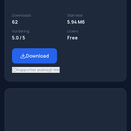
Downloads
Størrelse
62
5.94 Мб
Vurdering
Licens
5.0 / 5
Free
Download
Rapporter ødelagt link