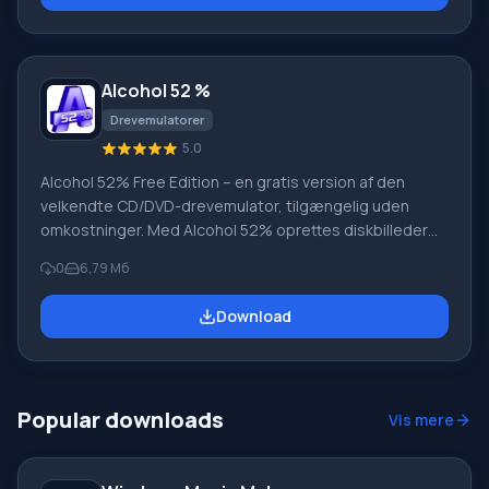
Microsoft Virtual PC, samt billedfiler med
adgangskodebeskyttelse. Gizmo Drive vil glæde dig
med omfattende muligheder.
Alcohol 52 %
Drevemulatorer
5.0
Alcohol 52% Free Edition – en gratis version af den
velkendte CD/DVD-drevemulator, tilgængelig uden
omkostninger. Med Alcohol 52% oprettes diskbilleder
og monteres derefter i virtuelle drev. På denne måde
0
6,79 Мб
kan du helt eliminere brugen af optiske diske.
Hovedforskellen fra den betalte version Alcohol 120% -
Download
Alcohol 52% Free Edition mangler evnen til at brænde
diske fra et billede. Bemærk, at du ikke kan installere
mere end 6 drev. Funktioner af Alcohol 52% Pr
Popular downloads
Vis mere