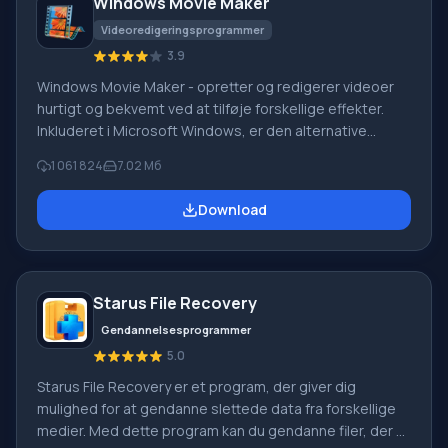
Windows Movie Maker
Videoredigeringsprogrammer
3.9
Windows Movie Maker - opretter og redigerer videoer
hurtigt og bekvemt ved at tilføje forskellige effekter.
Inkluderet i Microsoft Windows, er den alternative
Windows Movie Maker en del af den gratis Windows
1 061 824
7.02 Мб
Live-softwarepakke fra Microsoft. Funktioner i Windows
Movie Maker: Optag video fra forskellige kilder
Download
(videokameraer, mobiltelefoner, digitale videokameraer,
digitale kameraer osv.). Når du opretter videoer i
Windows Movie Maker, kan du tilføje et
baggrundslydspor, bruge mellem
Starus File Recovery
Gendannelsesprogrammer
5.0
Starus File Recovery er et program, der giver dig
mulighed for at gendanne slettede data fra forskellige
medier. Med dette program kan du gendanne filer, der er