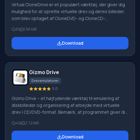
Virtual CloneDrive er et populært værktøj, der giver dig
mulighed for at oprette virtuelle drev og deres billeder,
som blev optaget af CloneDVD- og CloneCD-
programmer. Programmet har en simpel grænseflade,
51
1.56 Мб
hvilket letter arbejdet med det betydeligt. Download
applikationen fra vores hjemmeside. Bemærk, at efter
Download
installation af dette program og genstart af din
personlige computer, oprettes et virtuelt CD/DVD-ROM-
drev. Det indeholder alle de optagede billeder. Bemærk,
at der også er en mulighed for at bruge
Gizmo Drive
Drevemulatorer
5.0
Gizmo Drive – et højtydende værktøj til emulering af
diskbilleder og organisering af arbejde med virtuelle
drev i CD/DVD-format. Bemærk, at programmet giver dig
mulighed for at oprette op til 26 virtuelle drev. På disse
49
7.72 Мб
kan du montere diskbilleder i forskellige formater såsom
NRG, CCD, IMG, CUE, ISO, BIN, MDS og MDF. Derudover
Download
kan Gizmo Drive arbejde med VHD-filer, der bruges af