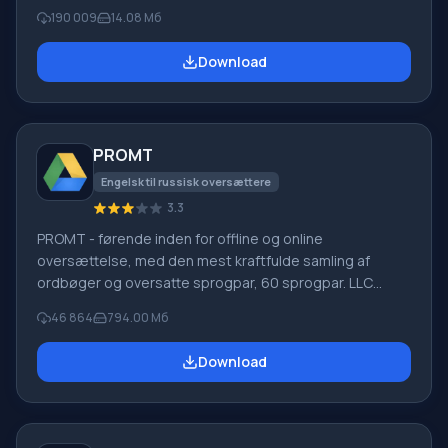
mistet på forskellige måder. For eksempel blev de
190 009
14.08 Мб
slettet uden om papirkurven, skjult af ondsindet
software, mistet på grund af softwarefejl, fuldstændig
Download
tømning af papirkurven, formatering eller sletning af
harddisken. Programmet fungerer effektivt med
forskellige enheder, såsom harddiske, SS
PROMT
Engelsk til russisk oversættere
3.3
PROMT - førende inden for offline og online
oversættelse, med den mest kraftfulde samling af
ordbøger og oversatte sprogpar, 60 sprogpar. LLC
"PROMT" - et førende russisk firma, udvikler af
46 864
794.00 Мб
oversættelsessystemer til private brugere og
virksomheder. PROMT-software giver oversættelse af
Download
enhver tekst ved hjælp af indbyggede ordbøger,
herunder både almindelige og specialiserede termer.
Instruktioner til enhver enhed, i nødvendig software, der
mangler en russisk grænseflade, eller e-mails fra et