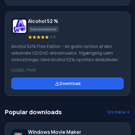
Microsoft Virtual PC, samt billedfiler med
adgangskodebeskyttelse. Gizmo Drive vil glæde dig
med omfattende muligheder.
Alcohol 52 %
Drevemulatorer
5.0
Alcohol 52% Free Edition – en gratis version af den
velkendte CD/DVD-drevemulator, tilgængelig uden
omkostninger. Med Alcohol 52% oprettes diskbilleder
og monteres derefter i virtuelle drev. På denne måde
0
6,79 Мб
kan du helt eliminere brugen af optiske diske.
Hovedforskellen fra den betalte version Alcohol 120% -
Download
Alcohol 52% Free Edition mangler evnen til at brænde
diske fra et billede. Bemærk, at du ikke kan installere
mere end 6 drev. Funktioner af Alcohol 52% Pr
Popular downloads
Vis mere
Windows Movie Maker