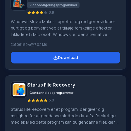
Videoredigeringsprogrammer
3.9
Windows Movie Maker - opretter og redigerer videoer
hurtigt og bekvemt ved at tilføje forskellige effekter.
Inkluderet i Microsoft Windows, er den alternative
Windows Movie Maker en del af den gratis Windows
1 061 824
7.02 Мб
Live-softwarepakke fra Microsoft. Funktioner i Windows
Movie Maker: Optag video fra forskellige kilder
Download
(videokameraer, mobiltelefoner, digitale videokameraer,
digitale kameraer osv.). Når du opretter videoer i
Windows Movie Maker, kan du tilføje et
baggrundslydspor, bruge mellem
Starus File Recovery
Gendannelsesprogrammer
5.0
Starus File Recovery er et program, der giver dig
mulighed for at gendanne slettede data fra forskellige
medier. Med dette program kan du gendanne filer, der er
mistet på forskellige måder. For eksempel blev de