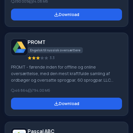
190 009
14.08 Мб
slettet uden om papirkurven, skjult af ondsindet
software, mistet på grund af softwarefejl, fuldstændig
Download
tømning af papirkurven, formatering eller sletning af
harddisken. Programmet fungerer effektivt med
forskellige enheder, såsom harddiske, SS
PROMT
Engelsk til russisk oversættere
3.3
PROMT - førende inden for offline og online
oversættelse, med den mest kraftfulde samling af
ordbøger og oversatte sprogpar, 60 sprogpar. LLC
"PROMT" - et førende russisk firma, udvikler af
46 864
794.00 Мб
oversættelsessystemer til private brugere og
virksomheder. PROMT-software giver oversættelse af
Download
enhver tekst ved hjælp af indbyggede ordbøger,
herunder både almindelige og specialiserede termer.
Instruktioner til enhver enhed, i nødvendig software, der
mangler en russisk grænseflade, eller e-mails fra et
Pascal ABC
udenlandsk firma