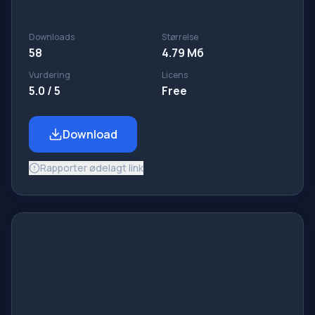
Downloads
Størrelse
58
4.79 Мб
Vurdering
Licens
5.0 / 5
Free
Download
Rapporter ødelagt link