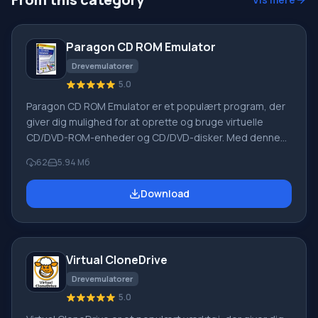
Paragon CD ROM Emulator
Drevemulatorer
5.0
Paragon CD ROM Emulator er et populært program, der
giver dig mulighed for at oprette og bruge virtuelle
CD/DVD-ROM-enheder og CD/DVD-disker. Med denne
applikation kan Paragon CD ROM Emulator oprette et
62
5.94 Мб
CD-billede på harddisken til senere brug, ligesom en
almindelig CD. Bemærk, at kopiering foretages med
Download
videodiske, spil og musik-CD/DVD'er. Den oprettede disk
er tilgængelig til brug i enhver applikation. Samtidig vil
dens afspilningshastighed være titusinder gange
hurtigere.
Virtual CloneDrive
Drevemulatorer
5.0