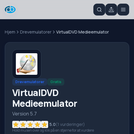
Hjem
Drevemulatorer
VirtualDVD Medieemulator
Drevemulatorer
Gratis
VirtualDVD
Medieemulator
Version 5.7
5.0
(
1
vurderinger)
Hold musen over og klik på en stjerne for at vurdere