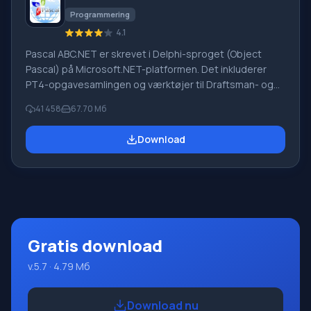
Programmering
4.1
Pascal ABC.NET er skrevet i Delphi-sproget (Object
Pascal) på Microsoft.NET-platformen. Det inkluderer
PT4-opgavesamlingen og værktøjer til Draftsman- og
Robot-udførerne, som bruges i skoleinformatik, når man
41 458
67.70 Мб
lærer programmering. Hovedformålet med Pascal
ABC.NET-programmeringssystemet er at studere og
Download
undervise i moderne programmeringssprog. Funktioner
Dette program er et komplet programmeringssystem,
der bruger Pascal-sproget. Udviklingen foregår på den
velkendte platform Micros
Gratis download
v.5.7 · 4.79 Мб
Download nu