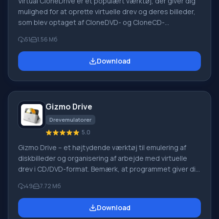
Virtual CloneDrive er et populært værktøj, der giver dig
mulighed for at oprette virtuelle drev og deres billeder,
som blev optaget af CloneDVD- og CloneCD-
programmer. Programmet har en simpel grænseflade,
51
1.56 Мб
hvilket letter arbejdet med det betydeligt. Download
applikationen fra vores hjemmeside. Bemærk, at efter
Download
installation af dette program og genstart af din
personlige computer, oprettes et virtuelt CD/DVD-ROM-
drev. Det indeholder alle de optagede billeder. Bemærk,
at der også er en mulighed for at bruge
Gizmo Drive
Drevemulatorer
5.0
Gizmo Drive – et højtydende værktøj til emulering af
diskbilleder og organisering af arbejde med virtuelle
drev i CD/DVD-format. Bemærk, at programmet giver dig
mulighed for at oprette op til 26 virtuelle drev. På disse
49
7.72 Мб
kan du montere diskbilleder i forskellige formater såsom
NRG, CCD, IMG, CUE, ISO, BIN, MDS og MDF. Derudover
Download
kan Gizmo Drive arbejde med VHD-filer, der bruges af