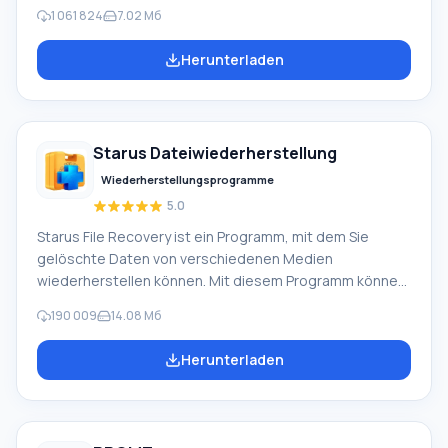
alternative Windows Movie Maker Teil des kostenlosen
1 061 824
7.02 Мб
Windows Live-Softwarepakets von Microsoft.
Funktionen von Windows Movie Maker: Video von
Herunterladen
verschiedenen Quellen aufnehmen (Camcorder,
Mobiltelefone, digitale Videokameras, Digitalkameras
usw.). Beim Erstellen von Videos in Windows Movie
Maker können Sie einen Hintergrund-Audiospur
Starus Dateiwiederherstellung
hinzufügen, verwenden zwischen
Wiederherstellungsprogramme
5.0
Starus File Recovery ist ein Programm, mit dem Sie
gelöschte Daten von verschiedenen Medien
wiederherstellen können. Mit diesem Programm können
Sie Dateien wiederherstellen, die auf verschiedene
190 009
14.08 Мб
Weise verloren gegangen sind. Zum Beispiel wurden sie
unter Umgehung des Papierkorbs gelöscht, von
Herunterladen
Schadsoftware versteckt, aufgrund von
Softwarefehlern verloren, nach vollständigem Leeren
des Papierkorbs, Formatierung oder Löschung der
Festplatte. Das Programm arbeitet effektiv mit