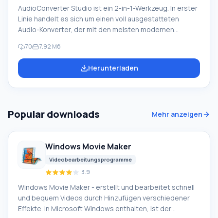
AudioConverter Studio ist ein 2-in-1-Werkzeug. In erster
Linie handelt es sich um einen voll ausgestatteten
Audio-Konverter, der mit den meisten modernen
Formaten arbeitet. Darüber hinaus ist es ein
70
7.92 Мб
hervorragender Audio-CD-Grabber mit hoher Leistung
und herausragender Qualität. Dieses Dienstprogramm
Herunterladen
ist für unerfahrene Benutzer konzipiert, die eine
Aufgabe schnell erledigen möchten, ohne sich mit den
Details befassen zu müssen. Dies wird durch
vorgefertigte Einstellungssätze und eine minimale
Popular downloads
Mehr anzeigen
Anzahl erforderlicher Aktionen erleichtert. Funktionen
von AudioConverter Studio Conve
Windows Movie Maker
Videobearbeitungsprogramme
3.9
Windows Movie Maker - erstellt und bearbeitet schnell
und bequem Videos durch Hinzufügen verschiedener
Effekte. In Microsoft Windows enthalten, ist der