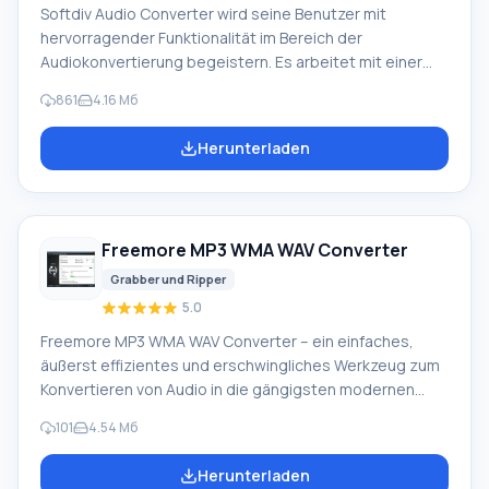
Softdiv Audio Converter wird seine Benutzer mit
hervorragender Funktionalität im Bereich der
Audiokonvertierung begeistern. Es arbeitet mit einer
einzigartigen Engine, die den Zeitaufwand für solche
861
4.16 Мб
Vorgänge minimiert. Gleichzeitig bleibt die Qualität auf
dem höchsten Niveau! Softdiv Audio Converter bietet
Herunterladen
Unterstützung für eine große Anzahl der gängigsten
Formate, einen integrierten Player und die Möglichkeit,
Tags manuell zu bearbeiten. Darüber hinaus ermöglicht
es das Brennen von Audio-CDs zum Abspielen auf einem
Freemore MP3 WMA WAV Converter
externen Gerät.
Grabber und Ripper
5.0
Freemore MP3 WMA WAV Converter – ein einfaches,
äußerst effizientes und erschwingliches Werkzeug zum
Konvertieren von Audio in die gängigsten modernen
Formate. Es bietet auch die Möglichkeit, Ton aus Videos
101
4.54 Мб
zu extrahieren. Die resultierende Spur verliert nicht an
Qualität und kann in Zukunft erfolgreich für verschiedene
Herunterladen
Zwecke verwendet werden. Dieses Programm hilft