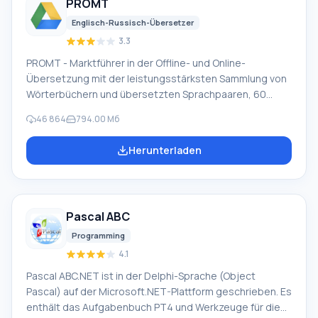
PROMT
verschiedenen Geräten wie Festplatten, SS
Englisch-Russisch-Übersetzer
3.3
PROMT - Marktführer in der Offline- und Online-
Übersetzung mit der leistungsstärksten Sammlung von
Wörterbüchern und übersetzten Sprachpaaren, 60
Sprachpaare. LLC "PROMT" - ein führendes russisches
46 864
794.00 Мб
Unternehmen, Entwickler von Übersetzungssystemen
für Privatanwender und Unternehmen. Die PROMT-
Herunterladen
Software bietet Übersetzungen beliebiger Texte mit
Hilfe integrierter Wörterbücher, einschließlich
allgemeiner und spezialisierter Begriffe. Anleitungen für
beliebige Geräte, in notwendiger Software ohne
Pascal ABC
russische Oberfläche oder E-Mails von einem
ausländischen Unternehmen.
Programming
4.1
Pascal ABC.NET ist in der Delphi-Sprache (Object
Pascal) auf der Microsoft.NET-Plattform geschrieben. Es
enthält das Aufgabenbuch PT4 und Werkzeuge für die