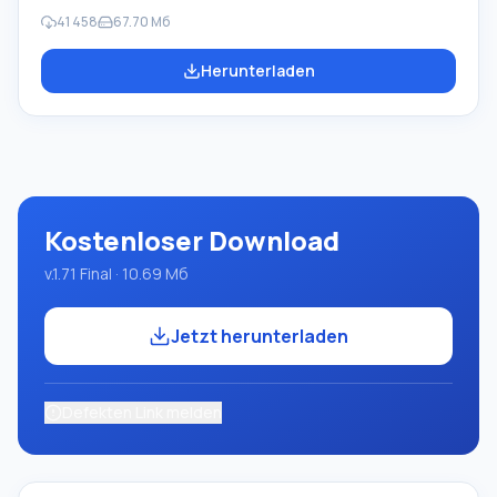
Darsteller 'Zeichner' und 'Roboter', die im
41 458
67.70 Мб
Informatikunterricht der Schulen beim Erlernen der
Programmierung verwendet werden. Der Hauptzweck
Herunterladen
des Programmsystems Pascal ABC.NET ist das Studium
und die Lehre moderner Programmiersprachen.
Funktionen: Dieses Programm ist ein vollständiges
Programmsystem, das die Pascal-Sprache verwendet.
Die Entwicklung erfolgt auf der bekannten Plattform
Micros
Kostenloser Download
v.1.71 Final · 10.69 Мб
Jetzt herunterladen
Defekten Link melden