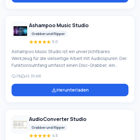
Ihnen, das Problem nicht übereinstimmender Audio-
Dateieinstellungen mit einem bestimmten Player oder
Multimedia-Gerät für immer zu vergessen. Die Nutzung
Ashampoo Music Studio
von Mehrkernprozessoren erweitert die Funktionalität.
Grabber und Ripper
5.0
Ashampoo Music Studio ist ein unverzichtbares
Werkzeug für die vielseitige Arbeit mit Audiospuren. Der
Funktionsumfang umfasst einen Disc-Grabber, ein
Modul zur Strukturierung von Musiksammlungen, die
78
45.35 Мб
Möglichkeit, Blu-ray, CD und DVD zu brennen, sowie
Unterstützung für Audioaufnahme, Wiederherstellung
Herunterladen
beschädigter Dokumente und einen Editor. Auch ein
Neuling kann schnell und effizient Lieblingslieder
digitalisieren, archivieren und organisieren. Für die
bequeme Suche und Bedienung können Tags einfach
AudioConverter Studio
geändert, Cover geladen und andere
Grabber und Ripper
4.5