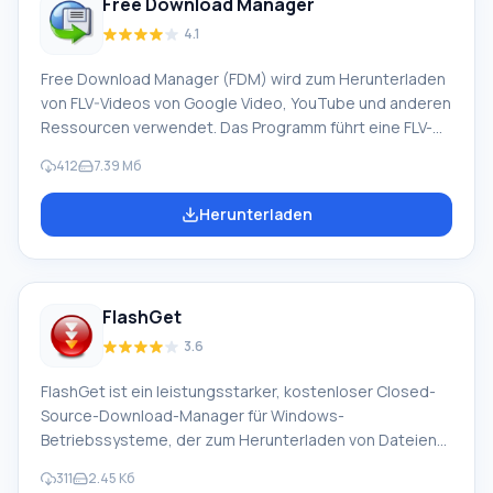
Free Download Manager
der auf der Website bereitgestellten Form. Das
Programm liest den Link und beginnt mit dem
4.1
Herunterladen der Datei.
Free Download Manager (FDM) wird zum Herunterladen
von FLV-Videos von Google Video, YouTube und anderen
Ressourcen verwendet. Das Programm führt eine FLV-
Konvertierung durch. Ein teilweiser Download von ZIP-
412
7.39 Mб
Archiven ist möglich. Der Manager verfügt über eine
benutzerfreundliche, intuitive Oberfläche. Er ist ein
Herunterladen
Manager, Site-Viewer, Beschleuniger und
Aufgabenplaner. Es kann unterbrochene Downloads
automatisch fortsetzen. Sie können es ab der Stelle
wiederherstellen, an der es unterbrochen wurde.
FlashGet
Hauptfunktionen: Open Source, integrierter FTP-Client,
Möglichkeit zum Erstellen von Torrent-Dateien. Ray
3.6
FlashGet ist ein leistungsstarker, kostenloser Closed-
Source-Download-Manager für Windows-
Betriebssysteme, der zum Herunterladen von Dateien
verwendet wird und die Download-Geschwindigkeit
311
2.45 Кб
erheblich erhöht sowie die Dateien während und nach