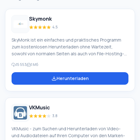
Software-Suiten
Alle Übersetzer
Skymonk
4.5
SkyMonk ist ein einfaches und praktisches Programm
zum kostenlosen Herunterladen ohne Wartezeit,
sowohl von normalen Seiten als auch von File-Hosting-
Diensten wie Sms4File, Vip-File, Letitbit, Shareflare usw.
15 553
1 Мб
Mit SkyMonk 2.20 können Sie Dateien herunterladen und
auf einen File-Hosting-Dienst hochladen. Das Programm
Herunterladen
unterstützt einen kostenpflichtigen Download-Modus
von File-Hosting-Diensten. Hauptfunktionen von
Skymonk Die Hauptfunktion des SkyMonk-Programms ist
das beschleunigte und vereinfachte Herunterladen von
VKMusic
Dateien ohne den Kauf von Premium-Konten oder Gold,
mit der Möglichkeit, unterbrochene Verbindungen
3.8
fortzusetzen. Ohne Probleme, fa
VKMusic - zum Suchen und Herunterladen von Video-
und Audiodateien auf Ihren Computer von den Marken-