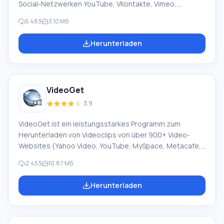
Social-Netzwerken YouTube, VKontakte, Vimeo,
RuTube, RapidShare, Mail.ru, DepositFiles,
5 483
3.10 Мб
Uploading.Com. Video-Downloads werden auf Seiten
wie smotri.com, intv.ru, video.google.com,
Herunterladen
video.bigmir.net, a1tv.ru, tnt-tv.ru und anderen
unterstützt. Vorteile: Zusätzliche Suche in einer
interaktiven Zeichentrickdatenbank (3000+
sowjetische, 400+ ausländische Zeichentrickserien;
VideoGet
140+ Anime-Serien) im flv- und avi-Format. Praktischer
WinAmp Music Online-Player, mit Unterstützung
3.9
VideoGet ist ein leistungsstarkes Programm zum
Herunterladen von Videoclips von über 900+ Video-
Websites (Yahoo Video, YouTube, MySpace, Metacafe,
Google Video, VSocial und viele andere) mit der
2 453
10.87 Mб
Möglichkeit, sie in verschiedene Formate umzuwandeln,
um sie auf einem Videoplayer, Computer oder
Herunterladen
Mobiltelefon anzusehen. Trotz der Vielzahl von
Downloader-Programmen aus verschiedenen Diensten
sind nicht alle in der Lage, schnell und stabil zu arbeiten.
VideoGet verfügt über eine Ein-Klick-Download-