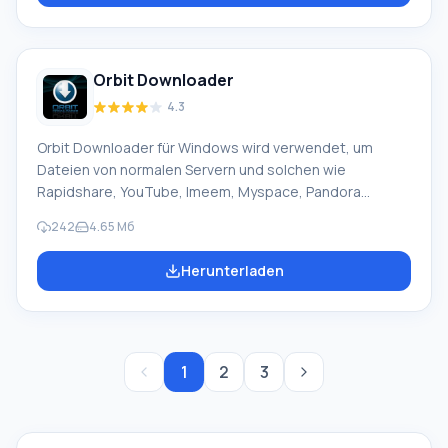
durchgeführt, ohne Verzögerungen oder Einfrieren des
gesamten Computers. Besonderheit von TrayTorrent:
Darüber hinaus verbraucht die Anwendung minimale
Orbit Downloader
Systemressourcen.
4.3
Orbit Downloader für Windows wird verwendet, um
Dateien von normalen Servern und solchen wie
Rapidshare, YouTube, Imeem, Myspace, Pandora
beschleunigt herunterzuladen. Es lädt mit P2P-
242
4.65 Mб
Technologie (intelligente Segmentierung und logischer
Beschleuniger) im Multithread-Modus herunter. Alles
Herunterladen
zusammen sorgt für eine 5-fache Steigerung der
Download-Geschwindigkeit. Der Manager lädt im
Multithread-Modus herunter; ist in viele Browser
integriert (FireFox, Opera, Internet Explorer, Maxthon);
lädt Dateien von File-Sharing-Diensten herunter. Das
1
2
3
Programm ist nicht ressourcenintensiv für den PC.