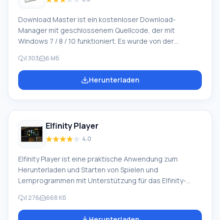
Download Master ist ein kostenloser Download-
Manager mit geschlossenem Quellcode, der mit
Windows 7 / 8 / 10 funktioniert. Es wurde von der
ukrainischen Firma WestByte Software speziell für die
1 303
6 Мб
GUS-Staaten entwickelt. Für alle anderen Benutzer wird
es unter dem Namen IDA (Internet Download
Herunterladen
Accelerator) veröffentlicht. Programmfunktionen:
Dieses wunderbare Programm erblickte vor 15 Jahren
das Licht der Welt. Das Programm wurde von einem
Team begeisterter Entwickler erstellt, die zuvor mit
Elfinity Player
dem Verkauf verschiedener notwendiger Software für
Computer beschäftigt waren. Dies ist ein vollständiger
4.0
Elfinity Player ist eine praktische Anwendung zum
Herunterladen und Starten von Spielen und
Lernprogrammen mit Unterstützung für das Elfinity-
Spieleportal. Die Datenbank der Anwendung enthält
1 276
668 Кб
über 800 Spiele und Lernprogramme für alle
Altersgruppen, und die Kataloge werden regelmäßig
Herunterladen