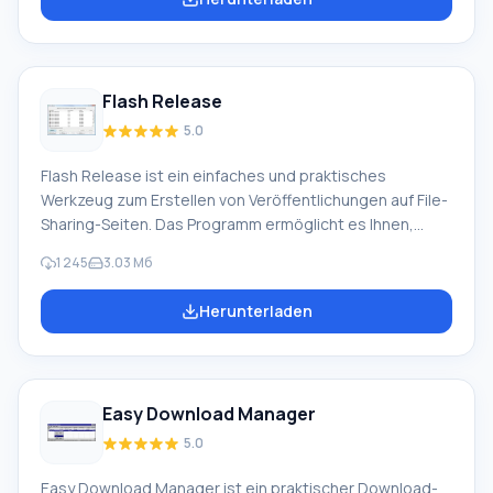
aktualisiert. Es verfügt über eine einfache und intuitive
Benutzeroberfläche, mit der Sie das gewünschte Spiel
mit einem einzigen Mausklick herunterladen, installieren
und starten können. Eine Besonderheit von Elfinity Player
Flash Release
ist, dass Spiele automatisch auf die neueste Version
aktualisiert werden (vom Zentralserver automatisch,
5.0
ohne Ablenkung).
Flash Release ist ein einfaches und praktisches
Werkzeug zum Erstellen von Veröffentlichungen auf File-
Sharing-Seiten. Das Programm ermöglicht es Ihnen,
mühsame Aktionen beim Veröffentlichen von Videos,
1 245
3.03 Мб
Audioaufnahmen, Bildern und anderen Dateien auf File-
Sharing-Ressourcen zu vereinfachen, sodass Sie sie
Herunterladen
später mit Freunden teilen können. Das Programm
erlaubt es Ihnen, beliebig viele Videos, Fotos und
Audiodateien von Ihrem PC auf bekannte Video-
Hosting- oder File-Sharing-Ressourcen hochzuladen.
Easy Download Manager
Funktion von Flash Release: Sie können
Veröffentlichungen für Filme auf Torrents erstellen.
5.0
Easy Download Manager ist ein praktischer Download-