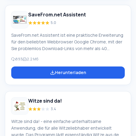
heruntergeladenen Audiodateien werden für die
spätere Verwendung im MP3-Format auf Ihrer Festplatte
SaveFrom.net Assistent
gespeichert.
5.0
SaveFrom.net Assistent ist eine praktische Erweiterung
für den beliebten Webbrowser Google Chrome, mit der
Sie problemlos Download-Links von mehr als 40
Websites erhalten können. Die Anwendung unterstützt
893
2.2 Мб
die Arbeit mit beliebten Websites wie Vkontakte.ru,
RapidShare.com, depositfiles.com, YouTube.com,
Herunterladen
RuTube.ru, google.com, mail.ru, yandex.ru und vielen
anderen. Besonderheit des SaveFrom.net Assistenten:
Ein spezielles Symbol erscheint neben Links zu
Websites, die von der Erweiterung unterstützt werden,
Witze sind da!
durch Klicken darauf erhalten Sie
3.4
Witze sind da! - eine einfache unterhaltsame
Anwendung, die für alle Witzeliebhaber entwickelt
wurde. Das Programm lädt eigenständig Witze aus dem