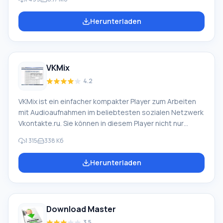
zu ermöglichen: Torrents, VK-Musik, YouTube-Videos
oder Dateien aus File-Hosting-Diensten. Die integrierte
Herunterladen
Suche ermöglicht es Ihnen, die benötigten Dateien zu
finden, ohne das Programm zu verlassen, was die
Download-Prozesse erheblich beschleunigt. Eine der
wichtigsten Funktionen von BitMaster ist das Erfassen
VKMix
von Links aus der Zwischenablage. Dies erhöht die
Geschwindigkeit des Hinzufügens von Download-Links
4.2
zum Programm erheblich. Sie benötigen
VKMix ist ein einfacher kompakter Player zum Arbeiten
mit Audioaufnahmen im beliebtesten sozialen Netzwerk
Vkontakte.ru. Sie können in diesem Player nicht nur
ausgewählte Audiodateien anhören, sondern auch Ihre
1 315
338 Кб
Lieblingssongs auf Ihren PC herunterladen. Mit dem
integrierten Parser können Sie die Musik von
Herunterladen
öffentlichen Seiten, Communities und Ihren Freunden
anzeigen. Funktion der VKMix-Fähigkeiten Dank der
Implementierung des Download-Managers können Sie
bis zu 1000 Titel hinzufügen. Eine bequem konfigurierte
Download Master
Suche ermöglicht es Ihnen, nach bestimmten
Schlüsselwörtern zu suchen in
3.5