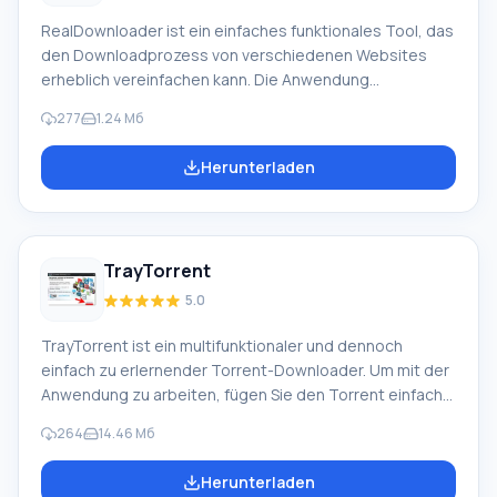
RealDownloader ist ein einfaches funktionales Tool, das
den Downloadprozess von verschiedenen Websites
erheblich vereinfachen kann. Die Anwendung
unterstützt gängige Browser wie Mozilla Firefox, Google
277
1.24 Мб
Chrome und Internet Explorer. Die Arbeit mit der
Anwendung ist so einfach, dass selbst ein unerfahrener
Herunterladen
Benutzer sie meistern kann. Funktion von
RealDownloader: Um ein Video herunterzuladen,
müssen Sie den Mauszeiger nur in die obere rechte
Ecke des abgespielten Videofensters bewegen. Dort
TrayTorrent
erscheint
5.0
TrayTorrent ist ein multifunktionaler und dennoch
einfach zu erlernender Torrent-Downloader. Um mit der
Anwendung zu arbeiten, fügen Sie den Torrent einfach
per Drag & Drop oder durch Klicken auf die Schaltfläche
264
14.46 Мб
"Datei hinzufügen" zum Programm hinzu. Die Anwendung
interagiert mit fast allen Torrent-Trackern.
Herunterladen
Dateidownloads werden mit maximaler Geschwindigkeit