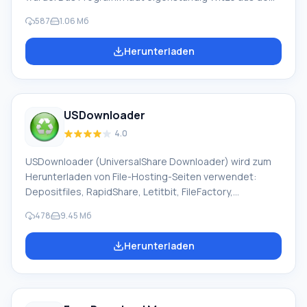
Internet zu Ihren Lieblingsthemen herunter und zeigt sie
587
1.06 Мб
dann in einer praktischen Form an. Dank der
Unterstützung des Plugin-Systems ist die Anwendung
Herunterladen
sehr flexibel und einfach zu bedienen. Die Arbeit damit
ist ein reines Vergnügen. Das kleine Programm "Witze
sind da" wurde für Menschen entwickelt, die guten
Humor schätzen und ihre Freunde gerne mit frischen
USDownloader
humorvollen Witzen erfreuen. Jeder mag es mit
4.0
USDownloader (UniversalShare Downloader) wird zum
Herunterladen von File-Hosting-Seiten verwendet:
Depositfiles, RapidShare, Letitbit, FileFactory,
MyTempDir, MegaUpload, VipFile, Turbobit und viele
478
9.45 Mб
andere Seiten, einschließlich Video-Seiten wie
RuTube.com, YouTube.com und andere. Der Manager
Herunterladen
unterstützt über 300 Dienste und lädt Dateien herunter,
ohne auf Direktlinks zu warten, Captchas einzugeben
oder andere Hindernisse. Sie müssen lediglich den Link
von der File-Hosting-Seite in den Manager einfügen, in