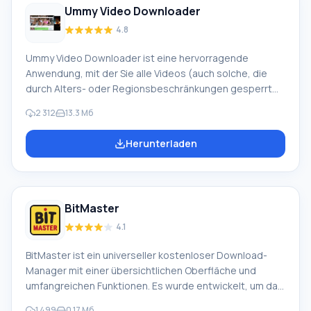
Ummy Video Downloader
Funktion; durch Klicken auf die entsprechende
Schaltfläche neben dem Video wird der Download
4.8
automatisch gestartet.
Ummy Video Downloader ist eine hervorragende
Anwendung, mit der Sie alle Videos (auch solche, die
durch Alters- oder Regionsbeschränkungen gesperrt
sind) von der beliebtesten Video-Hosting-Seite
2 312
13.3 Мб
YouTube herunterladen können. Sie können entweder
das gesamte Video oder nur die Tonspur herunterladen.
Herunterladen
Die Anwendung verfügt über eine prägnante,
zurückhaltende Oberfläche ohne unnötige Funktionen
und Einstellungen, sodass jeder, auch Anfänger, die
Arbeit mit dem Programm meistern kann. Besonderheit
BitMaster
von Ummy Video Downloader: Zum Arbeiten kopieren
Sie einfach die Adresse
4.1
BitMaster ist ein universeller kostenloser Download-
Manager mit einer übersichtlichen Oberfläche und
umfangreichen Funktionen. Es wurde entwickelt, um das
einfache und beschleunigte Herunterladen von Dateien
1 499
0.17 Mб