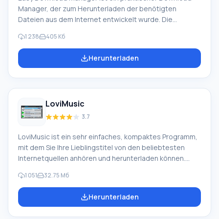
Manager, der zum Herunterladen der benötigten
Dateien aus dem Internet entwickelt wurde. Die
Anwendung benötigt einen funktionierenden Internet
1 238
405 Кб
Explorer-Browser. Sie unterstützt die beliebtesten
Online-Ressourcen. Dank des Multi-Thread-Downloads
Herunterladen
(bis zu 16 gleichzeitige Verbindungen) arbeitet die
Anwendung mit hoher Geschwindigkeit, ohne die
Stabilität des gesamten Systems zu beeinträchtigen.
Funktionen des Easy Download Manager: Der Easy
LoviMusic
Download Manager ermöglicht Ihnen das Herunterladen
von n
3.7
LoviMusic ist ein sehr einfaches, kompaktes Programm,
mit dem Sie Ihre Lieblingstitel von den beliebtesten
Internetquellen anhören und herunterladen können.
Dank des integrierten Players können Sie den
1 051
32.75 Мб
ausgewählten Song abspielen. Es unterstützt die Arbeit
mit den beliebtesten Medienportalen, darunter
Herunterladen
VKontakte, Odnoklassniki, Last.fm, Yandex.Music,
MP3Poisk, Zaytsev und viele andere. Alle