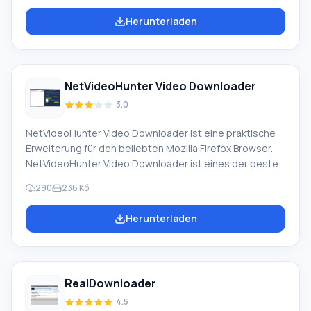
dem Download effizient und schnell verwaltet. FlashGet
Herunterladen
gilt als einer der besten Manager und behauptet
selbstbewusst führende Positionen in den Ranglisten.
Die Multi-Server-Hyperthreading-Transporttechnologie
erhöht die Download-Geschwindigkeit von Inhalten um
NetVideoHunter Video Downloader
das 6- bis 10-fache, indem Dateien in Teile aufgeteilt
und gleichzeitig heruntergeladen werden. Darüber
3.0
hinaus
NetVideoHunter Video Downloader ist eine praktische
Erweiterung für den beliebten Mozilla Firefox Browser.
NetVideoHunter Video Downloader ist eines der besten
Programme. Die Anwendung ermöglicht es Ihnen, die
290
236 Кб
benötigten Audio- und Videodateien von den
beliebtesten Internetressourcen (YouTube, Facebook,
Herunterladen
VKontakte, Metacafe, Dailymotion, Break, DivShare und
anderen) herunterzuladen. Funktion von
NetVideoHunter Video Downloader: Standardmäßig wird
das Video in der besten Qualität heruntergeladen, aber
RealDownloader
Sie können die Auflösung (360p, 480p, 720p, 1080p
4.5