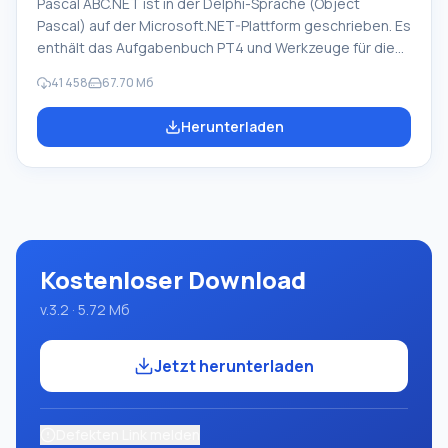
Pascal ABC.NET ist in der Delphi-Sprache (Object
Pascal) auf der Microsoft.NET-Plattform geschrieben. Es
enthält das Aufgabenbuch PT4 und Werkzeuge für die
Darsteller 'Zeichner' und 'Roboter', die im
41 458
67.70 Мб
Informatikunterricht der Schulen beim Erlernen der
Programmierung verwendet werden. Der Hauptzweck
Herunterladen
des Programmsystems Pascal ABC.NET ist das Studium
und die Lehre moderner Programmiersprachen.
Funktionen: Dieses Programm ist ein vollständiges
Programmsystem, das die Pascal-Sprache verwendet.
Die Entwicklung erfolgt auf der bekannten Plattform
Micros
Kostenloser Download
v.3.2 · 5.72 Мб
Jetzt herunterladen
Defekten Link melden