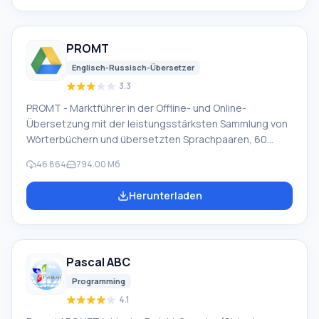
Softwarefehlern verloren, nach vollständigem Leeren
des Papierkorbs, Formatierung oder Löschung der
Festplatte. Das Programm arbeitet effektiv mit
PROMT
verschiedenen Geräten wie Festplatten, SS
Englisch-Russisch-Übersetzer
3.3
PROMT - Marktführer in der Offline- und Online-
Übersetzung mit der leistungsstärksten Sammlung von
Wörterbüchern und übersetzten Sprachpaaren, 60
Sprachpaare. LLC "PROMT" - ein führendes russisches
46 864
794.00 Мб
Unternehmen, Entwickler von Übersetzungssystemen
für Privatanwender und Unternehmen. Die PROMT-
Herunterladen
Software bietet Übersetzungen beliebiger Texte mit
Hilfe integrierter Wörterbücher, einschließlich
allgemeiner und spezialisierter Begriffe. Anleitungen für
beliebige Geräte, in notwendiger Software ohne
Pascal ABC
russische Oberfläche oder E-Mails von einem
ausländischen Unternehmen.
Programming
4.1