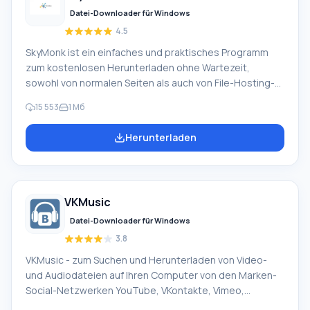
Datei-Downloader für Windows
4.5
SkyMonk ist ein einfaches und praktisches Programm
zum kostenlosen Herunterladen ohne Wartezeit,
sowohl von normalen Seiten als auch von File-Hosting-
Diensten wie Sms4File, Vip-File, Letitbit, Shareflare usw.
15 553
1 Мб
Mit SkyMonk 2.20 können Sie Dateien herunterladen und
auf einen File-Hosting-Dienst hochladen. Das Programm
Herunterladen
unterstützt einen kostenpflichtigen Download-Modus
von File-Hosting-Diensten. Hauptfunktionen von
Skymonk Die Hauptfunktion des SkyMonk-Programms ist
das beschleunigte und vereinfachte Herunterladen von
VKMusic
Dateien ohne den Kauf von Premium-Konten oder Gold,
mit der Möglichkeit, unterbrochene Verbindungen
Datei-Downloader für Windows
fortzusetzen. Ohne Probleme, fa
3.8
VKMusic - zum Suchen und Herunterladen von Video-
und Audiodateien auf Ihren Computer von den Marken-
Social-Netzwerken YouTube, VKontakte, Vimeo,
RuTube, RapidShare, Mail.ru, DepositFiles,