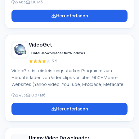
5 483
3.10 Мб
Uploading.Com. Video-Downloads werden auf Seiten
wie smotri.com, intv.ru, video.google.com,
Herunterladen
video.bigmir.net, a1tv.ru, tnt-tv.ru und anderen
unterstützt. Vorteile: Zusätzliche Suche in einer
interaktiven Zeichentrickdatenbank (3000+
sowjetische, 400+ ausländische Zeichentrickserien;
VideoGet
140+ Anime-Serien) im flv- und avi-Format. Praktischer
WinAmp Music Online-Player, mit Unterstützung
Datei-Downloader für Windows
3.9
VideoGet ist ein leistungsstarkes Programm zum
Herunterladen von Videoclips von über 900+ Video-
Websites (Yahoo Video, YouTube, MySpace, Metacafe,
Google Video, VSocial und viele andere) mit der
2 453
10.87 Mб
Möglichkeit, sie in verschiedene Formate umzuwandeln,
um sie auf einem Videoplayer, Computer oder
Herunterladen
Mobiltelefon anzusehen. Trotz der Vielzahl von
Downloader-Programmen aus verschiedenen Diensten
sind nicht alle in der Lage, schnell und stabil zu arbeiten.
VideoGet verfügt über eine Ein-Klick-Download-
Ummy Video Downloader
Funktion; durch Klicken auf die entsprechende