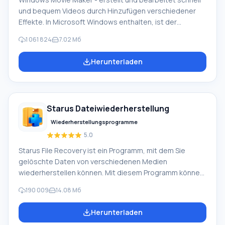
und bequem Videos durch Hinzufügen verschiedener
Effekte. In Microsoft Windows enthalten, ist der
alternative Windows Movie Maker Teil des kostenlosen
1 061 824
7.02 Мб
Windows Live-Softwarepakets von Microsoft.
Funktionen von Windows Movie Maker: Video von
Herunterladen
verschiedenen Quellen aufnehmen (Camcorder,
Mobiltelefone, digitale Videokameras, Digitalkameras
usw.). Beim Erstellen von Videos in Windows Movie
Maker können Sie einen Hintergrund-Audiospur
Starus Dateiwiederherstellung
hinzufügen, verwenden zwischen
Wiederherstellungsprogramme
5.0
Starus File Recovery ist ein Programm, mit dem Sie
gelöschte Daten von verschiedenen Medien
wiederherstellen können. Mit diesem Programm können
Sie Dateien wiederherstellen, die auf verschiedene
190 009
14.08 Мб
Weise verloren gegangen sind. Zum Beispiel wurden sie
unter Umgehung des Papierkorbs gelöscht, von
Herunterladen
Schadsoftware versteckt, aufgrund von