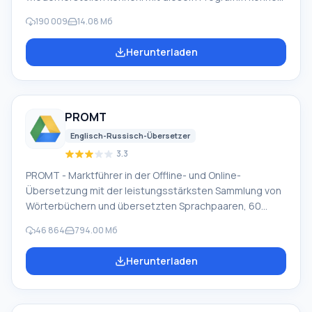
Sie Dateien wiederherstellen, die auf verschiedene
190 009
14.08 Мб
Weise verloren gegangen sind. Zum Beispiel wurden sie
unter Umgehung des Papierkorbs gelöscht, von
Herunterladen
Schadsoftware versteckt, aufgrund von
Softwarefehlern verloren, nach vollständigem Leeren
des Papierkorbs, Formatierung oder Löschung der
Festplatte. Das Programm arbeitet effektiv mit
PROMT
verschiedenen Geräten wie Festplatten, SS
Englisch-Russisch-Übersetzer
3.3
PROMT - Marktführer in der Offline- und Online-
Übersetzung mit der leistungsstärksten Sammlung von
Wörterbüchern und übersetzten Sprachpaaren, 60
Sprachpaare. LLC "PROMT" - ein führendes russisches
46 864
794.00 Мб
Unternehmen, Entwickler von Übersetzungssystemen
für Privatanwender und Unternehmen. Die PROMT-
Herunterladen
Software bietet Übersetzungen beliebiger Texte mit
Hilfe integrierter Wörterbücher, einschließlich
allgemeiner und spezialisierter Begriffe. Anleitungen für