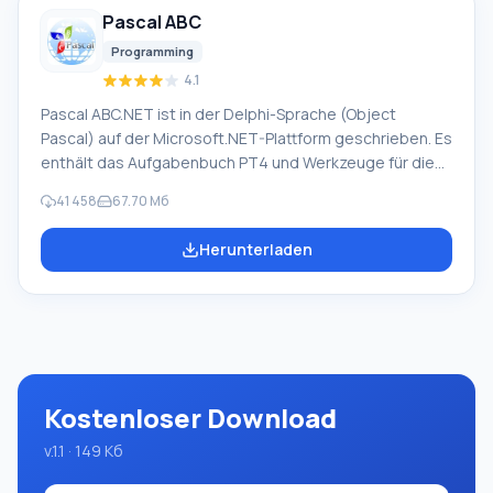
beliebige Geräte, in notwendiger Software ohne
Pascal ABC
russische Oberfläche oder E-Mails von einem
ausländischen Unternehmen.
Programming
4.1
Pascal ABC.NET ist in der Delphi-Sprache (Object
Pascal) auf der Microsoft.NET-Plattform geschrieben. Es
enthält das Aufgabenbuch PT4 und Werkzeuge für die
Darsteller 'Zeichner' und 'Roboter', die im
41 458
67.70 Мб
Informatikunterricht der Schulen beim Erlernen der
Programmierung verwendet werden. Der Hauptzweck
Herunterladen
des Programmsystems Pascal ABC.NET ist das Studium
und die Lehre moderner Programmiersprachen.
Funktionen: Dieses Programm ist ein vollständiges
Programmsystem, das die Pascal-Sprache verwendet.
Die Entwicklung erfolgt auf der bekannten Plattform
Micros
Kostenloser Download
v.1.1 · 149 Кб