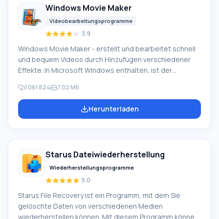
Windows Movie Maker
Videobearbeitungsprogramme
3.9
Windows Movie Maker - erstellt und bearbeitet schnell
und bequem Videos durch Hinzufügen verschiedener
Effekte. In Microsoft Windows enthalten, ist der
alternative Windows Movie Maker Teil des kostenlosen
1 061 824
7.02 Мб
Windows Live-Softwarepakets von Microsoft.
Funktionen von Windows Movie Maker: Video von
Herunterladen
verschiedenen Quellen aufnehmen (Camcorder,
Mobiltelefone, digitale Videokameras, Digitalkameras
usw.). Beim Erstellen von Videos in Windows Movie
Maker können Sie einen Hintergrund-Audiospur
Starus Dateiwiederherstellung
hinzufügen, verwenden zwischen
Wiederherstellungsprogramme
5.0
Starus File Recovery ist ein Programm, mit dem Sie
gelöschte Daten von verschiedenen Medien
wiederherstellen können. Mit diesem Programm können