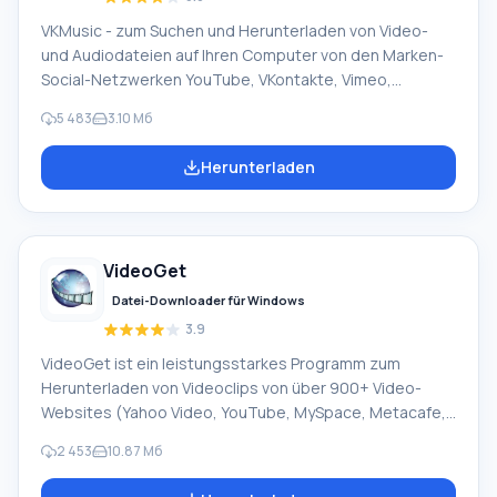
VKMusic - zum Suchen und Herunterladen von Video-
und Audiodateien auf Ihren Computer von den Marken-
Social-Netzwerken YouTube, VKontakte, Vimeo,
RuTube, RapidShare, Mail.ru, DepositFiles,
5 483
3.10 Мб
Uploading.Com. Video-Downloads werden auf Seiten
wie smotri.com, intv.ru, video.google.com,
Herunterladen
video.bigmir.net, a1tv.ru, tnt-tv.ru und anderen
unterstützt. Vorteile: Zusätzliche Suche in einer
interaktiven Zeichentrickdatenbank (3000+
sowjetische, 400+ ausländische Zeichentrickserien;
VideoGet
140+ Anime-Serien) im flv- und avi-Format. Praktischer
WinAmp Music Online-Player, mit Unterstützung
Datei-Downloader für Windows
3.9
VideoGet ist ein leistungsstarkes Programm zum
Herunterladen von Videoclips von über 900+ Video-
Websites (Yahoo Video, YouTube, MySpace, Metacafe,
Google Video, VSocial und viele andere) mit der
2 453
10.87 Mб
Möglichkeit, sie in verschiedene Formate umzuwandeln,
um sie auf einem Videoplayer, Computer oder