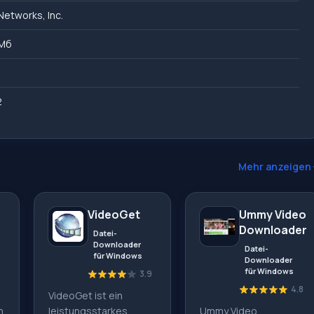
Networks, Inc.
 Мб
2
Mehr anzeigen
VideoGet
Ummy Video
Downloader
Datei-
Downloader
Datei-
für Windows
Downloader
für Windows
3.9
4.8
VideoGet ist ein
n
leistungsstarkes
Ummy Video