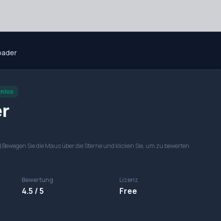
oader
nlos
r
)
Bewegen Sie die Maus über die Sterne und klicken Sie, um zu bewerten
Bewertung
Lizenz
4.5 / 5
Free