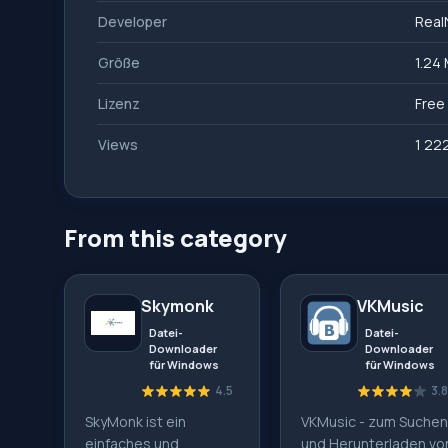
Developer
Real
Größe
1.24
Lizenz
Free
Views
1 22
From this category
Skymonk
VKMusic
Datei-
Datei-
Downloader
Downloader
für Windows
für Windows
4.5
3.8
SkyMonk ist ein
VKMusic - zum Suchen
einfaches und
und Herunterladen vo