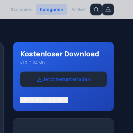
Startseite
Kategorien
Artikel
Kostenloser Download
v.1.0 · 1.24 Мб
Jetzt herunterladen
Defekten Link melden