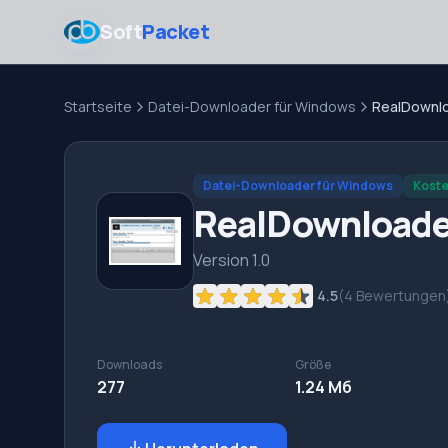
Soft
Packet
Startseite
Datei-Downloader für Windows
RealDownl
Datei-Downloader für Windows
Koste
RealDownloade
Version 1.0
4.5
(
4
Bewertungen
Downloads
Größe
277
1.24 Мб