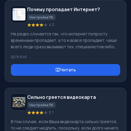
Почему пропадает Интернет?
Настройка ПК
4.3
Не редко случается так, что интернет попросту
временами пропадает, а то и вовсе пропадает, чаще
всего люди сразу вызывают тех. специалистов либо
обращаются в службу поддержки интернет
76 846
провайдера, однако часто проблема заключается в
какой-либо мелочи, которую можно решить без
Читать
проблем самостоятельно! Во первых: следует
определиться с тем, в чем именно источник
проблемы. Пропадает-ли интернет у Вас каждые пол
часа, или каждый час, может быть интернет
Сильно греется видеокарта
подключается и Windows сообщает о том, что все
отлично, одна
Настройка ПК
3.7
В том случае, если Ваша видеокарта сильно греется,
то не следует медлить, поскольку, если долго ничего