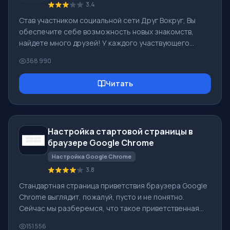
3.4
Став участником социальной сети Друг Вокруг, Вы
обеспечите себе возможность новых знакомств,
найдете много друзей! У каждого участвующего
пользователя в социальной сети много друзей и
368 990
подруг, просто новых знакомых в этой сети!
Благодаря скромному приложению можно часто
Читать
общаться с друзьями на общую тематику! Используя
возможности этой социальной сети можно найти
свою вторую половинку, в этом помочь иным
пользователям! [toc] На сайте можно оперативно
Настройка стартовой страницы в
скачать программу и стать пользователем
браузере Google Chrome
программы Друг Вокр
Настройка Google Chrome
3.8
Стандартная страница приветствия браузера Google
Chrome выглядит, пожалуй, пусто и не понятно.
Сейчас мы разберемся, что такое приветственная
страница и для чего она нужна. [toc] Когда Вы
151 556