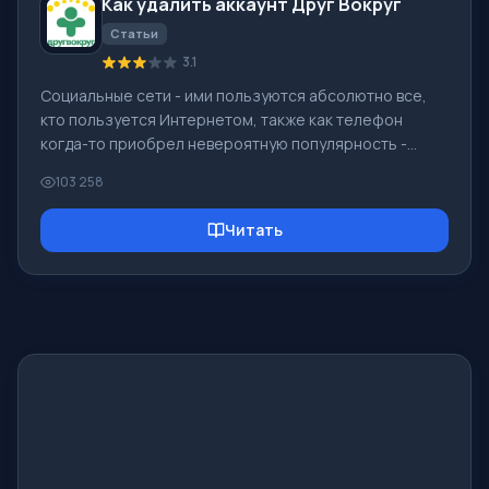
Как удалить аккаунт Друг Вокруг
По ссылке https://www.microsoft.com/ru-ru/
Статьи
3.1
Социальные сети - ими пользуются абсолютно все,
кто пользуется Интернетом, также как телефон
когда-то приобрел невероятную популярность -
сегодня социальные сети пользуются невероятной
103 258
всеобщей популярностью. [toc] Возможно в
ближайшем будущем у каждого жителя Земли будет
Читать
свой аккаунт в той, или иной социальной сети. Как
правило удалить аккаунт в социальных сетях нельзя
или достаточно сложно, он все равно остается в
системе, что бы Вы ни делали. Не исключением
является и Социальная Сеть Друг Вокруг - в кото