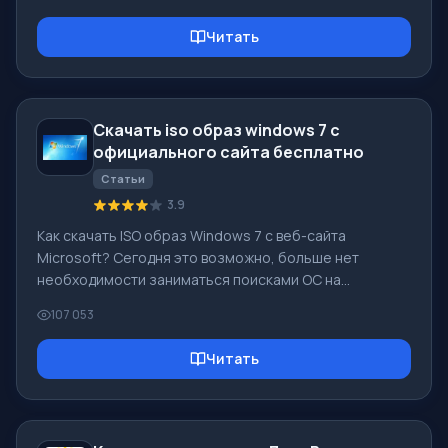
запускаете браузер, первое что Вы видите - это
стартовая страница! Ее еще называют страницей
Читать
быстрого доступа, или приветственной страницей.
Страница приветствия - что это? На самом деле это
немного разные понятия, особенно, если речь идет о
стандартной странице приветствия браузера Google
Скачать iso образ windows 7 с
Chrome. Итак, теперь мы знаем что
официального сайта бесплатно
Статьи
3.9
Как скачать ISO образ Windows 7 с веб-сайта
Microsoft? Сегодня это возможно, больше нет
необходимости заниматься поисками ОС на
просторах Интернета, рискуя заразить собственный
107 053
компьютер вирусом. В Сети есть много разных
сборок данной операционной системы. Лучше всего
Читать
оригинальный ISO образ Windows 7 скачать, так как
именно он считается наилучшим. Не нужно загружать
его с торрент-трекеров, он есть на интернет-сайте
Microsoft. Однако тут имеются определенные нюансы.