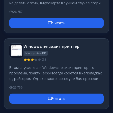
не делать с этим, видеокарта в лучшем случае сгорит,
в худшем - случается так, когда видеокарта попросту
26 757
загорается синим пламенем, причиняя вред всему
компьютеру. Перегрев - это очень опасно, помните
Читать
это! Почему у Вас вообще греется видеокарта? Чаще
всего проблема заключается в слабом кулере,
который попросту не справляется с нагрузкой. В
таком случае, следует его просто заменить, а еще
Windows не видит принтер
лучше, установить
Настройка ПК
3.3
В том случае, если Windows не видит принтер, то
проблема, практически всегда кроется в неполадках
с драйвером. Однако также, советуем Вам проверить
четкость соединения кабелей принтера с
25 758
компьютером, а также исправность самого принтера.
В том случае, если соединения установлены и
Читать
принтер работает - следует установить/
переустановить драйвер принтера в ОС Windows. Эта
процедура довольно-таки легкая и не отнимет много