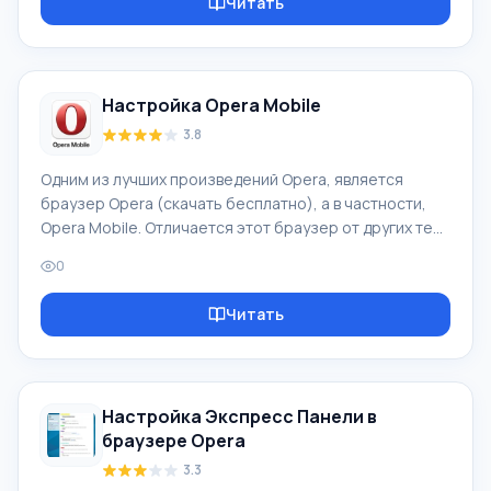
Читать
настройки браузера Opera. Кто еще не знает, скачать
бесплатно браузер opera на русском языке можно
здесь. Как попасть в настройки Opera? Для того, что
бы перейти на страницу настроек браузера Opera,
Настройка Opera Mobile
Вам нужно кликнуть на значок "Ope
3.8
Одним из лучших произведений Opera, является
браузер Opera (скачать бесплатно), а в частности,
Opera Mobile. Отличается этот браузер от других тем,
что отображает WEB Странички так, как надо. Так, что
0
можно с уверенностью сказать, что браузер Opera
Mobile занимает одно из лидирующих позиций на
Читать
рынке мобильных браузеров. Однако, стандратные
настройки Opera Mobile позволяют разве что сменить
масштаб, настроить Cookies, изображения и все. Этих
настроек, естественно, недостаточно для более
Настройка Экспресс Панели в
точной и подробной на
браузере Opera
3.3