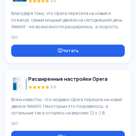
5.0
Благодаря тому, что Opera пересела на новый и
пожалуй, самый мощный движок на сегодняшний день
WebKit - ее возможности расширились, а скорость
работы самого браузера возросла. Однако в связи с
0
этим событием, некоторые возможности и доступные
опции в браузере Opera изменились. Именно поэтому
Читать
некоторые пользователи Opera, столкнулись с
некоторыми трудностями при настройке браузера.
Но это и к лучшему, поскольку с разработкой движка
Presto компания Opera потеряла значительные
Расширенные настройки Opera
позиции на рынке веб браузеров. Ит
5.0
Всем известно, что недавно Opera перешла на новый
движок WebKit. Некоторым это понравилось, а
остальные так и остались на версиях 12.x :) В
последних версиях браузера Opera, появились
0
некоторые новые возможности, а соответственно и
настройки. Давайте обсудим некоторые интересные