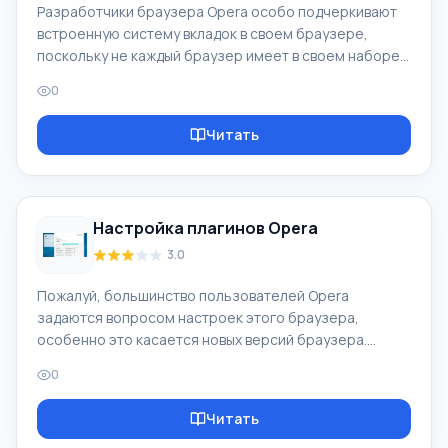
Разработчики браузера Opera особо подчеркивают
встроенную систему вкладок в своем браузере,
поскольку не каждый браузер имеет в своем наборе
такой функционал. Также, Эксресс Панель у Opera
0
подразделяется на "Свои вкладки" и "Копилка" (иными
словами "Фавориты"). Очень интересные функции, не
Читать
так ли? Впервые бесплатный браузер Opera ввела
нормальную систему закладок, назвав ее "Копилка", за
что следует благодарить ее разработчиков! Помимо
этого, интересной штукой является отдел
Настройка плагинов Opera
"Рекомендации", находящийся такж
3.0
Пожалуй, большинство пользователей Opera
задаются вопросом настроек этого браузера,
особенно это касается новых версий браузера.
Сегодня мы поговорим о том, как настроить плагины в
0
браузере Opera. Начнем с определения "Плагин".
Плагин - это вспомогательные элементы браузера,
Читать
которые расширяют его функционал и позволяют