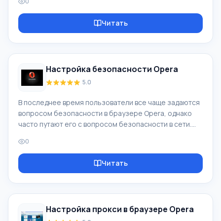
0
трудно, особенно новичку - поскольку реклама
преследует нас абсолютно везде! Всплывающие
Читать
окна/рекламу и все подобное - нужно блокировать
специальными бесплатными программами
блокираторами рекламы. Чем могут навредить
компьютеру всплывающие окна и реклама? Начнем с
Настройка безопасности Opera
того, что реклама везде, реклама там, реклама
здесь, везде одна рекла
5.0
В последнее время пользователи все чаще задаются
вопросом безопасности в браузере Opera, однако
часто путают его с вопросом безопасности в сети.
Мы говорим о вирусах, спаме и т.п. ужасах, гуляющих
0
по просторам интернета. По сути Opera, да и любой
другой браузер, обеспечивают максимально
Читать
возможную безопасность, иногда даже
предупреждая об опасности. Скачать бесплатный
браузер Opera (Опера). Однако, Вы и сами должны
держать нос по ветру, поскольку поймать вирус в
Настройка прокси в браузере Opera
сети можно очень быстро. Причем, зачастую поль