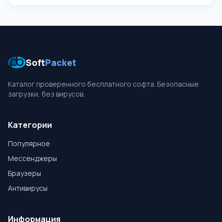
функционировать многим элементам на WEB
страничках. Например, Adobe Reader читающий
онлайн .PDF файлы это плагин, поскольку является
вспомогательным инструментом. Java(TM) - это
также плагин,
Soft
Packet
Каталог проверенного бесплатного софта. Безопасные
загрузки, без вирусов.
Категории
Популярное
Мессенджеры
Браузеры
Антивирусы
Информация