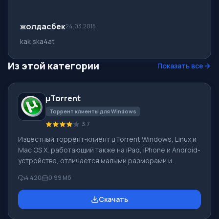
жолдасбек
24.03.2015
kak ska4at
Из этой категории
Показать все
μTorrent
Торрент клиенты для Windows
3.7
Известный торрент-клиент μTorrent Windows, Linux и
Mac OS X, работающий также на iPad, iPhone и Android-
устройстве, отличается малыми размерами и
большой скоростью работ при огромной
4 420
0.99 Мб
функциональности. В 01.2011 число пользователей
достигло в месяц отметки 100 млн, совместно с
Скачать
BitTorrent. Описание функционала программы
μTorrent Ограничивается максимальная скорость