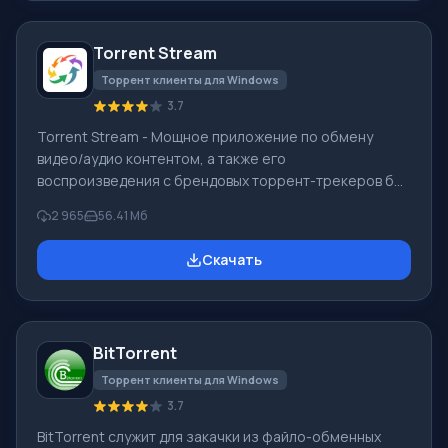
скачиваний и отдачи. Настройки ограничений
зависимо от времени. Ограничение максимальной
Torrent Stream
скорости для любого задания. Настройки
кеширования файла
Торрент клиенты для Windows
3.7
Torrent Stream - Мощное приложение по обмену
видео/аудио контентом, а также его
воспроизведения с брендовых торрент-трекеров без
скачивания. Инновационная платформа медиа нового
2 965
56.41 Mб
поколения, в сети Интернет открывает
высококачественное мультимедийное пространство.
Скачать
Программа воспроизведения Он-лайн аудио/видео
контента, при помощи Torrent Stream. Вам больше не
нужно ждать загрузки фильма, клипа и иных файлов,
всё гораздо проще. Необходим лишь плеер и плагин
BitTorrent
для браузеров Opera, Firefox и Chrome –
TorrentStream
Торрент клиенты для Windows
3.7
BitTorrent служит для закачки из файло-обменных