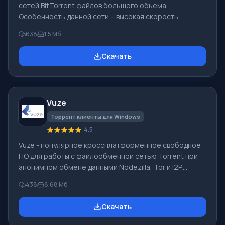
сетей BitTorrent файлов большого объема.
Особенность данной сети – высокая скорость
закачки файлов, достигаемая благодаря
638
1.5 Мб
оригинальному методу выдачи файла с нескольких
компьютеров сразу даже когда на них целого файла
Скачать
еще нет. Через эту файло-обменную сеть
распространять удобно файлы больших объемов -
образы загрузочных дисков, фильмы, игры, фильмы и
др. В программе нет опции поиска файлов. Закачка
Vuze
запускается при клике по закачанному на сайтах-
каталогах в сет
Торрент клиенты для Windows
4.5
Vuze - популярное кроссплатформенное свободное
ПО для работы с файлообменной сетью Torrent при
анонимном обмене данными Nodezilla, Tor и I2P.
Необходимо помнить о поддержке плагинов, их
438
8.68 Mб
скачать можно на сайте разработчика. Функцию
графических оболочек исполняет SWT.
Скачать
Предназначена программа для быстрого
распространения файлов среди клиентов, причём