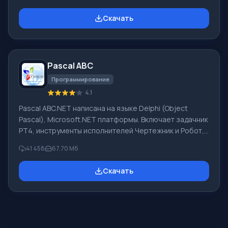
разработчик систем перевода для частных
пользователей и корпораций. Программой PROMT
Скачать
обеспечивается перевод любого текста, пользуясь
встроенными словарями, включающими как обычные,
так и специальные термины. Инструкции к каким-либо
приборам, в необходимом софте, не имеющем
Pascal ABC
русского интерфейса или электронные письма
иностранной компани
Программирование
4.1
Pascal ABC.NET написана на языке Delphi (Object
Pascal), Microsoft.NET платформы. Включает задачник
PT4, инструменты исполнителей Чертежник и Робот,
которые применяются в школьной информатике при
41 458
67.70 Мб
изучении программирования. Основное назначение
систем программирования Pascal ABC.NET изучение и
Скачать
обучение языкам современного программирования.
Возможности Данная программа представляет собой
целую систему программирования с использованием
языка Pascal. Разработка происходит на достаточно
известной платформе Micros