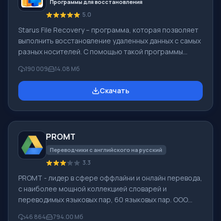
использовать между
Программы для восстановления
5.0
Starus File Recovery – программа, которая позволяет
выполнить восстановление удаленных данных с самых
разных носителей. С помощью такой программы
можно вернуть файлы, которые были утеряны самыми
190 009
14.08 Мб
разными способами. Например, они были удалены
мимо Корзины, скрыты под воздействием
Скачать
вредоносного программного обеспечения, утеряны
при программных сбоях, полной очистке корзины,
форматировании или удалении жесткого диска.
Программа эффективно «сотрудничает» с
PROMT
различными устройствами, например, с жесткими
дисками, SS
Переводчики с английского на русский
3.3
PROMT - лидер в сфере оффлайни и онлайн перевода,
с наиболее мощной коллекцией словарей и
переводимых языковых пар, 60 языковых пар. ООО
"ПРОМТ" - российская ведущая компания,
46 864
794.00 Мб