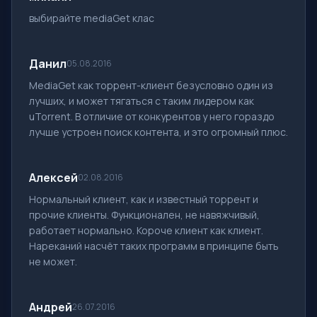
выбирайте mediaGet клас
Данил
05.08.2016
MediaGet как торрент-клиент безусловно один из
лучших, и может тягаться с таким лидером как
uTorrent. В отличие от конкурентов у него гораздо
лучше устроен поиск контента, и это огромный плюс.
Алексей
02.08.2016
Нормальный клиент, как и известный торрент и
прочие клиенты. Функционален, не навяжчивый,
работает нормально. Короче клиент как клиент.
Нареканий насчёт таких программ в принципе быть
не может.
Андрей
26.07.2016