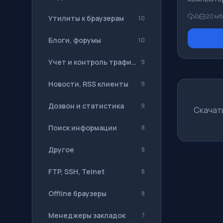
Найти в с
вредоносн
интернет 
0
20 мб
Утилиты к браузерам
10
различных
других вр
Блоги, форумы
10
Сущность
установки
Учет и контроль трафика
9
необходим
этого надо
Новости, RSS клиенты
9
установоч
with Antiv
Дозвон и статистика
9
После зап
Скачат
файла не
Поиск информации
8
инициализ
откроетс
Другое
8
После отк
FTP, SSH, Telnet
8
Offline браузеры
8
Менеджеры закладок
7