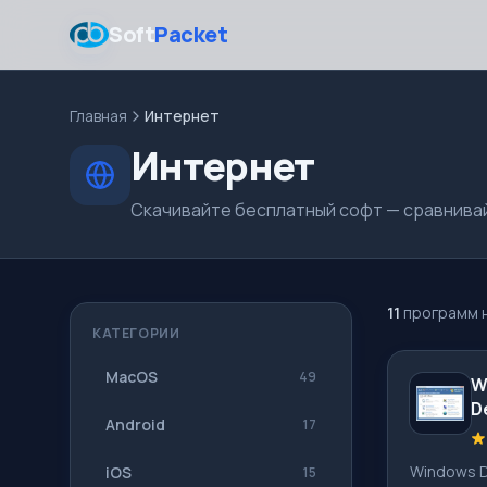
Soft
Packet
Главная
Интернет
Интернет
Скачивайте бесплатный софт — сравнивай
11
программ 
КАТЕГОРИИ
MacOS
49
W
D
Android
17
Windows D
iOS
15