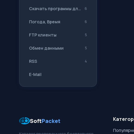
Скачать программы для ВКонтакте
6
Погода, Время
6
FTP клиенты
5
Обмен данными
5
RSS
4
E-Mail
Категор
Soft
Packet
Популярн
Каталог проверенного бесплатного