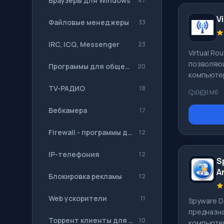
Браузеры для Windows
47
Особенно
V
программ
Файловые менеджеры
33
вместе с S
Сonnectif
IRC, ICQ, Messenger
23
Virtual Ro
может ка
позволяю
установкой
Программы для общения, мессенджеры
20
компьютер
программа
доступом 
устаревши
TV-РАДИО
18
0
1 Мб
отсутстви
Обновлен
устройств
Вебкамера
17
необходим
котором и
Firewall - программы для безопасности Windows
12
выносной 
Организац
IP-телефония
12
S
организов
A
необходим
Блокировка рекламы
12
plus и ус
значения:
Web ускорители
11
Spyware Do
желательн
предназна
Придумать
Торрент клиенты для Windows
10
компьютер