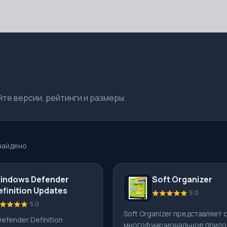
те версии, рейтинги и размеры.
найдено
indows Defender
Soft Organizer
efinition Updates
5.0
5.0
Soft Organizer представляет 
efender Definition
многофункциональное прило