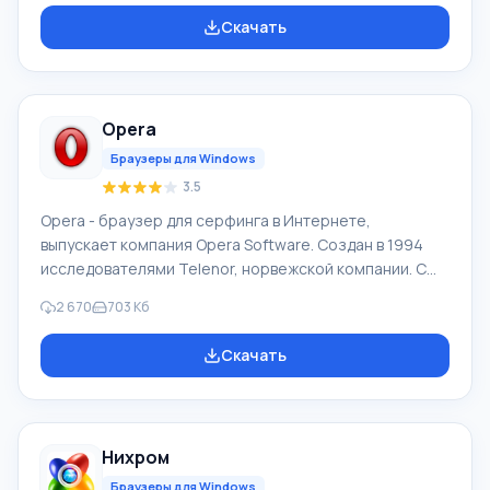
существенно расширить его возможности в
Скачать
зависимости от желания самого пользователя. Чтобы
скачать Google Chrome последнюю версию на
русском на компьютер нужно прокрутить страницу
ниже и Вы увидите кнопку «Скачать бесплатно Google
Opera
Chrome». Текущая версия подойдет практически для
всех версий ОС: Win
Браузеры для Windows
3.5
Opera - браузер для серфинга в Интернете,
выпускает компания Opera Software. Создан в 1994
исследователями Telenor, норвежской компании. С
1995 продукт Opera Software, компания образована
2 670
703 Кб
авторами браузера. Рыночная суммарная доля Opera
Mobile и Opera в 04.2012 составила 2,3%. У браузера
Скачать
Opera высокая скорость работы, он совместимый с
основными популярными программами, почтовиками.
Особенностями браузера Опера продолжительное
время был интерфейс с множеством страниц (вкладки
Нихром
в окне) и функции масштабировани
Браузеры для Windows