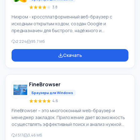
3.8
Нихром - кроссплатформенный веб-браузер с
исходным открытым кодом, создан Google и
предназначен для быстрого, надёжного и
безопасного доступа в Интернет. Это удобная
2 224
95.7 Мб
платформа для веб-приложения. На основе Chromium
создали Google Chrome, и ряд иных веб-
Скачать
обозревателей. Возможности браузера Нихром
является вызовом знаменитого браузера со схожим
названием, н разработчики решили выпустить
собственную рамблер версию, которая ничем не
FineBrowser
уступает знаменитому Google Chrome. Название он
получил не случайно. Создатели р
Браузеры для Windows
4.6
FineBrowser – это многооконный web-браузер и
менеджер закладок. Приложение дает возможность
осуществлять эффективный поиск и анализ нужной
информации в сети, и делает путешествия по
1 517
3,46 Мб
Интернету максимально удобными. Вы можете