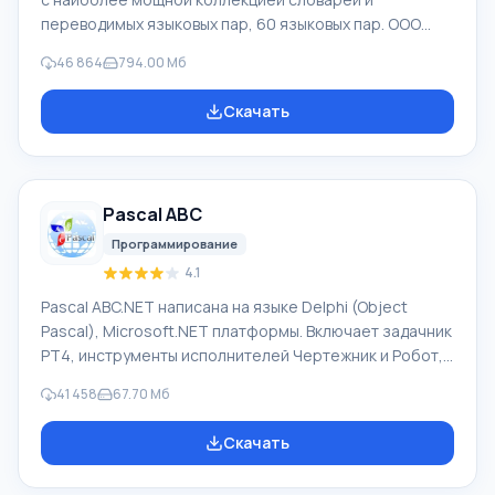
переводимых языковых пар, 60 языковых пар. ООО
"ПРОМТ" - российская ведущая компания,
46 864
794.00 Мб
разработчик систем перевода для частных
пользователей и корпораций. Программой PROMT
Скачать
обеспечивается перевод любого текста, пользуясь
встроенными словарями, включающими как обычные,
так и специальные термины. Инструкции к каким-либо
приборам, в необходимом софте, не имеющем
Pascal ABC
русского интерфейса или электронные письма
иностранной компани
Программирование
4.1
Pascal ABC.NET написана на языке Delphi (Object
Pascal), Microsoft.NET платформы. Включает задачник
PT4, инструменты исполнителей Чертежник и Робот,
которые применяются в школьной информатике при
41 458
67.70 Мб
изучении программирования. Основное назначение
систем программирования Pascal ABC.NET изучение и
Скачать
обучение языкам современного программирования.
Возможности Данная программа представляет собой