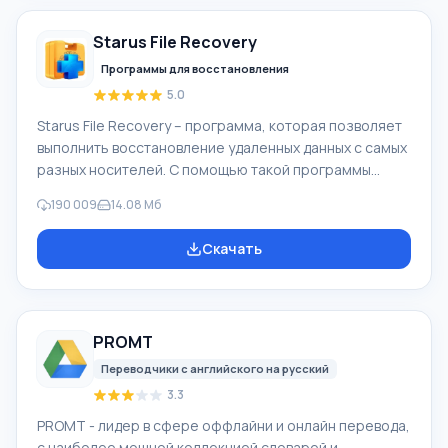
видеокамеры, цифровые фотоаппараты и др.). При
создании видеороликов в программе Windows Movie
Starus File Recovery
Maker - добавить можно фоновую аудиодорожку,
использовать между
Программы для восстановления
5.0
Starus File Recovery – программа, которая позволяет
выполнить восстановление удаленных данных с самых
разных носителей. С помощью такой программы
можно вернуть файлы, которые были утеряны самыми
190 009
14.08 Мб
разными способами. Например, они были удалены
мимо Корзины, скрыты под воздействием
Скачать
вредоносного программного обеспечения, утеряны
при программных сбоях, полной очистке корзины,
форматировании или удалении жесткого диска.
Программа эффективно «сотрудничает» с
PROMT
различными устройствами, например, с жесткими
дисками, SS
Переводчики с английского на русский
3.3
PROMT - лидер в сфере оффлайни и онлайн перевода,
с наиболее мощной коллекцией словарей и