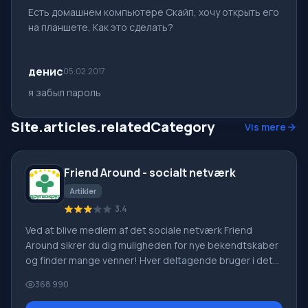
Есть домашнем компьютере Скайп, хочу открыть его
на планшете, Как это сделать?
денис
05.02.2017
я забыл пароль
Site.articles.relatedCategory
Vis mere
Friend Around - socialt netværk
Artikler
3.4
Ved at blive medlem af det sociale netværk Friend
Around sikrer du dig muligheden for nye bekendtskaber
og finder mange venner! Hver deltagende bruger i det
sociale netværk har mange venner og kærester, bare
368 990
nye bekendtskaber i dette netværk! Takket være den
beskedne applikation kan du ofte kommunikere med