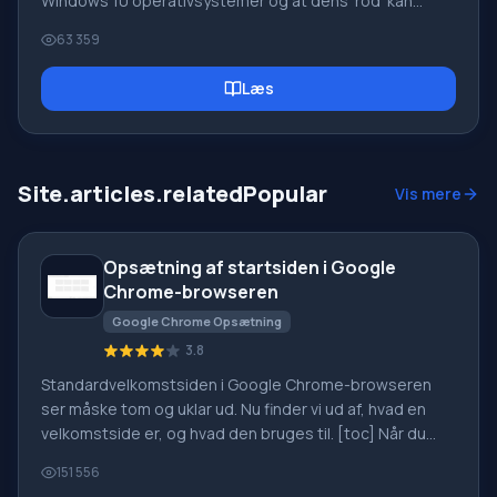
Windows 10 operativsystemer og at dens 'rod' kan
påvirke computerens ydeevne, hastighed og
63 359
pålidelighed negativt. Grundlæggende er Windows-
registreringsdatabasen en database i
Læs
operativsystemet, der gemmer oplysninger om
software- og systemændringer. [toc] Over tid bliver
denne database fyldt med forskelligt skrammel, der
med jævne mellemrum skal renses fra
Site.articles.relatedPopular
Vis mere
registreringsdatabasen.
Opsætning af startsiden i Google
Chrome-browseren
Google Chrome Opsætning
3.8
Standardvelkomstsiden i Google Chrome-browseren
ser måske tom og uklar ud. Nu finder vi ud af, hvad en
velkomstside er, og hvad den bruges til. [toc] Når du
starter browseren, er det første, du ser, startsiden!
151 556
Den kaldes også siden med hurtig adgang eller