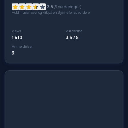
3.6
(
5
vurderinger)
Hold musen over og klik på en stjerne for at vurdere
Views
Vurdering
1 410
3.6 / 5
Anmeldelser
3