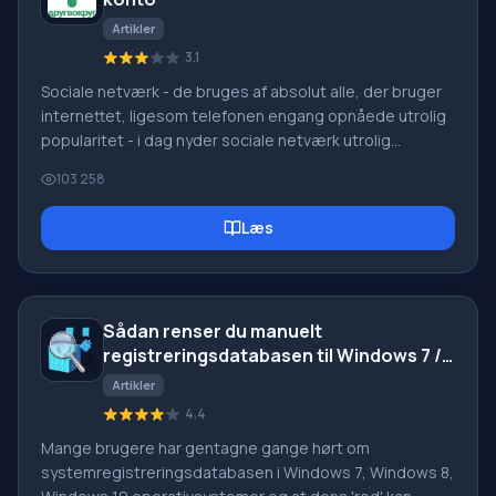
Artikler
3.1
Sociale netværk - de bruges af absolut alle, der bruger
internettet, ligesom telefonen engang opnåede utrolig
popularitet - i dag nyder sociale netværk utrolig
universel popularitet. [toc] Måske vil hver indbygger på
103 258
jorden i den nærmeste fremtid have deres egen konto i
et eller andet socialt netværk. Som regel er det umuligt
Læs
eller ret svært at slette en konto i sociale netværk; den
forbliver stadig i systemet, uanset hvad du gør. Det
sociale netværk Friend Around er ingen undtagelse - i
hvilken
Sådan renser du manuelt
registreringsdatabasen til Windows 7 /
8 / XP?
Artikler
4.4
Mange brugere har gentagne gange hørt om
systemregistreringsdatabasen i Windows 7, Windows 8,