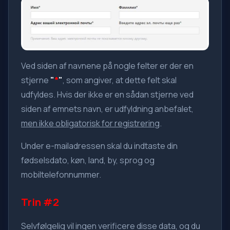
Ved siden af navnene på nogle felter er der en
stjerne
"
*
"
, som angiver, at dette felt skal
udfyldes. Hvis der ikke er en sådan stjerne ved
siden af emnets navn, er udfyldning anbefalet,
men ikke obligatorisk for registrering
.
Under e-mailadressen skal du indtaste din
fødselsdato, køn, land, by, sprog og
mobiltelefonnummer.
Trin #2
Selvfølgelig vil ingen verificere disse data, og du