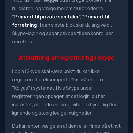
"Hvordan planlægger du at bruge Skype?" fra
rullelisten, og vælge mellem mulighederne:
"
Primært til private samtaler
", "
Primært til
forretning
". I den sidste blok skal du angive dit
Skype-login og adgangskode til den konto, der
oprettes.
Afslutning af registrering i Skype
Login i Skype skal være unikt; du kan ikke
registrere for eksempel to "Kisas" eller to
"Kolyas" i systemet. Hvis Skype under
registreringen opdager, at det login, du har
indtastet, allerede er i brug, vil det tilbyde dig flere
lignende og stadig ledige muligheder.
Du kan enten vælge en af dem eller finde på et nyt