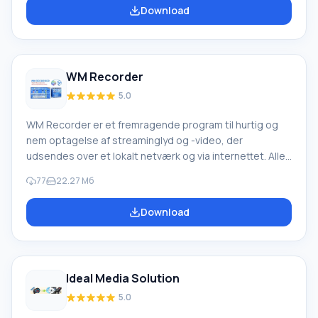
DVD Copy, BlazeDVD, Music DVD Creator og DVD
Download
Creator. Hver af dem er ansvarlig for et specifikt
segment af arbejdet. DVD Copy er ansvarlig for at
kopiere data fra DVD-diske og konvertere det. Samtidig
går kvaliteten af informationen ikke tabt, hvilket
WM Recorder
5.0
WM Recorder er et fremragende program til hurtig og
nem optagelse af streaminglyd og -video, der
udsendes over et lokalt netværk og via internettet. Alle
data opsnappes omhyggeligt og overføres til en fil, som
77
22.27 Мб
derefter gemmes i det valgte format. Programmet
fungerer med de fleste moderne filtyper og kan også
Download
optage flere streams samtidigt. Høj kvalitet
opretholdes selv ved langsomme forbindelser, afbrudte
forbindelser eller når en afbrudt optagelse genoptages.
Hovedfunktioner
Ideal Media Solution
5.0