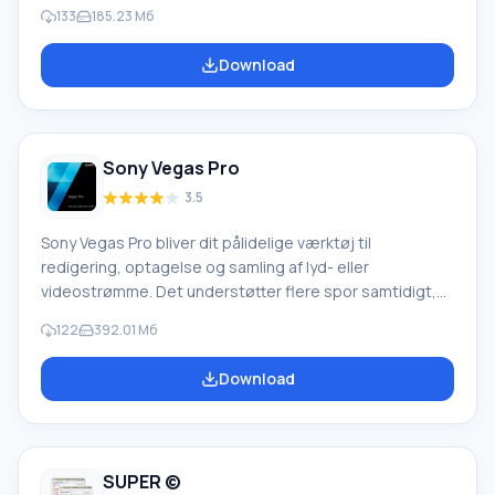
licenseret indhold og optage forskellige multimediefiler
133
185.23 Mб
på cd- og dvd-disk. Programmet har et brandet, smukt
interface. Applikationen tilbyder fuld behandling af
Download
musik- og videofiler på pc'en. Derudover understøtter
Nero KwikMedia næsten alle billedformater og kan søge
efter fotos med ansigtsgenkendelsesfunktion.
Programmet inkluderer
Sony Vegas Pro
3.5
Sony Vegas Pro bliver dit pålidelige værktøj til
redigering, optagelse og samling af lyd- eller
videostrømme. Det understøtter flere spor samtidigt,
hver med deres egne A/B-split. Indbyggede
122
392.01 Мб
musikkompositionsværktøjer hjælper dig med at undgå
brug af tredjepartsapplikationer. Sony Vegas Pro
Download
understøtter også flerkanals input og output i fuld
duplex-tilstand. Professionelle vil helt sikkert sætte pris
på alle fordelene ved denne løsning, som erstatter
SUPER ©