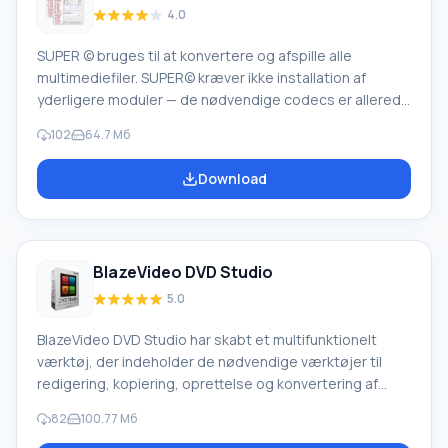
4.0
SUPER © bruges til at konvertere og afspille alle
multimediefiler. SUPER© kræver ikke installation af
yderligere moduler — de nødvendige codecs er allerede
indbygget i programmet. Høj kvalitet og hurtig
102
64.7 Mб
filkonvertering er resultatet af det omhyggelige arbejde
fra udviklerne af codecs og plugins inkluderet i SUPER-
Download
pakken: MEncoder, FFmpeg, x264, MusePack (mpc),
FFmpeg2theora, MPlayer, libavcodeclibrary &amp;
theora/vorbis Real Producer’s plugIn. Programmet har en
indbygget medie-filanalysator, der informerer
BlazeVideo DVD Studio
5.0
BlazeVideo DVD Studio har skabt et multifunktionelt
værktøj, der indeholder de nødvendige værktøjer til
redigering, kopiering, oprettelse og konvertering af
video- og lydfiler samt DVD-format diske. Denne
82
100.77 Мб
universelle softwarepakke består af fire applikationer: