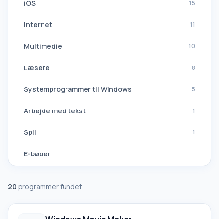
iOS
15
Internet
11
Multimedie
10
Læsere
8
Systemprogrammer til Windows
5
Arbejde med tekst
1
Spil
1
E-bøger
Navigation, GPS
20
programmer fundet
Softwaresuiter
Alle oversættere