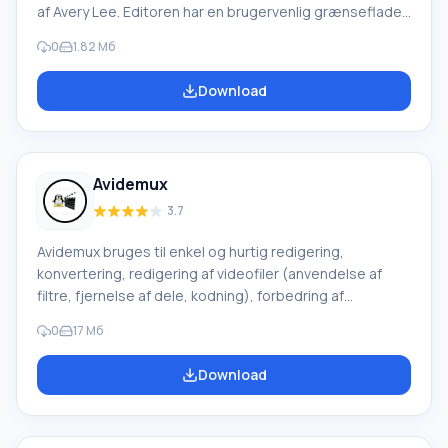
af Avery Lee. Editoren har en brugervenlig grænseflade
og indeholder et stort antal lyd-/videofiltre, hvilket
0
1.82 Mб
sikrer højkvalitets remastering af de nødvendige data.
En væsentlig fordel ved programmet er at udføre
Download
mange muligheder uden rekompression. Værktøjet kan
bruges til simple lineære operationer med video.
VirtualDub bruger plugins eller indbyggede filtre fra
tredjepartsudviklere. VirtualDub prod
Avidemux
3.7
Avidemux bruges til enkel og hurtig redigering,
konvertering, redigering af videofiler (anvendelse af
filtre, fjernelse af dele, kodning), forbedring af
videobilledkvaliteten. Programmet er beregnet til
0
17 Mб
begyndere og avancerede brugere. Det indeholder et
multifunktionelt sæt værktøjer til videobehandling, har
Download
ingen reklamer, er platformsuafhængigt, konkurrerer let
med betalt software inden for området "Video Editors".
Indstillinger kan automatiseres ved hjælp af sekvensen