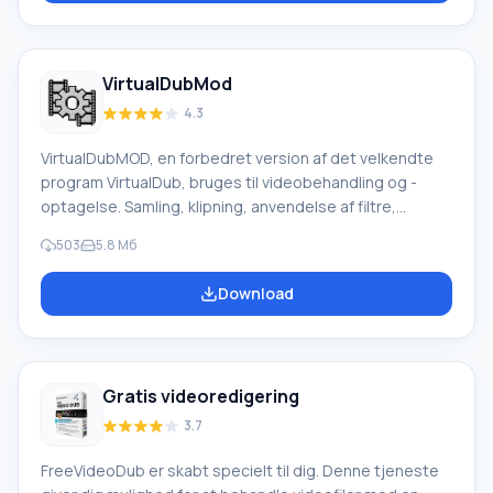
titel, kunstner... Åbner og gemmer hurtigt
afspilningslister ved hjælp af manager-knappen.
Multimediebibliotek. Genk
VirtualDubMod
4.3
VirtualDubMOD, en forbedret version af det velkendte
program VirtualDub, bruges til videobehandling og -
optagelse. Samling, klipning, anvendelse af filtre,
transkodning osv. Forfatterne har ikke været involveret i
503
5.8 Mб
udvikling siden 2006. Programgrænsefladen ligner
VirtualDub, med en væsentlig forskel, at Audiomenuen
Download
er erstattet af Streams, hvilket afspejler behandlingen
af flere lydstreams. En funktion ved programmet er dets
arbejde med et stort antal mediefilformater.
VirtualDubMod, i modsætning til VirtualDub, åbner både
Gratis videoredigering
AVI- og MPEG1 f
3.7
FreeVideoDub er skabt specielt til dig. Denne tjeneste