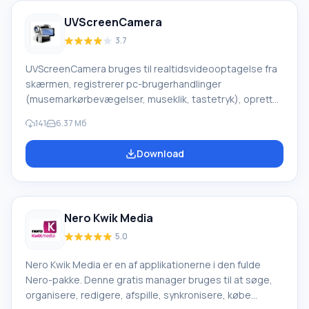
audio- og videoafspiller. Den understøtter alle formater
UVScreenCamera
af vi
3.7
UVScreenCamera bruges til realtidsvideooptagelse fra
skærmen, registrerer pc-brugerhandlinger
(musemarkørbevægelser, museklik, tastetryk), opretter
træningsvideoer, interaktive tutorials, præsentationer i
141
6.37 Mб
FLV, UVF, SWF, EXE, AVI-formater og GIF-lydanimationer. I
EXE- og UVF-formater er videoen kompakt i størrelse.
Download
UVScreenCamera fremhæver markøren under museklik
og tastetryk under optagelse. Yderligere visning af
handlinger leveres af det virtuelle tastatur, det
Nero Kwik Media
5.0
Nero Kwik Media er en af applikationerne i den fulde
Nero-pakke. Denne gratis manager bruges til at søge,
organisere, redigere, afspille, synkronisere, købe