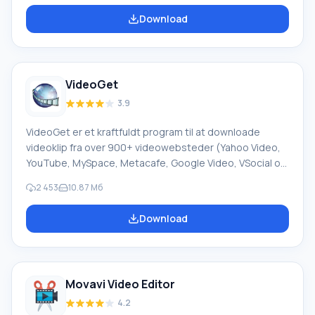
gemmes i EXE-filformater, skærmsparere eller videoer,
Download
inklusive fuld HD. PhotoSHOW-programmet har en
brugervenlig grænseflade på russisk, karakteriseret
ved intuitiv og let opfattelse. Opret et diasshow af
perfekt kvalitet på blot et par minutter! Opdateret
VideoGet
3.9
VideoGet er et kraftfuldt program til at downloade
videoklip fra over 900+ videowebsteder (Yahoo Video,
YouTube, MySpace, Metacafe, Google Video, VSocial og
mange andre) med mulighed for at konvertere dem til
2 453
10.87 Mб
forskellige formater til afspilning på en videoafspiller,
computer eller mobiltelefon. Funktioner På trods af
Download
overfloden af downloader-programmer fra forskellige
tjenester er ikke alle i stand til hurtig og stabil drift.
VideoGet har en et-klik download-funktion; ved at klikke
på den tilsvarende knap ved siden af videoen starter
Movavi Video Editor
downloaden automatisk.
4.2