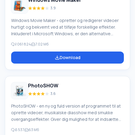
Windows Movie Maker
3.9
Windows Movie Maker - opretter og redigerer videoer
hurtigt og bekvemt ved at tilføje forskellige effekter.
Inkluderet i Microsoft Windows, er den alternative
Windows Movie Maker en del af den gratis Windows
1 061 824
7.02 Мб
Live-softwarepakke fra Microsoft. Funktioner i Windows
Movie Maker: Optag video fra forskellige kilder
Download
(videokameraer, mobiltelefoner, digitale videokameraer,
digitale kameraer osv.). Når du opretter videoer i
Windows Movie Maker, kan du tilføje et
baggrundslydspor, bruge mellem
PhotoSHOW
3.6
PhotoSHOW - en ny og fuld version af programmet til at
oprette videoer, musikalske diasshow med smukke
overgangseffekter. Giver dig mulighed for at indsætte
titler og billedtekster, tilføje et ubegrænset antal
5 537
63 Мб
billeder, bruge et designtema osv. Oprettede diasshow