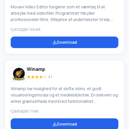
Movavi Video Editor fungerer som et værktøj til at
arbejde med videofiler. Programmet tilbyder
professionelle filtre, tilføjelse af undertekster til klip,
forskellige overgangseffekter, specialeffekter ("mosaik",
832
87.68 Mб
"sepia", "billede-i-billede", "tilføj støj", "gråtoner", osv.),
tilføjelse af brugerdefinerede lydspor, ændring af
Download
afspilningshastighed for lyd/videofiler og meget mere.
Funktioner: Under import af medieindhold til projektet er
der mulighed for at optage lyd og video, herunder fra
VHS-videooptagere.
Winamp
4.1
Winamp har mulighed for at skifte skins, et godt
visualiseringsmodul og et mediebibliotek. En bekvem og
enkel grænseflade med bred funktionalitet.
Hovedfunktioner og nøglefunktionalitet i Winamp
689
15.71 Мб
Playlist. Mediefiler kan nemt flyttes fra Winamp-
biblioteket eller Windows Stifinder til afspilningslisten
Download
for afspilning. Sortering af afspilningslisten efter filnavn,