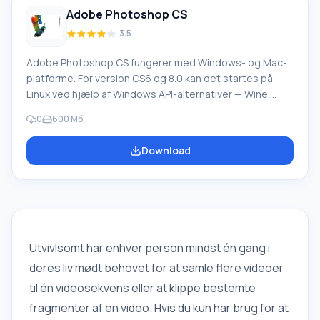
af deres udførelse, værktøjer eller
Adobe Photoshop CS
3.5
Adobe Photoshop CS fungerer med Windows- og Mac-
platforme. For version CS6 og 8.0 kan det startes på
Linux ved hjælp af Windows API-alternativer — Wine.
Dette produkt har alle de nødvendige funktioner til
0
600 Мб
kreativt arbejde. Det er en af de mest populære
grafiske editorer. Den udbredte brug af programmet
Download
skyldes de mange fordele, det tilbyder. Gratis download
- Adobe Photoshop lige nu - uden SMS og registrering.
Funktioner i Photoshop CS-funktionalitet I dag, p
Utvivlsomt har enhver person mindst én gang i
deres liv mødt behovet for at samle flere videoer
til én videosekvens eller at klippe bestemte
fragmenter af en video. Hvis du kun har brug for at