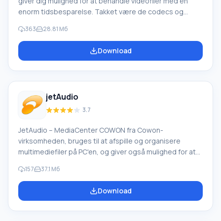
giver dig mulighed for at behandle videofiler med en
enorm tidsbesparelse. Takket være de codecs og
dekodere, der understøtter dette værktøj, er både
363
28.81 Мб
redigering og afspilning af dine oprettede projekter
samt ændring af deres formater mulig, ligesom
Download
programmet VirtualDub. Derudover understøttes
DirectX fuldt ud. Dette softwares funktioner er ret
forskellige og bliver konstant forbedret. På trods af
dette kan selv en nybegynderbruger
jetAudio
3.7
JetAudio – MediaCenter COWON fra Cowon-
virksomheden, bruges til at afspille og organisere
multimediefiler på PC'en, og giver også mulighed for at
konvertere filer til forskellige formater, oprette diske,
157
37.1 Mб
lytte til og oprette en radiostation, optage lyd fra en
mikrofon og andre lydenheder og meget mere. JetAudio
Download
kombinerer en mixer med en 20-bånds equalizer, en
digital afspiller og signalprocessor (20-bånds
spektrumanalysator) og fungerer som en MIDI-, CD-