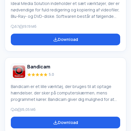
Ideal Media Solution indeholder et sæt værktøjer, der er
nødvendige for fuld redigering og kopiering af videofiler,
Blu-Ray- og DVD-diske. Softwaren består af følgende
komponenter: Ideal Blu-ray Copy, Ideal Blu-ray Ripper,
57
19.19 Мб
Free Video Converter og Video Downloader. Blu-Ray
Copy bruges til at sikkerhedskopiere information fra
Download
originale Blu-Ray-diske enten til computermemory eller
til blanke BD-diske. Det kan også kopiere Blu-Ray til
harddisk som en ISO-fil og optage Blu-Ray-film
Bandicam
5.0
Bandicam er et lille værktøj, der bruges til at optage
hændelser, der sker på computerskærmen, mens
programmet kører. Bandicam giver dig mulighed for at
oprette små videoer med favoritøjeblikke fra spil,
0
15,05 Мб
optage dine samtaler i videochats, tage enkelte
skærmbilleder og hele serier af dem og forberede
Download
programvejledninger. Bandicam understøtter alle de