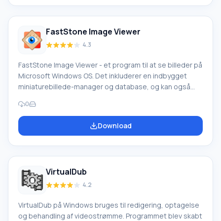
nyeste populære formater, herunder XviD, MJPEG, AVI,
MPEG-1. Download den fulde version af Bandicam gratis
på russisk.
FastStone Image Viewer
4.3
FastStone Image Viewer - et program til at se billeder på
Microsoft Windows OS. Det inkluderer en indbygget
miniaturebillede-manager og database, og kan også
bruges som en billedmanager. Til ikke-kommerciel brug
0
er Fast Stone Image Viewer gratis. Til kommercielle
formål kræves køb af licens. Hovedfunktionaliteten
Download
omfatter visning, styring, sammenligning af billeder;
fjernelse af rødøje-effekt; send via e-mail; beskæring,
ændring af størrelse; batchbehandling.
VirtualDub
4.2
VirtualDub på Windows bruges til redigering, optagelse
og behandling af videostrømme. Programmet blev skabt