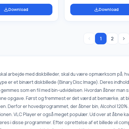
e rockkoncert-ruller,
internettet. Understøtter form
Download
Download
estaurant, flyvende
RealMedia-formater: RealVideo
 osv. Udover naturlige
*.rmvb ,*.rm), RealAudio (*.rm, *
orer indeholder Aire
RealPix (*.rp), RealMedia Short
(*.rmm, *.ram), RealText (*.rt).
lydsgeneratorer, et sæt
Streaming media: rtsp:\/\/; pna:
1
2
 CD-afspiller, en indbygget
pnm:\/\/; mms:\/\/; *.sdp; *.smil
 og citatbog, de sikrer
Video: *.vob – DVD; *.dat - Vid
af ethvert spor på det rette
AVI, MPEG, QuickTime
Afspilleren er ideel til blød
" af støj
 skal arbejde med diskbilleder, skal du være opmærksom på, hv
pe er et binært diskbillede (Binary Disc Image). Deres indhol
n gemmes som en fil med bin-udvidelsen. Hvordan åbner man så
nne opgave. Først og fremmest er det værd at bemærke, at bi
sen. Derfor er hovedprogrammet, der åbner bin, Alcohol 120%.
ionen. VLC Player er også meget populær. Ud over at åbne kan 
res i disse programmer. Efter oprettelse af et billede vil co