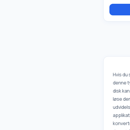
eller livlig
støjende r
helikopter
lydsimulat
Freshener
baggrunds
temaer, en
planlægger
afspilning 
tidspunkt. 
"dæmpning
Hvis du
denne ty
disk ka
løse de
udvidel
applikat
konverte