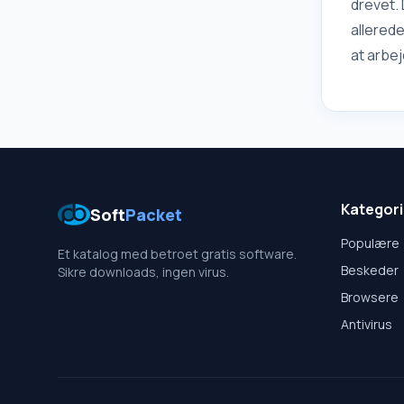
drevet. 
allered
at arbej
Kategori
Soft
Packet
Populære
Et katalog med betroet gratis software.
Beskeder
Sikre downloads, ingen virus.
Browsere
Antivirus