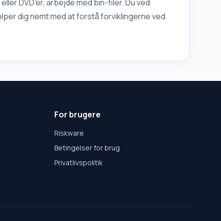
 eller DVD'er, arbejde med bin-filer. Du ved
lper dig nemt med at forstå forviklingerne ved
For brugere
Riskware
Betingelser for brug
Privatlivspolitik