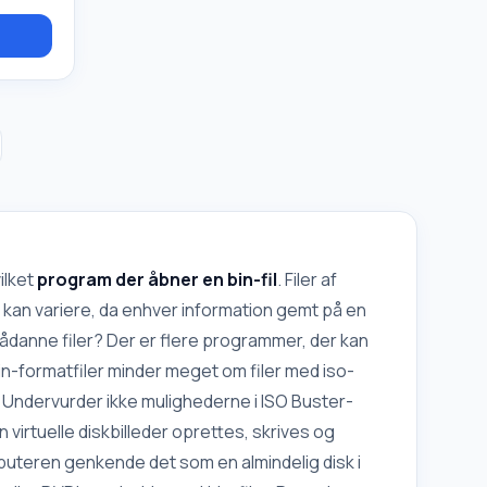
ater:
(*.rv,
.ra),
cut
\/\/,
, *.smi.
eo CD,
ilket
program der åbner en bin-fil
. Filer af
d kan variere, da enhver information gemt på en
danne filer? Der er flere programmer, der kan
n-formatfiler minder meget om filer med iso-
 Undervurder ikke mulighederne i ISO Buster-
virtuelle diskbilleder oprettes, skrives og
mputeren genkende det som en almindelig disk i