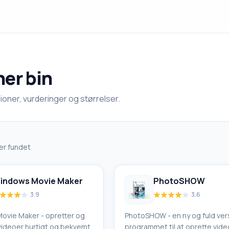
er bin
oner, vurderinger og størrelser.
r fundet
indows Movie Maker
PhotoSHOW
3.9
3.6
ovie Maker - opretter og
PhotoSHOW - en ny og fuld vers
videoer hurtigt og bekvemt
programmet til at oprette vide