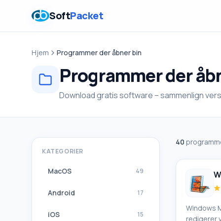
Soft
Packet
Hjem
Programmer der åbner bin
Programmer der åbn
Download gratis software – sammenlign versi
40
programme
KATEGORIER
MacOS
49
W
Android
17
Windows M
iOS
15
redigerer 