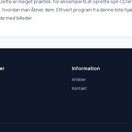
Dette er meget praktisk, for eksempel til at oprette spil-CD'er
e, hvordan man åbner dem. Ethvert program fra denne liste hjæ
de med billeder.
er
Information
Artikler
Kontakt