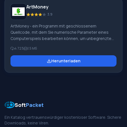
Alle Übersetzer
ArtMoney
3.9
ArtMoney - ein Programm mit geschlossenem
Quellcode, mit dem Sie numerische Parameter eines
Computerspiels bearbeiten können, um unbegrenzte
Munition, Leben, Geld usw. zu erhalten. Die Fähigkeiten
4 723
1.5 Мб
des ArtMoney-Programms bearbeiten keine Parameter
von Netzwerk- oder Online-Spielen, da in diesem Fall die
Herunterladen
Daten auf dem Server gespeichert sind, das Programm
kann nur Daten ändern, die ausschließlich auf den
lokalen Computern der Benutzer gespeichert sind. Das
kostenlose ArtMoney-Programm verstößt nicht gegen
das Gesetz, knackt keine Passwörter oder
Schutzmechanismen.
Soft
Packet
Ein Katalog vertrauenswürdiger kostenloser Software. Sichere
Downloads, keine Viren.