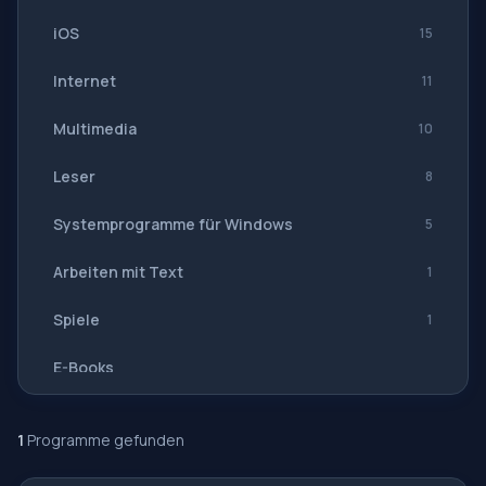
iOS
15
Internet
11
Multimedia
10
Leser
8
Systemprogramme für Windows
5
Arbeiten mit Text
1
Spiele
1
E-Books
Navigation, GPS
1
Programme gefunden
Software-Suiten