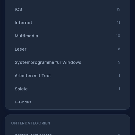
iOS
15
Internet
11
Multimedia
10
Leser
8
Systemprogramme für Windows
5
Arbeiten mit Text
1
Spiele
1
E-Books
Navigation, GPS
UNTERKATEGORIEN
Software-Suiten