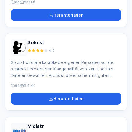
88
853 Кб
Melodie aus. Die volle Unterstützung des MIDI-Formats
und das Vorhandensein eines integrierten Editors
Herunterladen
helfen, Fehler zu vermeiden. Mit diesem Programm
Karaoke-to-Text-with-Chords können Sie schnell die
Tonart der Originalkomposition bestimmen, die Melodie
transponieren und vieles mehr. Die Anwendung verfügt
Soloist
über eine Reihe von Funktionen, die sich auf
4.3
Soloist wird alle karaokebezogenen Personen vor der
schrecklich niedrigen Klangqualität von .kar- und .mid-
Dateien bewahren. Profis und Menschen mit gutem
Gehör können Zischen, dumpfe Effekte und andere
66
3.15 Мб
Eigenschaften von Standardmelodien nicht ertragen.
Aber die Verwendung von .mp3 oder wav könnte das
Herunterladen
Problem an der Wurzel lösen! Mit dem Programm Soloist
können Sie jetzt Ihre eigenen Karaoke-Dateien höchster
Qualität erstellen, indem Sie die für Sie passenden
Quelldateien verwenden. Gleichzeitig bleibt die volle
Midiatr
Funktionalität von Karaoke erhalten. Sie überlagern