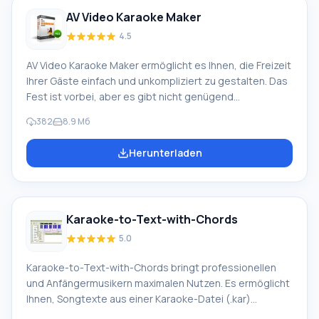
Alle Übersetzer
AV Video Karaoke Maker
4.5
AV Video Karaoke Maker ermöglicht es Ihnen, die Freizeit
Ihrer Gäste einfach und unkompliziert zu gestalten. Das
Fest ist vorbei, aber es gibt nicht genügend
Unterhaltungen? In nur wenigen Minuten können Sie ein
382
8.9 Mб
Karaoke-Video mit Video, Untertiteln und Musik
erstellen! Der Arbeitsprozess mit AV Video Karaoke
Herunterladen
Maker ist extrem einfach. Zuerst müssen Sie eine
Videodatei auswählen, die als Hintergrund dient. Die
Unterstützung für AVI, WMV, MPEG, ASF und MOV
Formate stellt sicher, dass es keine
Karaoke-to-Text-with-Chords
Konvertierungsprobleme gibt. Wenn gewünscht, können
Sie ein statisches JPEG- oder BMP-Bild festlegen. Folgen
5.0
Karaoke-to-Text-with-Chords bringt professionellen
und Anfängermusikern maximalen Nutzen. Es ermöglicht
Ihnen, Songtexte aus einer Karaoke-Datei (.kar)
auszuschneiden und wählt automatisch Akkorde für die