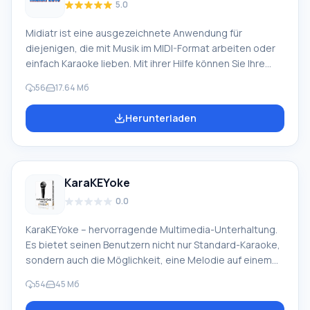
5.0
Midiatr ist eine ausgezeichnete Anwendung für
diejenigen, die mit Musik im MIDI-Format arbeiten oder
einfach Karaoke lieben. Mit ihrer Hilfe können Sie Ihre
vorhandene Mediathek anhören und organisieren,
56
17.64 Мб
Liedtexte lernen, einige Effekte beim Hören von
Melodien anwenden. Die Anwendung ist extrem einfach,
Herunterladen
hat aber eine Reihe spezifischer Funktionen, um Komfort
und Unterhaltung zu gewährleisten. Midiatr hilft Ihnen,
schnell mehrere Ordner oder Dateien gleichzeitig
umzubenennen. Ein nützliches Werkzeug für Hörbücher
KaraKEYoke
oder eine beeindruckende Musiksammlung. Vorteile
0.0
KaraKEYoke – hervorragende Multimedia-Unterhaltung.
Es bietet seinen Benutzern nicht nur Standard-Karaoke,
sondern auch die Möglichkeit, eine Melodie auf einem
angeschlossenen oder virtuellen Instrument
54
45 Mб
selbstständig zu spielen. Darüber hinaus kann die
Anwendung auch zum Erlernen des Synthesizerspiels